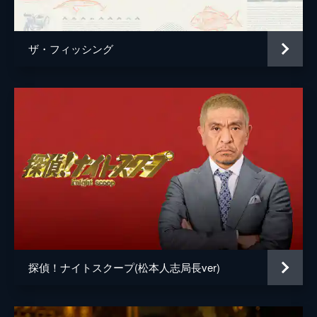
浮かび上がる神様、アメリカ都市伝説怪人、
弘法大使空海と古代丹波王国の錬金術など
だ。
ザ・フィッシング
55分
#5 「魔王サタンの暗号」ほか
雑誌「ムー」とコラボし、出演者がオカルト
に関する話題を取り上げ、トークを繰り広げ
ていく番組の第3章。今回取り上げたのは、
バチカンとフリーメーソン、ドラゴンズ躍進
の影にあるもの、動物霊の見分け方などだ。
55分
#6 「火星にバッファローがいた！」ほか
雑誌「ムー」とコラボし、出演者がオカルト
に関する話題を取り上げ、トークを繰り広げ
ていく番組の第3章。今回取り上げたのは、
火星にバッファローがいた、皇居周辺の怖い
探偵！ナイトスクープ(松本人志局長ver)
話、人工知能と脳量子論などだ。
55分
#7 未公開ネタSP「チュパカブラの死骸発