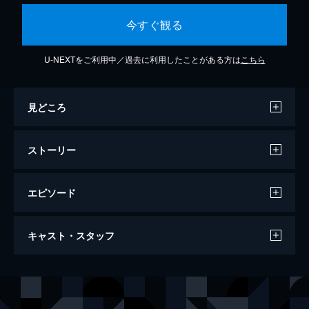
今すぐ観る
U-NEXTをご利用中／過去に利用したことがある方は
こちら
見どころ
ストーリー
エピソード
#1 「古代エジプト文明と神道」ほか
キャスト・スタッフ
雑誌「ムー」とコラボし、出演者がオカルト
に関する話題を取り上げ、トークを繰り広げ
ていく番組の第3章。今回取り上げたのは、
出演
島田秀平
古代エジプト文明と神道、UFOと核施設、清
三上丈晴