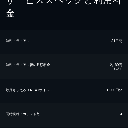
金
無料トライアル
31日間
無料トライアル後の⽉額料金
2,189円
（税込）
毎⽉もらえるU-NEXTポイント
1,200円分
同時視聴アカウント数
4