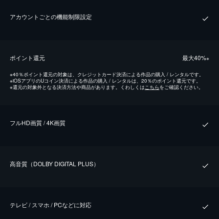
アカウントごとの機能制限設定
ポイント還元
最⼤40%
※
※
40％ポイント還元の対象は、クレジットカード決済による作品の購入 / レンタルです。
※
iOSアプリのUコイン決済による作品の購入 / レンタルは、20％のポイント還元です。
※
還元の対象外となる決済方法や商品があります。くわしくは
こちら
をご確認ください。
フルHD画質 / 4K画質
⾼⾳質（DOLBY DIGITAL PLUS）
テレビ / スマホ / PCなどに対応