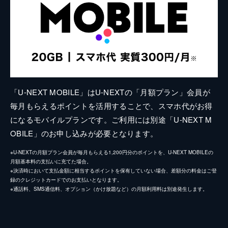
「U-NEXT MOBILE」はU-NEXTの「月額プラン」会員が
毎月もらえるポイントを活用することで、スマホ代がお得
になるモバイルプランです。ご利用には別途「U-NEXT M
OBILE」のお申し込みが必要となります。
※U-NEXTの月額プラン会員が毎月もらえる1,200円分のポイントを、U-NEXT MOBILEの
月額基本料の支払いに充てた場合。
※決済時において支払金額に相当するポイントを保有していない場合、差額分の料金はご登
録のクレジットカードでのお支払いとなります。
※通話料、SMS通信料、オプション（かけ放題など）の月額利用料は別途発生します。