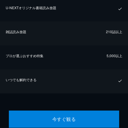
U-NEXTオリジナル書籍読み放題
雑誌読み放題
210誌以上
プロが選ぶおすすめ特集
5,000以上
いつでも解約できる
今すぐ観る