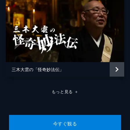
見!!」ほか
雑誌「ムー」とコラボし、出演者がオカルト
に関する話題を取り上げ、トークを繰り広げ
ていく番組の第3章。今回取り上げたのは、
チュパカブラの死骸発見、おばあちゃんの1
万円、ある女性の心霊体験などだ。
55分
#8 「21世紀タイムトラベラーの謎」ほか
雑誌「ムー」とコラボし、出演者がオカルト
に関する話題を取り上げ、トークを繰り広げ
ていく番組の第3章。今回取り上げたのは、
三木大雲の「怪奇妙法伝」
21世紀のタイムトラベラーの謎、ロズウェ
ル・エイリアンの真相、将門塚などだ。
55分
もっと見る
＋
#9 「江戸時代のUFO遭遇『虚舟事件』ほ
か
雑誌「ムー」とコラボし、出演者がオカルト
に関する話題を取り上げ、トークを繰り広げ
ていく番組の第3章。今回取り上げたのは、
今すぐ観る
ドラマの現場、事故や幽霊物件、幽体離脱の