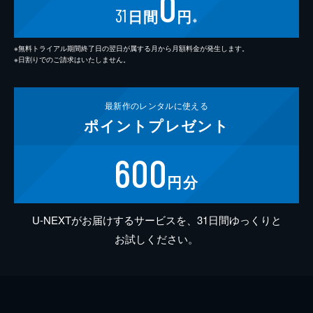
0
31
日間
円
※
※無料トライアル期間終了日の翌日が属する月から月額料金が発生します。
※日割りでのご請求はいたしません。
最新作の
レンタルに使える
ポイント
プレゼント
600
円分
U-NEXTがお届けするサービスを、31日間ゆっくりと
お試しください。