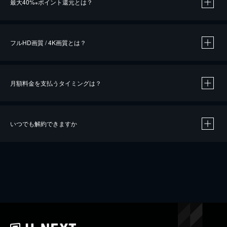
最大40%
ポイント還元とは？
※
※
作品によって必要なポイントが異なります。
フルHD画質 / 4K画質とは？
月額料金を支払うタイミングは？
※
40％ポイント還元の対象は、クレジットカード決済による作品の購入 / レンタルです。
※
iOSアプリのUコイン決済による作品の購入 / レンタルは、20％のポイント還元です。
※
還元の対象外となる決済方法や商品があります。くわしくは
こちら
をご確認ください。
いつでも解約できますか
こちら