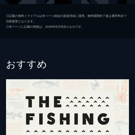
滝トンネル、ナチスUFOなどだ。
55分
並木伸一郎
#2 「プロジェクト・ブルーブック」ほか
◎記載の無料トライアルは本ページ経由の新規登録に適用。無料期間終了後は通常料金で
自動更新となります。
雑誌「ムー」とコラボし、出演者がオカルト
◎本ページに記載の情報は、2026年8月現在のものです。
に関する話題を取り上げ、トークを繰り広げ
ていく番組の第3章。今回取り上げたのは、
プロジェクト・ブルーブック、UFO目撃体
験、気象兵器の謎、亀有香取神社などだ。
55分
おすすめ
#3 「秦氏の故郷 弓月国」ほか
雑誌「ムー」とコラボし、出演者がオカルト
に関する話題を取り上げ、トークを繰り広げ
ていく番組の第3章。今回取り上げたのは、
秦氏の故郷・弓月国、運気の上がる番号、宇
宙人の基地を示す世界地図などだ。
55分
#4 「浮かび上がる神様」ほか
雑誌「ムー」とコラボし、出演者がオカルト
に関する話題を取り上げ、トークを繰り広げ
ていく番組の第3章。今回取り上げたのは、