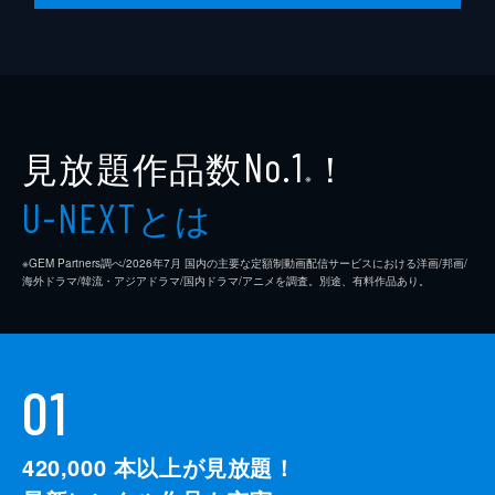
科学、ソルフェジオ周波数などだ。
55分
#10 「セクシー業界のタブー」ほか
雑誌「ムー」とコラボし、出演者がオカルト
に関する話題を取り上げ、トークを繰り広げ
ていく番組の第3章。今回取り上げたのは、
見放題作品数
！
No.1
セクシー業界のタブー、宇宙人に童貞を奪わ
※
れた男、池田山公園、ビリケンさんなどだ。
とは
U-NEXT
55分
※GEM Partners調べ/2026年7⽉ 国内の主要な定額制動画配信サービスにおける洋画/邦画/
海外ドラマ/韓流・アジアドラマ/国内ドラマ/アニメを調査。別途、有料作品あり。
01
420,000
本以上が見放題！