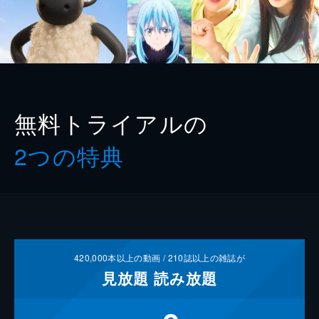
無料トライアルの
2つの特典
420,000
本以上の動画 /
210
誌以上の雑誌が
見放題
読み放題