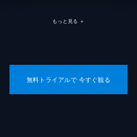
ジェン
もっと見る
＋
ウンミ
ゾーイ
ジョニ
デヴィ
無料トライアルで 今すぐ観る
Ｊ・Ｋ
ジェー
デヴィ
Ｊ・Ｋ