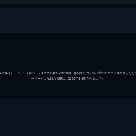
法使いの旅
ニュート・スキャマンダー
エディ
ティナ・ゴールドスタイン
キャサ
載の無料トライアルは本ページ経由の新規登録に適用。無料期間終了後は通常料金で自動更新となり
◎本ページに記載の情報は、2026年8月現在のものです。
ジェイコブ・コワルスキー
ダン・
クイニー・ゴールドスタイン
アリソ
クリーデンス・ベアボーン
エズラ
メアリー・ルー・ベアボーン
サマン