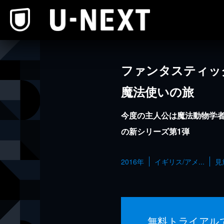
本文へスキップ
ファンタスティッ
魔法使いの旅
今度の主人公は魔法動物学
の新シリーズ第1弾
2016年
イギリス/アメ...
見
無料トライアル