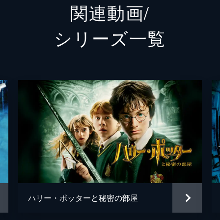
関連動画/
ヘンリー・ショー・シニア
ジョン
シリーズ⼀覧
セラフィーナ・ピッカリー
カーメ
パーシバル・グレイブス
コリン
ロン・
ローナ
ジョシ
フェイ
ジェン
ハリー・ポッターと秘密の部屋
ケヴィ