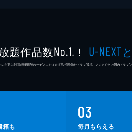
放題作品数
！
No.1
U-NEXT
※
26年7⽉ 国内の主要な定額制動画配信サービスにおける洋画/邦画/海外ドラマ/韓流・アジアドラマ/国内ドラ
03
書籍も
毎月もらえる