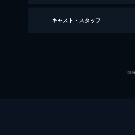
キャスト・スタッフ
ファンタスティック・ビーストと魔
133分
出演
◎記