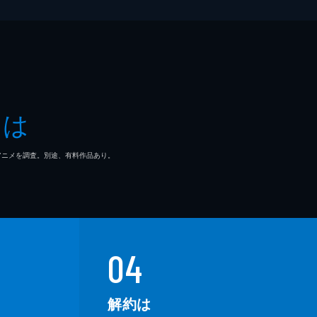
とは
マ/アニメを調査。別途、有料作品あり。
04
解約は