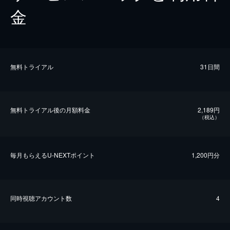
金
無料トライアル
31日間
無料トライアル後の⽉額料金
2,189円
（税込）
毎⽉もらえるU-NEXTポイント
1,200円分
同時視聴アカウント数
4