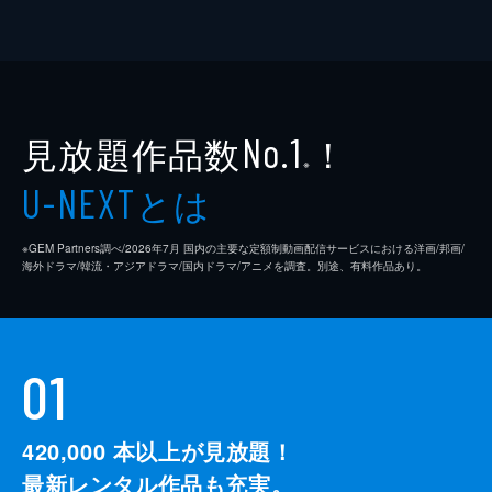
見放題作品数
！
No.1
※
とは
U-NEXT
※GEM Partners調べ/2026年7⽉ 国内の主要な定額制動画配信サービスにおける洋画/邦画/
海外ドラマ/韓流・アジアドラマ/国内ドラマ/アニメを調査。別途、有料作品あり。
01
420,000
本以上が見放題！
最新レンタル作品も充実。