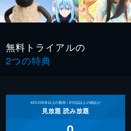
無料トライアルの
2つの特典
420,000
本以上の動画 /
210
誌以上の雑誌が
見放題
読み放題
0