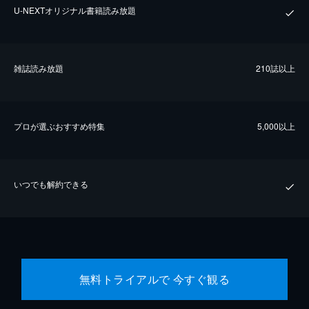
U-NEXTオリジナル書籍読み放題
雑誌読み放題
210誌以上
プロが選ぶおすすめ特集
5,000以上
いつでも解約できる
無料トライアルで 今すぐ観る