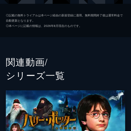
ジェイコブ・コワルスキー
ダン・フォグラー
◎記載の無料トライアルは本ページ経由の新規登録に適用。無料期間終了後は通常料金で
自動更新となります。
クイニー・ゴールドスタイン
アリソン・スドル
◎本ページに記載の情報は、2026年8月現在のものです。
クリーデンス・ベアボーン
エズラ・ミラー
メアリー・ルー・ベアボーン
サマンサ・モートン
ヘンリー・ショー・シニア
ジョン・ヴォイト
関連動画/
セラフィーナ・ピッカリー
カーメン・イジョゴ
シリーズ⼀覧
パーシバル・グレイブス
コリン・ファレル
ロン・パールマン
ローナン・ラフテリー
ジョシュ・カウダリー
フェイス・ウッド＝ブラグローブ