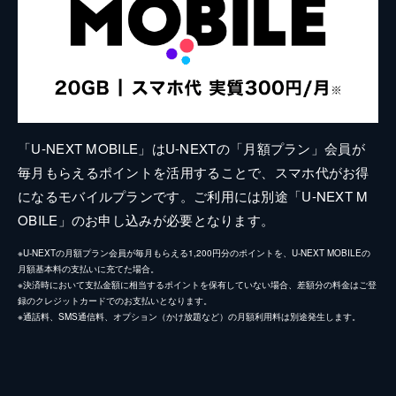
「U-NEXT MOBILE」はU-NEXTの「月額プラン」会員が
毎月もらえるポイントを活用することで、スマホ代がお得
になるモバイルプランです。ご利用には別途「U-NEXT M
OBILE」のお申し込みが必要となります。
※U-NEXTの月額プラン会員が毎月もらえる1,200円分のポイントを、U-NEXT MOBILEの
月額基本料の支払いに充てた場合。
※決済時において支払金額に相当するポイントを保有していない場合、差額分の料金はご登
録のクレジットカードでのお支払いとなります。
※通話料、SMS通信料、オプション（かけ放題など）の月額利用料は別途発生します。