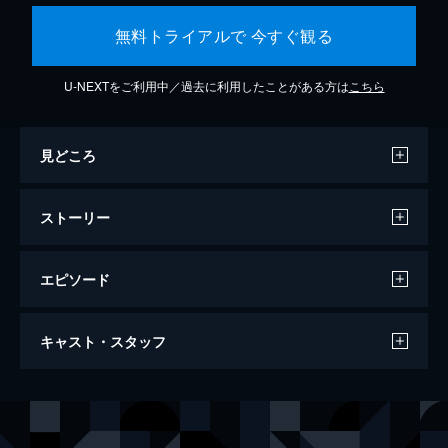
無料トライアルで 今すぐ観る
U-NEXTをご利用中／過去に利用したことがある方は
こちら
見どころ
ストーリー
エピソード
ファンタスティック・ビーストと魔法使い
キャスト・スタッフ
の旅
133分
出演
ニュート・スキャマンダー
エディ・レッドメイン
ティナ・ゴールドスタイン
キャサリン・ウォーターストン