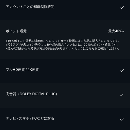
アカウントごとの機能制限設定
ポイント還元
最⼤40%
※
※
40％ポイント還元の対象は、クレジットカード決済による作品の購入 / レンタルです。
※
iOSアプリのUコイン決済による作品の購入 / レンタルは、20％のポイント還元です。
※
還元の対象外となる決済方法や商品があります。くわしくは
こちら
をご確認ください。
フルHD画質 / 4K画質
⾼⾳質（DOLBY DIGITAL PLUS）
テレビ / スマホ / PCなどに対応