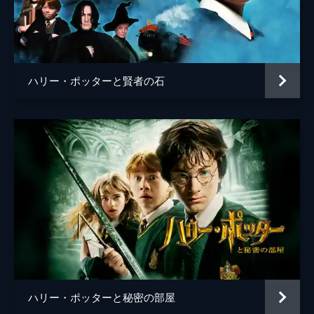
ジェン・マーリー
ケヴィン・ガスリー
ジェンマ・チャン
ハリー・ポッターと賢者の石
ウンミ・モサク
ゾーイ・クラヴィッツ
ジョニー・デップ
監督
デヴィッド・イェーツ
脚本
Ｊ・Ｋ・ローリング
音楽
ジェームズ・ニュートン・ハワード
製作
デヴィッド・ハイマン
Ｊ・Ｋ・ローリング
ハリー・ポッターと秘密の部屋
スティーヴ・クローヴス