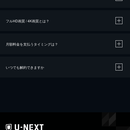
※
作品によって必要なポイントが異なります。
フルHD画質 / 4K画質とは？
月額料金を支払うタイミングは？
※
40％ポイント還元の対象は、クレジットカード決済による作品の購入 / レンタルです。
※
iOSアプリのUコイン決済による作品の購入 / レンタルは、20％のポイント還元です。
※
還元の対象外となる決済方法や商品があります。くわしくは
こちら
をご確認ください。
いつでも解約できますか
こちら