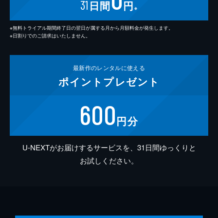
31
日間
円
※
※無料トライアル期間終了日の翌日が属する月から月額料金が発生します。
※日割りでのご請求はいたしません。
最新作の
レンタルに使える
ポイント
プレゼント
600
円分
U-NEXTがお届けするサービスを、31日間ゆっくりと
お試しください。