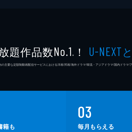
放題作品数
！
No.1
U-NEXT
※
26年7⽉ 国内の主要な定額制動画配信サービスにおける洋画/邦画/海外ドラマ/韓流・アジアドラマ/国内ドラ
03
書籍も
毎月もらえる