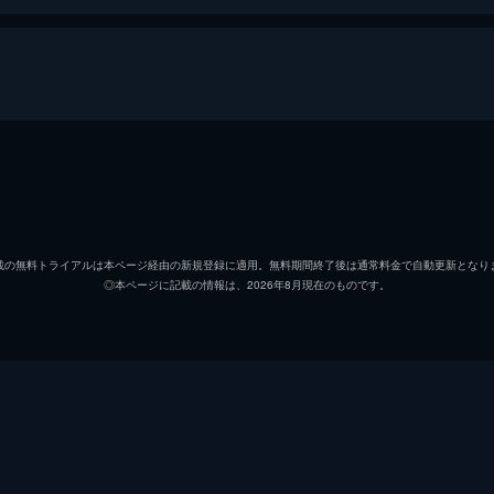
法使いの旅
ニュート・スキャマンダー
エディ
ティナ・ゴールドスタイン
キャサ
載の無料トライアルは本ページ経由の新規登録に適用。無料期間終了後は通常料金で自動更新となり
◎本ページに記載の情報は、2026年8月現在のものです。
ジェイコブ・コワルスキー
ダン・
クイニー・ゴールドスタイン
アリソ
クリーデンス・ベアボーン
エズラ
メアリー・ルー・ベアボーン
サマン