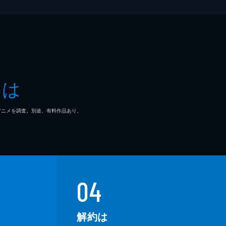
とは
マ/アニメを調査。別途、有料作品あり。
04
解約は