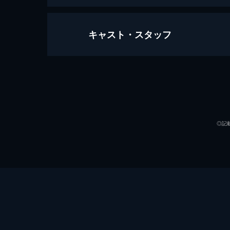
キャスト・スタッフ
ファンタスティック・ビーストと魔
133分
出演
◎記