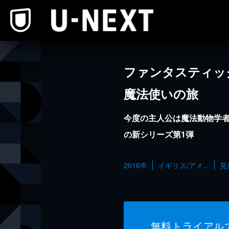
本文へスキップ
ファンタスティッ
魔法使いの旅
今度の主人公は魔法動物学
の新シリーズ第1弾
2016年
イギリス/アメ...
見
無料トライアル