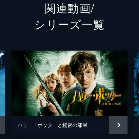
関連動画/
ヘンリー・ショー・シニア
ジョン
シリーズ⼀覧
セラフィーナ・ピッカリー
カーメ
パーシバル・グレイブス
コリン
ロン・
ローナ
ジョシ
フェイ
ジェン
ハリー・ポッターと秘密の部屋
ケヴィ