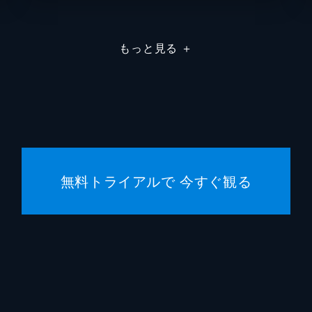
ジェン
もっと見る
＋
ウンミ
ゾーイ
ジョニ
デヴィ
無料トライアルで 今すぐ観る
Ｊ・Ｋ
ジェー
デヴィ
Ｊ・Ｋ