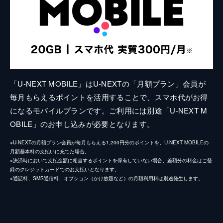
「U-NEXT MOBILE」はU-NEXTの「月額プラン」会員が
毎月もらえるポイントを活用することで、スマホ代がお得
になるモバイルプランです。ご利用には別途「U-NEXT M
OBILE」のお申し込みが必要となります。
※U-NEXTの月額プラン会員が毎月もらえる1,200円分のポイントを、U-NEXT MOBILEの
月額基本料の支払いに充てた場合。
※決済時において支払金額に相当するポイントを保有していない場合、差額分の料金はご登
録のクレジットカードでのお支払いとなります。
※通話料、SMS通信料、オプション（かけ放題など）の月額利用料は別途発生します。