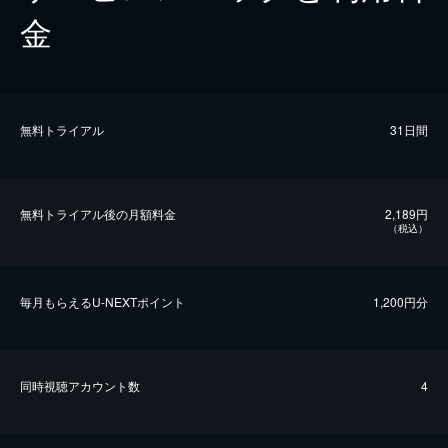
金
無料トライアル
31日間
無料トライアル後の⽉額料金
2,189円
（税込）
毎⽉もらえるU-NEXTポイント
1,200円分
同時視聴アカウント数
4