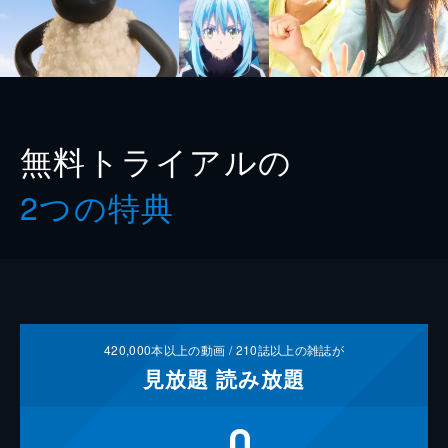
無料トライアルの
2つの特典
420,000
本以上の動画 /
210
誌以上の雑誌が
見放題
読み放題
0