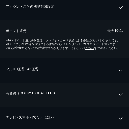
アカウントごとの機能制限設定
ポイント還元
最⼤40%
※
※
40％ポイント還元の対象は、クレジットカード決済による作品の購入 / レンタルです。
※
iOSアプリのUコイン決済による作品の購入 / レンタルは、20％のポイント還元です。
※
還元の対象外となる決済方法や商品があります。くわしくは
こちら
をご確認ください。
フルHD画質 / 4K画質
⾼⾳質（DOLBY DIGITAL PLUS）
テレビ / スマホ / PCなどに対応