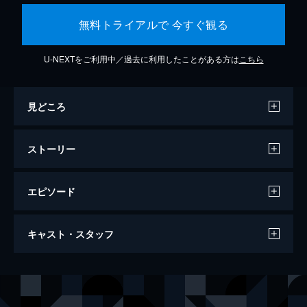
無料トライアルで 今すぐ観る
U-NEXTをご利用中／過去に利用したことがある方は
こちら
見どころ
ストーリー
エピソード
ファンタスティック・ビーストと魔法使い
キャスト・スタッフ
の旅
133分
出演
ニュート・スキャマンダー
エディ・レッドメイン
ティナ・ゴールドスタイン
キャサリン・ウォーターストン