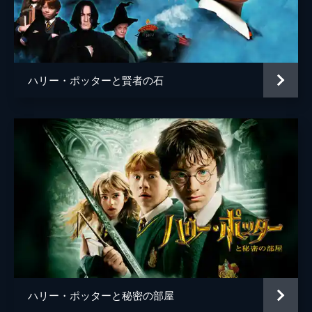
ジェン・マーリー
ケヴィン・ガスリー
ジェンマ・チャン
ハリー・ポッターと賢者の石
ウンミ・モサク
ゾーイ・クラヴィッツ
ジョニー・デップ
監督
デヴィッド・イェーツ
脚本
Ｊ・Ｋ・ローリング
音楽
ジェームズ・ニュートン・ハワード
製作
デヴィッド・ハイマン
Ｊ・Ｋ・ローリング
ハリー・ポッターと秘密の部屋
スティーヴ・クローヴス