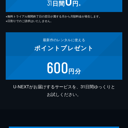
31
日間
円
※
※無料トライアル期間終了日の翌日が属する月から月額料金が発生します。
※日割りでのご請求はいたしません。
最新作の
レンタルに使える
ポイント
プレゼント
600
円分
U-NEXTがお届けするサービスを、31日間ゆっくりと
お試しください。