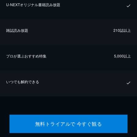
U-NEXTオリジナル書籍読み放題
雑誌読み放題
210誌以上
プロが選ぶおすすめ特集
5,000以上
いつでも解約できる
無料トライアルで 今すぐ観る