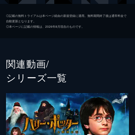
ジェイコブ・コワルスキー
ダン・フォグラー
◎記載の無料トライアルは本ページ経由の新規登録に適用。無料期間終了後は通常料金で
自動更新となります。
クイニー・ゴールドスタイン
アリソン・スドル
◎本ページに記載の情報は、2026年8月現在のものです。
クリーデンス・ベアボーン
エズラ・ミラー
メアリー・ルー・ベアボーン
サマンサ・モートン
ヘンリー・ショー・シニア
ジョン・ヴォイト
関連動画/
セラフィーナ・ピッカリー
カーメン・イジョゴ
シリーズ⼀覧
パーシバル・グレイブス
コリン・ファレル
ロン・パールマン
ローナン・ラフテリー
ジョシュ・カウダリー
フェイス・ウッド＝ブラグローブ