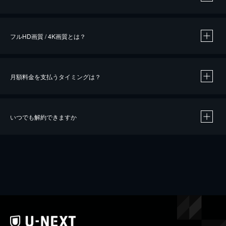
※
作品によって必要なポイントが異なります。
フルHD画質 / 4K画質とは？
月額料金を支払うタイミングは？
※
40％ポイント還元の対象は、クレジットカード決済による作品の購入 / レンタルです。
※
iOSアプリのUコイン決済による作品の購入 / レンタルは、20％のポイント還元です。
※
還元の対象外となる決済方法や商品があります。くわしくは
こちら
をご確認ください。
いつでも解約できますか
こちら