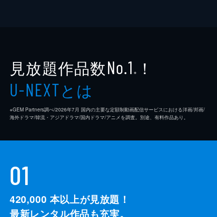
見放題作品数
！
No.1
※
とは
U-NEXT
※GEM Partners調べ/2026年7⽉ 国内の主要な定額制動画配信サービスにおける洋画/邦画/
海外ドラマ/韓流・アジアドラマ/国内ドラマ/アニメを調査。別途、有料作品あり。
01
420,000
本以上が見放題！
最新レンタル作品も充実。