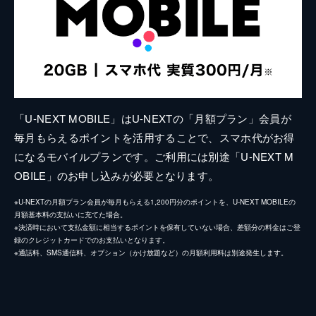
「U-NEXT MOBILE」はU-NEXTの「月額プラン」会員が
毎月もらえるポイントを活用することで、スマホ代がお得
になるモバイルプランです。ご利用には別途「U-NEXT M
OBILE」のお申し込みが必要となります。
※U-NEXTの月額プラン会員が毎月もらえる1,200円分のポイントを、U-NEXT MOBILEの
月額基本料の支払いに充てた場合。
※決済時において支払金額に相当するポイントを保有していない場合、差額分の料金はご登
録のクレジットカードでのお支払いとなります。
※通話料、SMS通信料、オプション（かけ放題など）の月額利用料は別途発生します。