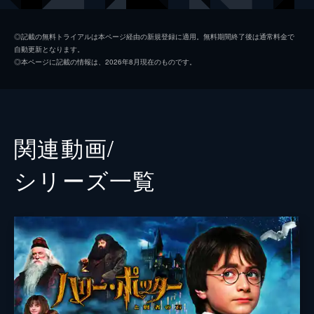
ジェイコブ・コワルスキー
ダン・フォグラー
◎記載の無料トライアルは本ページ経由の新規登録に適用。無料期間終了後は通常料金で
自動更新となります。
クイニー・ゴールドスタイン
アリソン・スドル
◎本ページに記載の情報は、2026年8月現在のものです。
クリーデンス・ベアボーン
エズラ・ミラー
メアリー・ルー・ベアボーン
サマンサ・モートン
ヘンリー・ショー・シニア
ジョン・ヴォイト
関連動画/
セラフィーナ・ピッカリー
カーメン・イジョゴ
シリーズ⼀覧
パーシバル・グレイブス
コリン・ファレル
ロン・パールマン
ローナン・ラフテリー
ジョシュ・カウダリー
フェイス・ウッド＝ブラグローブ