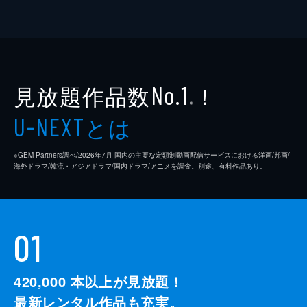
見放題作品数
！
No.1
※
とは
U-NEXT
※GEM Partners調べ/2026年7⽉ 国内の主要な定額制動画配信サービスにおける洋画/邦画/
海外ドラマ/韓流・アジアドラマ/国内ドラマ/アニメを調査。別途、有料作品あり。
01
420,000
本以上が見放題！
最新レンタル作品も充実。