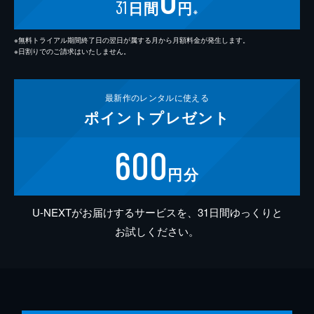
31
日間
円
※
※無料トライアル期間終了日の翌日が属する月から月額料金が発生します。
※日割りでのご請求はいたしません。
最新作の
レンタルに使える
ポイント
プレゼント
600
円分
U-NEXTがお届けするサービスを、31日間ゆっくりと
お試しください。