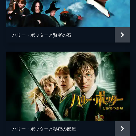
ジェン・マーリー
ケヴィン・ガスリー
ジェンマ・チャン
ハリー・ポッターと賢者の石
ウンミ・モサク
ゾーイ・クラヴィッツ
ジョニー・デップ
監督
デヴィッド・イェーツ
脚本
Ｊ・Ｋ・ローリング
音楽
ジェームズ・ニュートン・ハワード
製作
デヴィッド・ハイマン
Ｊ・Ｋ・ローリング
ハリー・ポッターと秘密の部屋
スティーヴ・クローヴス