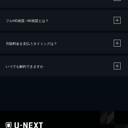
※
作品によって必要なポイントが異なります。
フルHD画質 / 4K画質とは？
月額料金を支払うタイミングは？
※
40％ポイント還元の対象は、クレジットカード決済による作品の購入 / レンタルです。
※
iOSアプリのUコイン決済による作品の購入 / レンタルは、20％のポイント還元です。
※
還元の対象外となる決済方法や商品があります。くわしくは
こちら
をご確認ください。
いつでも解約できますか
こちら