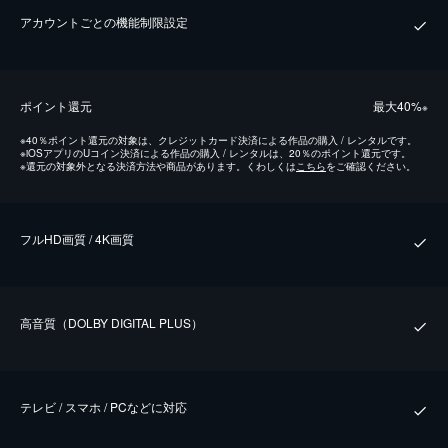
アカウントごとの機能制限設定
ポイント還元
最⼤40%
※
※
40％ポイント還元の対象は、クレジットカード決済による作品の購入 / レンタルです。
※
iOSアプリのUコイン決済による作品の購入 / レンタルは、20％のポイント還元です。
※
還元の対象外となる決済方法や商品があります。くわしくは
こちら
をご確認ください。
フルHD画質 / 4K画質
⾼⾳質（DOLBY DIGITAL PLUS）
テレビ / スマホ / PCなどに対応