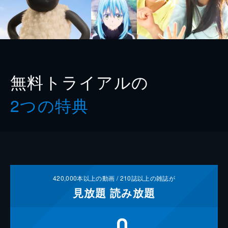
無料トライアルの
2つの特典
420,000
本以上の動画 /
210
誌以上の雑誌が
見放題
読み放題
0