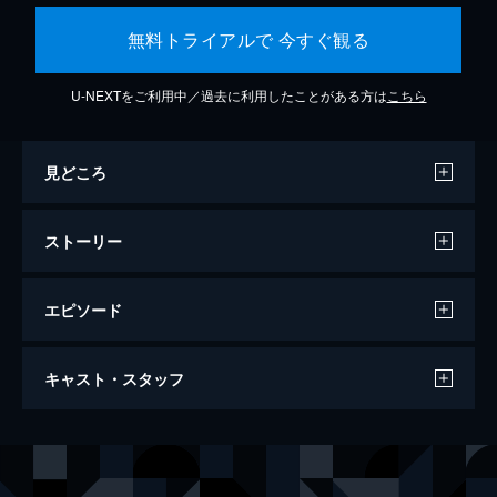
無料トライアルで 今すぐ観る
U-NEXTをご利用中／過去に利用したことがある方は
こちら
見どころ
ストーリー
エピソード
ファンタスティック・ビーストと魔法使い
キャスト・スタッフ
の旅
133分
出演
ニュート・スキャマンダー
エディ・レッドメイン
ティナ・ゴールドスタイン
キャサリン・ウォーターストン