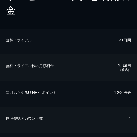
金
無料トライアル
31日間
無料トライアル後の⽉額料金
2,189円
（税込）
毎⽉もらえるU-NEXTポイント
1,200円分
同時視聴アカウント数
4