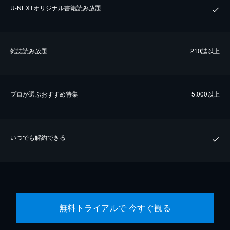
U-NEXTオリジナル書籍読み放題
雑誌読み放題
210誌以上
プロが選ぶおすすめ特集
5,000以上
いつでも解約できる
無料トライアルで 今すぐ観る