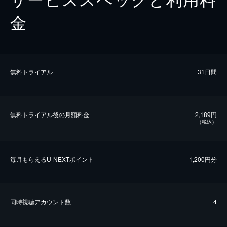
金
無料トライアル
31日間
無料トライアル後の⽉額料金
2,189円
（税込）
毎⽉もらえるU-NEXTポイント
1,200円分
同時視聴アカウント数
4