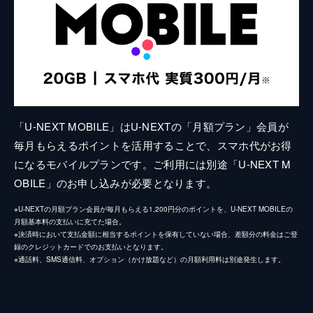
「U-NEXT MOBILE」はU-NEXTの「月額プラン」会員が
毎月もらえるポイントを活用することで、スマホ代がお得
になるモバイルプランです。ご利用には別途「U-NEXT M
OBILE」のお申し込みが必要となります。
※U-NEXTの月額プラン会員が毎月もらえる1,200円分のポイントを、U-NEXT MOBILEの
月額基本料の支払いに充てた場合。
※決済時において支払金額に相当するポイントを保有していない場合、差額分の料金はご登
録のクレジットカードでのお支払いとなります。
※通話料、SMS通信料、オプション（かけ放題など）の月額利用料は別途発生します。