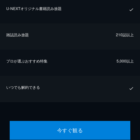
U-NEXTオリジナル書籍読み放題
雑誌読み放題
210誌以上
プロが選ぶおすすめ特集
5,000以上
いつでも解約できる
今すぐ観る