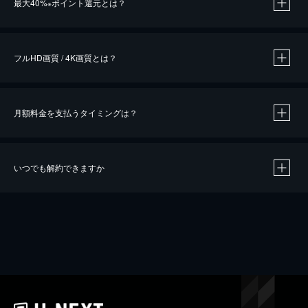
最大40%
ポイント還元とは？
※
※
作品によって必要なポイントが異なります。
フルHD画質 / 4K画質とは？
月額料金を支払うタイミングは？
※
40％ポイント還元の対象は、クレジットカード決済による作品の購入 / レンタルです。
※
iOSアプリのUコイン決済による作品の購入 / レンタルは、20％のポイント還元です。
※
還元の対象外となる決済方法や商品があります。くわしくは
こちら
をご確認ください。
いつでも解約できますか
こちら