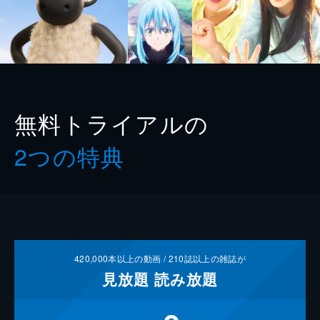
無料トライアルの
2つの特典
420,000
本以上の動画 /
210
誌以上の雑誌が
見放題
読み放題