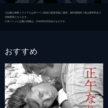
会沢吉男
高橋悦史
◎記載の無料トライアルは本ページ経由の新規登録に適用。無料期間終了後は通常料金で
自動更新となります。
原田順吉
藤田まこと
◎本ページに記載の情報は、2026年8月現在のものです。
原田ミツ
宮下順子
久世豊吉
米倉斉加年
原田和生
渡瀬恒彦
おすすめ
明石さつき
頼近美津子
藤村邦直
下條アトム
原田広子
中島ゆたか
会沢の妻
日色ともゑ
刑事
梅野泰靖
原田里江
鹿沼えり