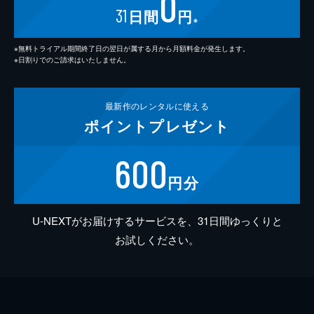
0
31
日間
円
※
※無料トライアル期間終了日の翌日が属する月から月額料金が発生します。
※日割りでのご請求はいたしません。
最新作の
レンタルに使える
ポイント
プレゼント
600
円分
U-NEXTがお届けするサービスを、31日間ゆっくりと
お試しください。