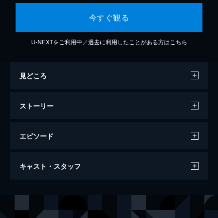
今すぐ観る
U-NEXTをご利用中／過去に利用したことがある方は
こちら
見どころ
ストーリー
エピソード
真夜中の招待状
キャスト・スタッフ
125分
出演
田村樹生
小林薫
稲川圭子
小林麻美