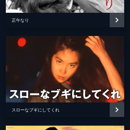
助野
北林谷栄
稲川英輔
芦田伸介
正午なり
監督
野村芳太郎
脚本
野上龍雄
原作
遠藤周作
音楽
菅野光亮
製作
野村芳太郎
野村芳樹
スローなブギにしてくれ