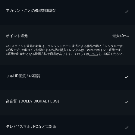
アカウントごとの機能制限設定
ポイント還元
最⼤40%
※
※
40％ポイント還元の対象は、クレジットカード決済による作品の購入 / レンタルです。
※
iOSアプリのUコイン決済による作品の購入 / レンタルは、20％のポイント還元です。
※
還元の対象外となる決済方法や商品があります。くわしくは
こちら
をご確認ください。
フルHD画質 / 4K画質
⾼⾳質（DOLBY DIGITAL PLUS）
テレビ / スマホ / PCなどに対応