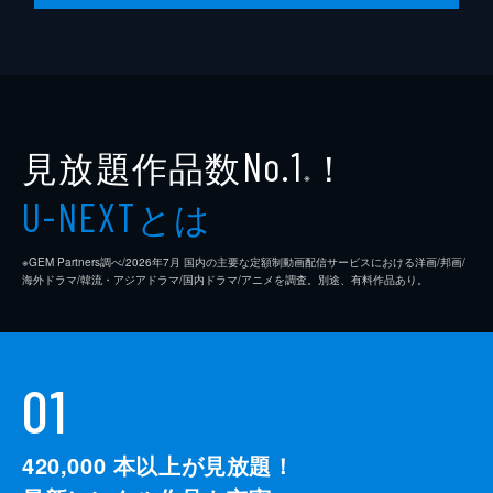
見放題作品数
！
No.1
※
とは
U-NEXT
※GEM Partners調べ/2026年7⽉ 国内の主要な定額制動画配信サービスにおける洋画/邦画/
海外ドラマ/韓流・アジアドラマ/国内ドラマ/アニメを調査。別途、有料作品あり。
01
420,000
本以上が見放題！