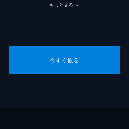
もっと見る
＋
女店員
美山悦
女店員
日夏紀
女給
北原三
女中よね
山本多
今すぐ観る
給仕
山田英
爺や
谷崎純
見合いの相手
長谷部
事務員
藤丘昇
社長秘書
長尾敏