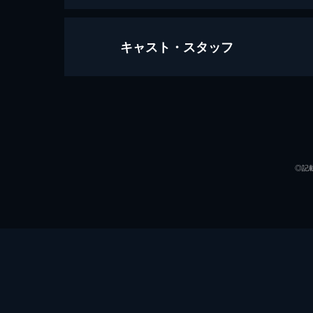
キャスト・スタッフ
お茶漬の味
116分
出演
◎記