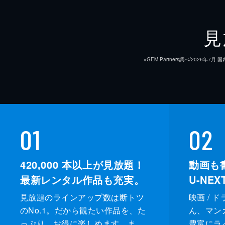
監督
見
脚本
※GEM Partners調べ/20
音楽
製作
01
02
420,000
本以上が見放題！
動画も
最新レンタル作品も充実。
U-NE
見放題のラインアップ数は断トツ
映画 / 
のNo.1。だから観たい作品を、た
ん、マンガ 
っぷり、お得に楽しめます。ま
豊富にラ