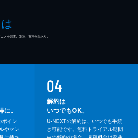
二郎
とは
梧
マ/アニメを調査。別途、有料作品あり。
二郎
郎
04
解約は
得に。
いつでもOK。
のポイン
U-NEXTの解約は、いつでも手続
ルやマン
き可能です。無料トライアル期間
月に持ち
中の解約の場合、月額料金は発生