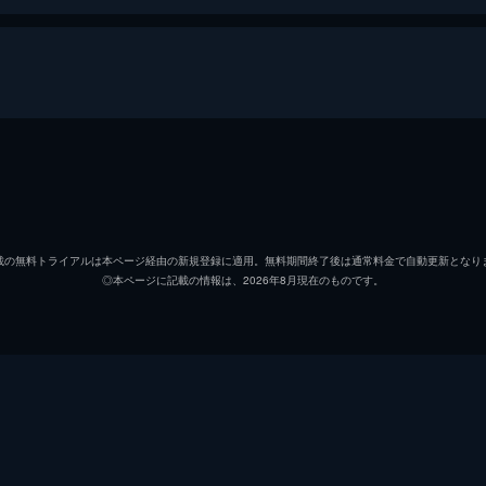
佐竹茂吉
佐分利
妙子
木暮実
載の無料トライアルは本ページ経由の新規登録に適用。無料期間終了後は通常料金で自動更新となり
◎本ページに記載の情報は、2026年8月現在のものです。
岡田登
鶴田浩
平山定郎
笠智衆
雨宮アヤ
淡島千
山内節子
津島恵