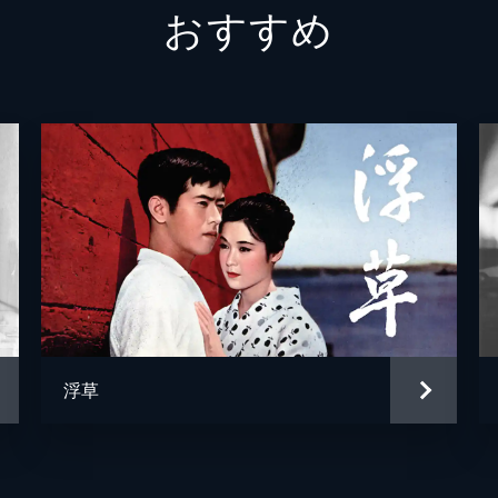
おすすめ
山内千鶴
三宅邦
山内直亮
柳永二
雨宮京一郎
十朱久
平山しげ
望月優
山内幸二
設楽幸
女中ふみ
小園蓉
西銀座の女
志賀直
浮草
大川社長
石川欣
黒田高子
上原葉