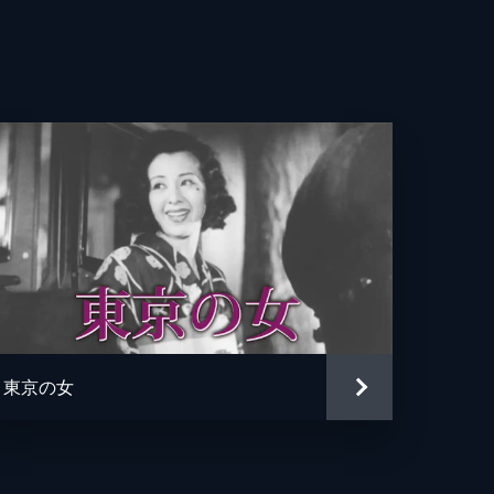
子
郎
雄
子
嗣
子
津子
東京の女
一
子