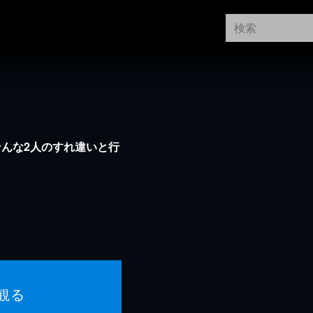
んな2人のすれ違いと行
観る