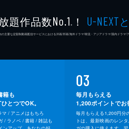
小津安
放題作品数
！
No.1
U-NEXT
※
野田高
26年7⽉ 国内の主要な定額制動画配信サービスにおける洋画/邦画/海外ドラマ/韓流・アジアドラマ/国内ドラ
小津安
斎藤一
山本武
03
書籍も
毎月もらえる
XTひとつでOK。
1,200
ポイントでお
ドラマ / アニメはもちろ
毎月もらえる1,200円分
/ ラノベ / 書籍 / 雑誌も
トは、最新映画のレンタ
インアップ。あなたの好
ガの購入に使えます。翌