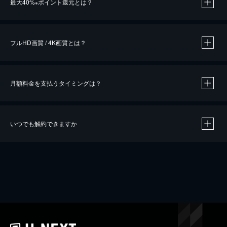
最大40%
ポイント還元とは？
※
※
作品によって必要なポイントが異なります。
フルHD画質 / 4K画質とは？
月額料金を支払うタイミングは？
※
40％ポイント還元の対象は、クレジットカード決済による作品の購入 / レンタルです。
※
iOSアプリのUコイン決済による作品の購入 / レンタルは、20％のポイント還元です。
※
還元の対象外となる決済方法や商品があります。くわしくは
こちら
をご確認ください。
いつでも解約できますか
こちら