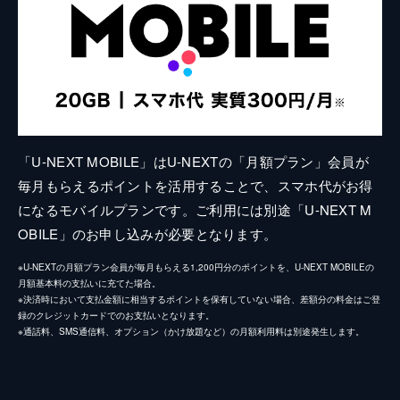
「U-NEXT MOBILE」はU-NEXTの「月額プラン」会員が
毎月もらえるポイントを活用することで、スマホ代がお得
になるモバイルプランです。ご利用には別途「U-NEXT M
OBILE」のお申し込みが必要となります。
※U-NEXTの月額プラン会員が毎月もらえる1,200円分のポイントを、U-NEXT MOBILEの
月額基本料の支払いに充てた場合。
※決済時において支払金額に相当するポイントを保有していない場合、差額分の料金はご登
録のクレジットカードでのお支払いとなります。
※通話料、SMS通信料、オプション（かけ放題など）の月額利用料は別途発生します。