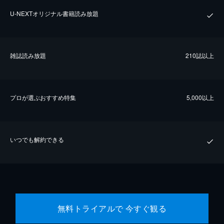
U-NEXTオリジナル書籍読み放題
雑誌読み放題
210誌以上
プロが選ぶおすすめ特集
5,000以上
いつでも解約できる
無料トライアルで 今すぐ観る