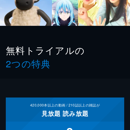
無料トライアルの
2つの特典
420,000
本以上の動画 /
210
誌以上の雑誌が
見放題
読み放題