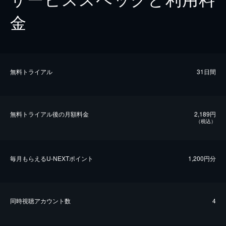
金
無料トライアル
31日間
無料トライアル後の⽉額料金
2,189円
（税込）
毎⽉もらえるU-NEXTポイント
1,200円分
同時視聴アカウント数
4