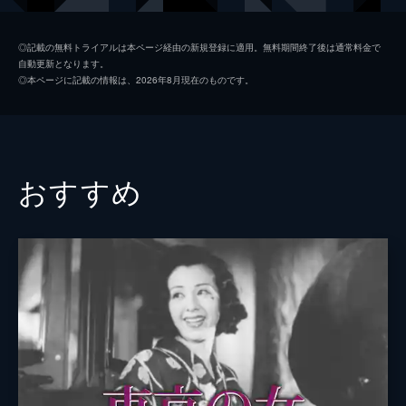
北川アヤ
月丘夢路
◎記載の無料トライアルは本ページ経由の新規登録に適用。無料期間終了後は通常料金で
自動更新となります。
田口まさ
杉村春子
◎本ページに記載の情報は、2026年8月現在のものです。
田口勝義
青木放屁
服部昌一
宇佐美淳
三輪秋子
三宅邦子
おすすめ
小野寺譲
三島雅夫
小野寺きく
坪内美子
小野寺美佐子
桂木洋子
林清造
谷崎純
林しげ
高橋豊子
茶場の先生
紅沢葉子