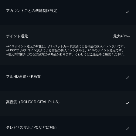
アカウントごとの機能制限設定
ポイント還元
最⼤40%
※
※
40％ポイント還元の対象は、クレジットカード決済による作品の購入 / レンタルです。
※
iOSアプリのUコイン決済による作品の購入 / レンタルは、20％のポイント還元です。
※
還元の対象外となる決済方法や商品があります。くわしくは
こちら
をご確認ください。
フルHD画質 / 4K画質
⾼⾳質（DOLBY DIGITAL PLUS）
テレビ / スマホ / PCなどに対応