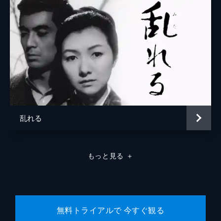
地謡
福田光蔵
地謡
高山新一郎
地謡
石田清之助
地謡
青木豊
地謡
長谷川欣造
地謡
長谷川雅山
乱れる
監督
小津安二郎
脚本
野田高梧
もっと見る
＋
小津安二郎
原作
広津和郎
音楽
伊藤宣二
無料トライアルで 今すぐ観る
製作
山本武