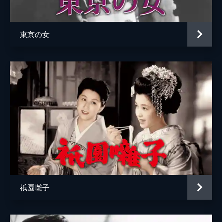
シテ
梅若万三郎
ワキ
野島信
東京の女
笛
島田巳久馬
小鼓
北村一郎
太鼓
安福春雄
太鼓
金春惣一
後見
青木只一
地謡
吉田長弘
地謡
観世清寿
地謡
梅若新太郎
祇園囃子
地謡
観世静夫
地謡
戸田清二