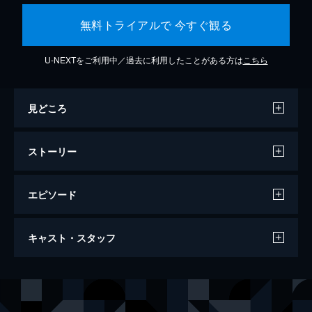
無料トライアルで 今すぐ観る
U-NEXTをご利用中／過去に利用したことがある方は
こちら
見どころ
ストーリー
エピソード
晩春
キャスト・スタッフ
108分
出演
曽宮周吉
笠智衆
曽宮紀子
原節子