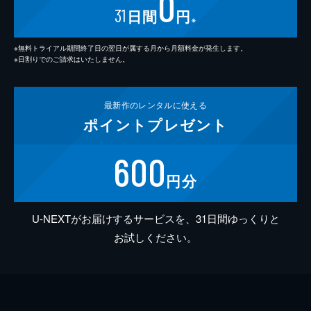
0
31
日間
円
※
※無料トライアル期間終了日の翌日が属する月から月額料金が発生します。
※日割りでのご請求はいたしません。
最新作の
レンタルに使える
ポイント
プレゼント
600
円分
U-NEXTがお届けするサービスを、31日間ゆっくりと
お試しください。