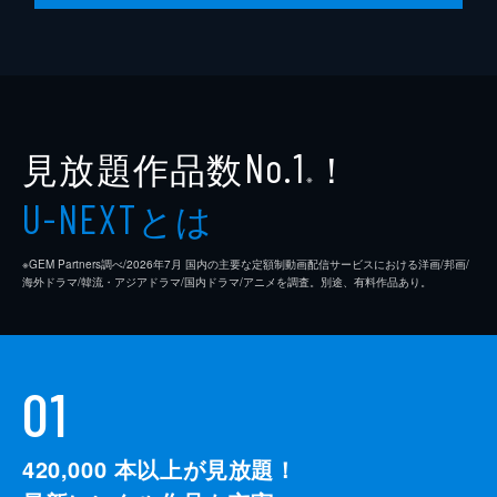
見放題作品数
！
No.1
※
とは
U-NEXT
※GEM Partners調べ/2026年7⽉ 国内の主要な定額制動画配信サービスにおける洋画/邦画/
海外ドラマ/韓流・アジアドラマ/国内ドラマ/アニメを調査。別途、有料作品あり。
01
420,000
本以上が見放題！