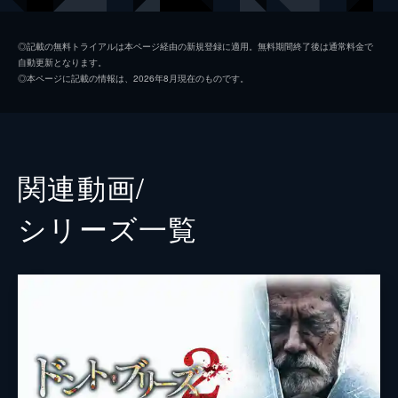
マニー
ダニエル・ゾヴァット
◎記載の無料トライアルは本ページ経由の新規登録に適用。無料期間終了後は通常料金で
自動更新となります。
盲目の老人
スティーヴン・ラング
◎本ページに記載の情報は、2026年8月現在のものです。
監督
フェデ・アルバレス
脚本
フェデ・アルバレス
ロド・サヤゲス
関連動画/
音楽
ロケ・バニョス
シリーズ⼀覧
製作
サム・ライミ
ロブ・タパート
フェデ・アルバレス