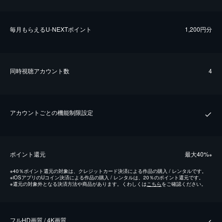
毎⽉もらえるU-NEXTポイント
1,200円分
同時視聴アカウント数
4
アカウントごとの機能制限設定
ポイント還元
最⼤40%
※
※
40％ポイント還元の対象は、クレジットカード決済による作品の購入 / レンタルです。
※
iOSアプリのUコイン決済による作品の購入 / レンタルは、20％のポイント還元です。
※
還元の対象外となる決済方法や商品があります。くわしくは
こちら
をご確認ください。
フルHD画質 / 4K画質