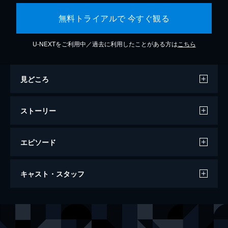
無料トライアルで 今すぐ観る
U-NEXTをご利用中／過去に利用したことがある方は
こちら
見どころ
ストーリー
エピソード
ドント・ブリーズ
キャスト・スタッフ
89分
出演
ロッキー
ジェーン・レヴィ
アレックス
ディラン・ミネット