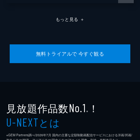
もっと見る
＋
無料トライアルで 今すぐ観る
見放題作品数
！
No.1
※
とは
U-NEXT
※GEM Partners調べ/2026年7⽉ 国内の主要な定額制動画配信サービスにおける洋画/邦画/
海外ドラマ/韓流・アジアドラマ/国内ドラマ/アニメを調査。別途、有料作品あり。