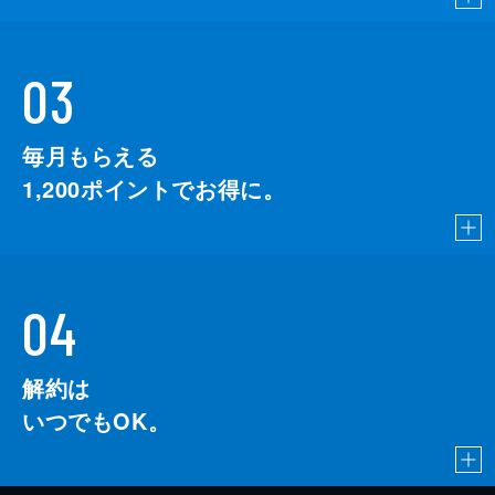
03
毎月もらえる
1,200
ポイントでお得に。
04
解約は
いつでもOK。