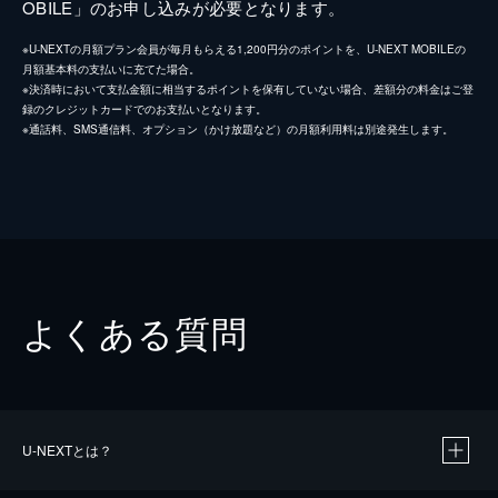
OBILE」のお申し込みが必要となります。
※U-NEXTの月額プラン会員が毎月もらえる1,200円分のポイントを、U-NEXT MOBILEの
月額基本料の支払いに充てた場合。
※決済時において支払金額に相当するポイントを保有していない場合、差額分の料金はご登
録のクレジットカードでのお支払いとなります。
※通話料、SMS通信料、オプション（かけ放題など）の月額利用料は別途発生します。
よくある質問
U-NEXTとは？