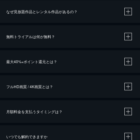
なぜ見放題作品とレンタル作品があるの？
無料トライアルは何が無料？
※
最大40%
ポイント還元とは？
※
※
作品によって必要なポイントが異なります。
フルHD画質 / 4K画質とは？
月額料金を支払うタイミングは？
※
40％ポイント還元の対象は、クレジットカード決済による作品の購入 / レンタルです。
※
iOSアプリのUコイン決済による作品の購入 / レンタルは、20％のポイント還元です。
※
還元の対象外となる決済方法や商品があります。くわしくは
こちら
をご確認ください。
いつでも解約できますか