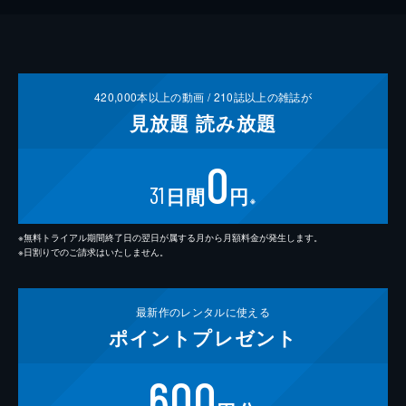
420,000
本以上の動画 /
210
誌以上の雑誌が
見放題
読み放題
0
31
日間
円
※
※無料トライアル期間終了日の翌日が属する月から月額料金が発生します。
※日割りでのご請求はいたしません。
最新作の
レンタルに使える
ポイント
プレゼント
600