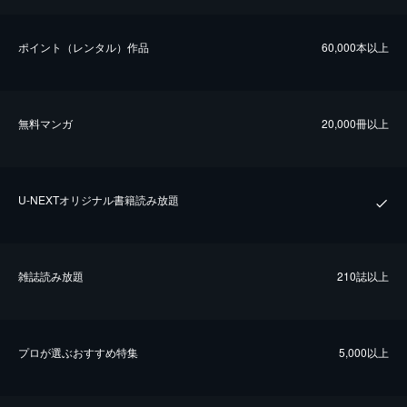
ポイント（レンタル）作品
60,000本以上
無料マンガ
20,000冊以上
U-NEXTオリジナル書籍読み放題
雑誌読み放題
210誌以上
プロが選ぶおすすめ特集
5,000以上