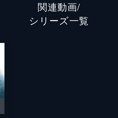
関連動画/
ロド・
シリーズ⼀覧
ロケ・
サム・
ロブ・
フェデ