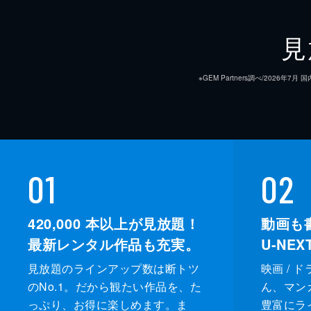
見
※GEM Partners調べ/20
01
02
420,000
本以上が見放題！
動画も
最新レンタル作品も充実。
U-NE
見放題のラインアップ数は断トツ
映画 / 
のNo.1。だから観たい作品を、た
ん、マンガ 
っぷり、お得に楽しめます。ま
豊富にラ