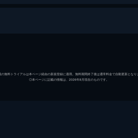
ロッキー
ジェー
アレックス
ディラ
載の無料トライアルは本ページ経由の新規登録に適用。無料期間終了後は通常料金で自動更新となり
◎本ページに記載の情報は、2026年8月現在のものです。
マニー
ダニエ
盲目の老人
スティ
フェデ
フェデ