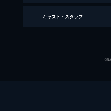
キャスト・スタッフ
ドント・ブリーズ
89分
出演
◎記
監督
脚本