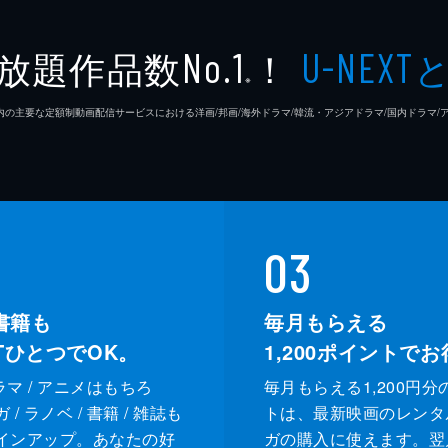
放題作品数
！
No.1
U-NEXT
※
26年7⽉ 国内の主要な定額制動画配信サービスにおける洋画/邦画/海外ドラマ/韓流・アジアドラマ/国内ドラ
03
書籍も
毎月もらえる
XTひとつでOK。
1,200
ポイントでお
ドラマ / アニメはもちろ
毎月もらえる1,200円分
/ ラノベ / 書籍 / 雑誌も
トは、最新映画のレンタ
インアップ。あなたの好
ガの購入に使えます。翌