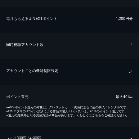
毎⽉もらえるU-NEXTポイント
1,200円分
同時視聴アカウント数
4
アカウントごとの機能制限設定
ポイント還元
最⼤40%
※
※
40％ポイント還元の対象は、クレジットカード決済による作品の購入 / レンタルです。
※
iOSアプリのUコイン決済による作品の購入 / レンタルは、20％のポイント還元です。
※
還元の対象外となる決済方法や商品があります。くわしくは
こちら
をご確認ください。
フルHD画質 / 4K画質