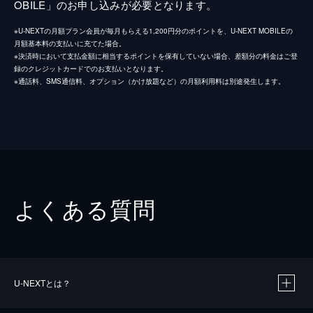
OBILE」のお申し込みが必要となります。
※U-NEXTの月額プラン会員が毎月もらえる1,200円分のポイントを、U-NEXT MOBILEの
月額基本料の支払いに充てた場合。
※決済時において支払金額に相当するポイントを保有していない場合、差額分の料金はご登
録のクレジットカードでのお支払いとなります。
※通話料、SMS通信料、オプション（かけ放題など）の月額利用料は別途発生します。
よくある質問
U-NEXTとは？