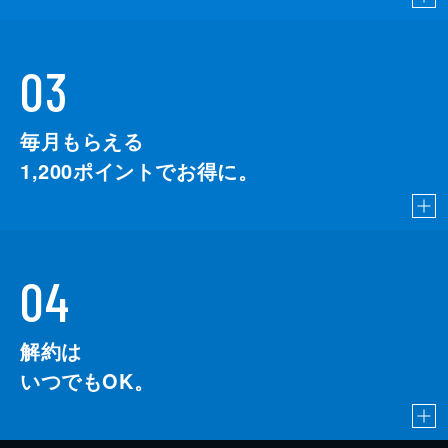
03
毎月もらえる
1,200
ポイントでお得に。
04
解約は
いつでもOK。