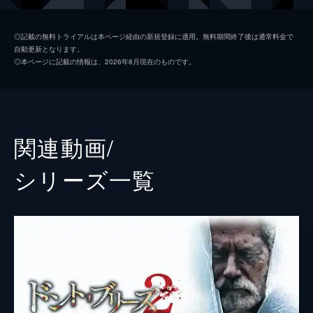
マニー
ダニエル・ゾヴァット
◎記載の無料トライアルは本ページ経由の新規登録に適用。無料期間終了後は通常料金で
自動更新となります。
盲目の老人
スティーヴン・ラング
◎本ページに記載の情報は、2026年8月現在のものです。
監督
フェデ・アルバレス
脚本
フェデ・アルバレス
ロド・サヤゲス
関連動画/
音楽
ロケ・バニョス
シリーズ⼀覧
製作
サム・ライミ
ロブ・タパート
フェデ・アルバレス