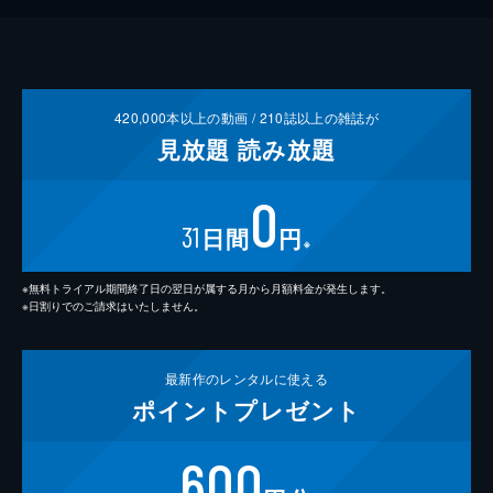
420,000
本以上の動画 /
210
誌以上の雑誌が
見放題
読み放題
0
31
日間
円
※
※無料トライアル期間終了日の翌日が属する月から月額料金が発生します。
※日割りでのご請求はいたしません。
最新作の
レンタルに使える
ポイント
プレゼント
600