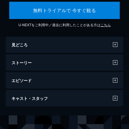
無料トライアルで 今すぐ観る
U-NEXTをご利用中／過去に利用したことがある方は
こちら
見どころ
ストーリー
エピソード
ドント・ブリーズ
キャスト・スタッフ
89分
出演
ロッキー
ジェーン・レヴィ
アレックス
ディラン・ミネット