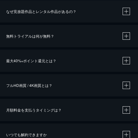
なぜ見放題作品とレンタル作品があるの？
無料トライアルは何が無料？
※
最大40%
ポイント還元とは？
※
※
作品によって必要なポイントが異なります。
フルHD画質 / 4K画質とは？
月額料金を支払うタイミングは？
※
40％ポイント還元の対象は、クレジットカード決済による作品の購入 / レンタルです。
※
iOSアプリのUコイン決済による作品の購入 / レンタルは、20％のポイント還元です。
※
還元の対象外となる決済方法や商品があります。くわしくは
こちら
をご確認ください。
いつでも解約できますか