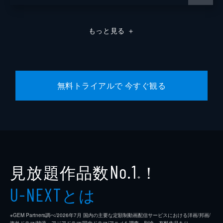
もっと見る
＋
無料トライアルで 今すぐ観る
見放題作品数
！
No.1
※
とは
U-NEXT
※GEM Partners調べ/2026年7⽉ 国内の主要な定額制動画配信サービスにおける洋画/邦画/
海外ドラマ/韓流・アジアドラマ/国内ドラマ/アニメを調査。別途、有料作品あり。