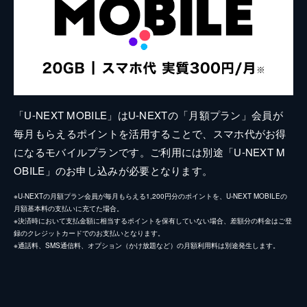
「U-NEXT MOBILE」はU-NEXTの「月額プラン」会員が
毎月もらえるポイントを活用することで、スマホ代がお得
になるモバイルプランです。ご利用には別途「U-NEXT M
OBILE」のお申し込みが必要となります。
※U-NEXTの月額プラン会員が毎月もらえる1,200円分のポイントを、U-NEXT MOBILEの
月額基本料の支払いに充てた場合。
※決済時において支払金額に相当するポイントを保有していない場合、差額分の料金はご登
録のクレジットカードでのお支払いとなります。
※通話料、SMS通信料、オプション（かけ放題など）の月額利用料は別途発生します。