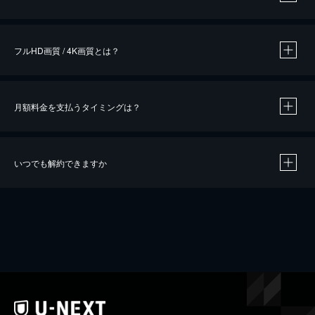
※
作品によって必要なポイントが異なります。
フルHD画質 / 4K画質とは？
月額料金を支払うタイミングは？
※
40％ポイント還元の対象は、クレジットカード決済による作品の購入 / レンタルです。
※
iOSアプリのUコイン決済による作品の購入 / レンタルは、20％のポイント還元です。
※
還元の対象外となる決済方法や商品があります。くわしくは
こちら
をご確認ください。
いつでも解約できますか
こちら