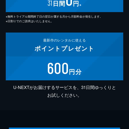
31
日間
円
※
※無料トライアル期間終了日の翌日が属する月から月額料金が発生します。
※日割りでのご請求はいたしません。
最新作の
レンタルに使える
ポイント
プレゼント
600
円分
U-NEXTがお届けするサービスを、31日間ゆっくりと
お試しください。