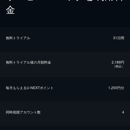
金
無料トライアル
31日間
無料トライアル後の⽉額料金
2,189円
（税込）
毎⽉もらえるU-NEXTポイント
1,200円分
同時視聴アカウント数
4