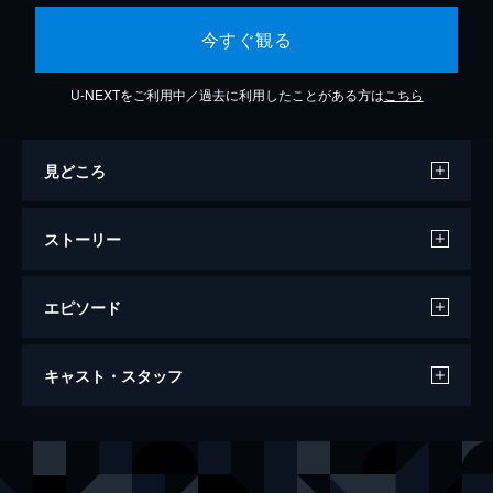
今すぐ観る
U-NEXTをご利用中／過去に利用したことがある方は
こちら
見どころ
ストーリー
エピソード
帰ってきた天装戦隊ゴセイジャー Last
キャスト・スタッフ
epic
44分
出演
千葉雄大
さとう里香