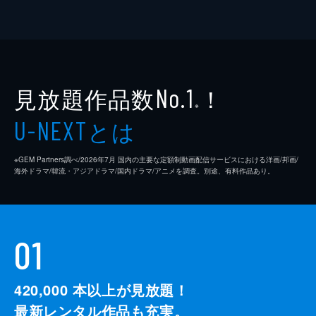
見放題作品数
！
No.1
※
とは
U-NEXT
※GEM Partners調べ/2026年7⽉ 国内の主要な定額制動画配信サービスにおける洋画/邦画/
海外ドラマ/韓流・アジアドラマ/国内ドラマ/アニメを調査。別途、有料作品あり。
01
420,000
本以上が見放題！
最新レンタル作品も充実。