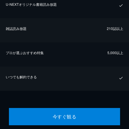
U-NEXTオリジナル書籍読み放題
雑誌読み放題
210誌以上
プロが選ぶおすすめ特集
5,000以上
いつでも解約できる
今すぐ観る