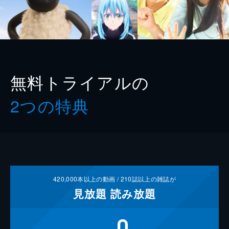
無料トライアルの
2つの特典
420,000
本以上の動画 /
210
誌以上の雑誌が
見放題
読み放題
0