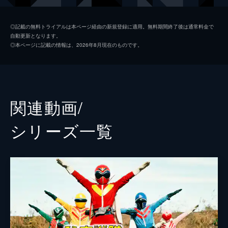
浜尾京介
◎記載の無料トライアルは本ページ経由の新規登録に適用。無料期間終了後は通常料金で
自動更新となります。
にわみきほ
◎本ページに記載の情報は、2026年8月現在のものです。
小野健斗
中村咲哉
山田ルイ53世
関連動画/
岩佐真悠子
シリーズ⼀覧
監督
長石多可男
脚本
波多野都
原作
八手三郎
音楽
三宅一徳