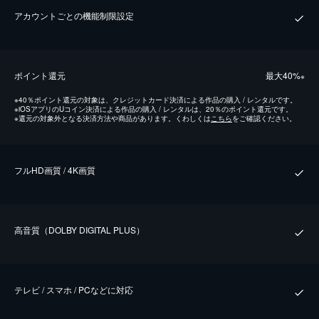
アカウントごとの機能制限設定
ポイント還元
最⼤40%
※
※
40％ポイント還元の対象は、クレジットカード決済による作品の購入 / レンタルです。
※
iOSアプリのUコイン決済による作品の購入 / レンタルは、20％のポイント還元です。
※
還元の対象外となる決済方法や商品があります。くわしくは
こちら
をご確認ください。
フルHD画質 / 4K画質
⾼⾳質（DOLBY DIGITAL PLUS）
テレビ / スマホ / PCなどに対応