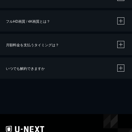
※
作品によって必要なポイントが異なります。
フルHD画質 / 4K画質とは？
月額料金を支払うタイミングは？
※
40％ポイント還元の対象は、クレジットカード決済による作品の購入 / レンタルです。
※
iOSアプリのUコイン決済による作品の購入 / レンタルは、20％のポイント還元です。
※
還元の対象外となる決済方法や商品があります。くわしくは
こちら
をご確認ください。
いつでも解約できますか
こちら