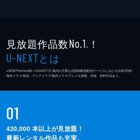
見放題作品数
！
No.1
※
とは
U-NEXT
※GEM Partners調べ/2026年7⽉ 国内の主要な定額制動画配信サービスにおける洋画/邦画/
海外ドラマ/韓流・アジアドラマ/国内ドラマ/アニメを調査。別途、有料作品あり。
01
420,000
本以上が見放題！
最新レンタル作品も充実。