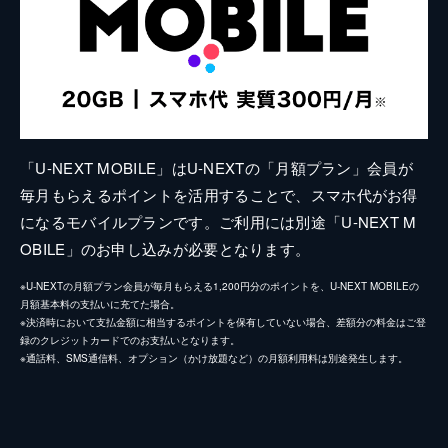
「U-NEXT MOBILE」はU-NEXTの「月額プラン」会員が
毎月もらえるポイントを活用することで、スマホ代がお得
になるモバイルプランです。ご利用には別途「U-NEXT M
OBILE」のお申し込みが必要となります。
※U-NEXTの月額プラン会員が毎月もらえる1,200円分のポイントを、U-NEXT MOBILEの
月額基本料の支払いに充てた場合。
※決済時において支払金額に相当するポイントを保有していない場合、差額分の料金はご登
録のクレジットカードでのお支払いとなります。
※通話料、SMS通信料、オプション（かけ放題など）の月額利用料は別途発生します。