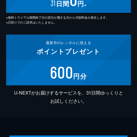
31
日間
円
※
※無料トライアル期間終了日の翌日が属する月から月額料金が発生します。
※日割りでのご請求はいたしません。
最新作の
レンタルに使える
ポイント
プレゼント
600
円分
U-NEXTがお届けするサービスを、31日間ゆっくりと
お試しください。