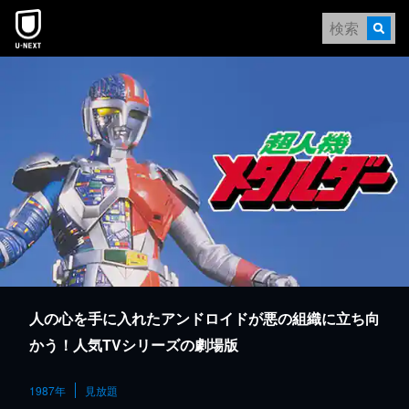
本文へスキップ
人の心を手に入れたアンドロイドが悪の組織に立ち向
かう！人気TVシリーズの劇場版
1987年
見放題