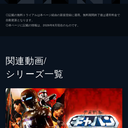
政宗一成
◎記載の無料トライアルは本ページ経由の新規登録に適用。無料期間終了後は通常料金で
自動更新となります。
ナレーター
政宗一成
◎本ページに記載の情報は、2026年8月現在のものです。
監督
冨田義治
脚本
高久進
原作
八手三郎
関連動画/
音楽
横山菁児
シリーズ⼀覧
製作
渡邊亮徳