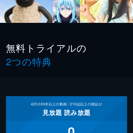
無料トライアルの
2つの特典
420,000
本以上の動画 /
210
誌以上の雑誌が
見放題
読み放題
0