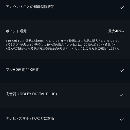
アカウントごとの機能制限設定
ポイント還元
最⼤40%
※
※
40％ポイント還元の対象は、クレジットカード決済による作品の購入 / レンタルです。
※
iOSアプリのUコイン決済による作品の購入 / レンタルは、20％のポイント還元です。
※
還元の対象外となる決済方法や商品があります。くわしくは
こちら
をご確認ください。
フルHD画質 / 4K画質
⾼⾳質（DOLBY DIGITAL PLUS）
テレビ / スマホ / PCなどに対応