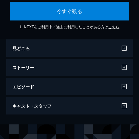
今すぐ観る
U-NEXTをご利用中／過去に利用したことがある方は
こちら
見どころ
ストーリー
エピソード
超人機メタルダー
キャスト・スタッフ
20分
出演
剣流星／メタルダー／古賀竜夫（海軍少尉）
妹尾洸
仰木舞
青田浩子