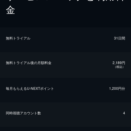
金
無料トライアル
31日間
無料トライアル後の⽉額料金
2,189円
（税込）
毎⽉もらえるU-NEXTポイント
1,200円分
同時視聴アカウント数
4