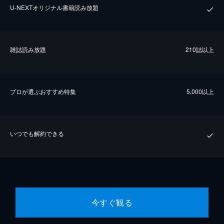
U-NEXTオリジナル書籍読み放題
雑誌読み放題
210誌以上
プロが選ぶおすすめ特集
5,000以上
いつでも解約できる
今すぐ観る