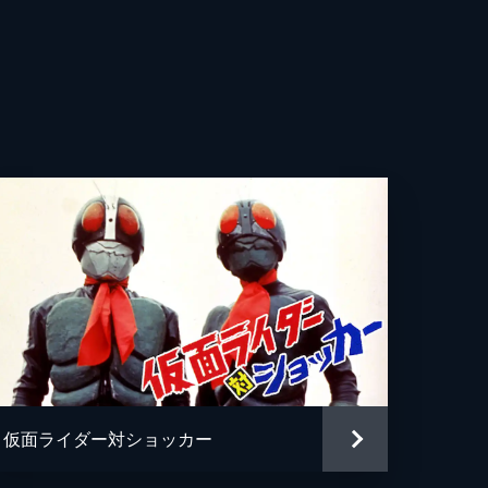
鉄也
艶
一郎
昭
美子
也
司
仮面ライダー対ショッカー
彦