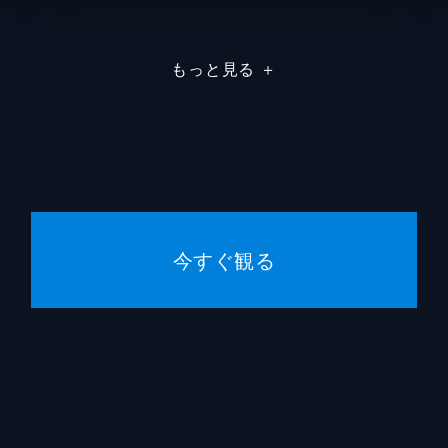
藤栄智
もっと見る
＋
近藤克
杉本浩
遠藤美
Ｖ３
宮内洋
今すぐ観る
山田稔
江連卓
石森章
菊池俊