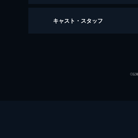
キャスト・スタッフ
仮面ライダースーパー1
46分
出演
◎記