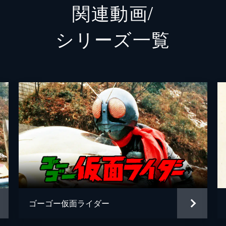
関連動画/
大虎龍太郎／クレイジータイガー
中屋敷
シリーズ⼀覧
熊嵐大五郎／ストロングベア
不知火
象丸一心斎／ゾゾンガー
宍戸久
小塚政夫
佐藤輝
草波ハルミ
田中由
草波良
早川勝
弁慶
西山健
帝王テラーマクロ
汐路章
ゴーゴー仮面ライダー
メガール将軍
三木敏