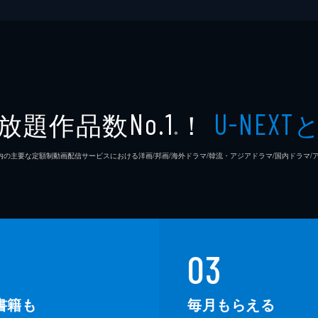
放題作品数
！
No.1
U-NEXT
※
26年7⽉ 国内の主要な定額制動画配信サービスにおける洋画/邦画/海外ドラマ/韓流・アジアドラマ/国内ドラ
03
書籍も
毎月もらえる