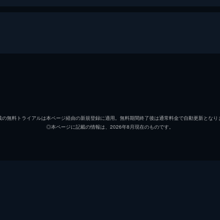
沖一也／仮面ライダースーパー１
高杉俊
玄海老師
幸田宗
載の無料トライアルは本ページ経由の新規登録に適用。無料期間終了後は通常料金で自動更新となり
◎本ページに記載の情報は、2026年8月現在のものです。
谷源次郎
塚本信
香坂健太郎
加地健
鷹爪火見子／サタンホーク
マキ上
蛇塚蛭夫／ヘビンダー
大西徹