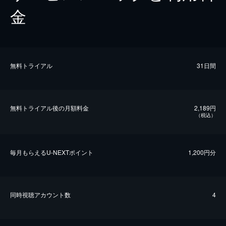
金
無料トライアル
31日間
無料トライアル後の⽉額料金
2,189円
（税込）
毎⽉もらえるU-NEXTポイント
1,200円分
同時視聴アカウント数
4