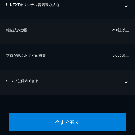
U-NEXTオリジナル書籍読み放題
雑誌読み放題
210誌以上
プロが選ぶおすすめ特集
5,000以上
いつでも解約できる
今すぐ観る