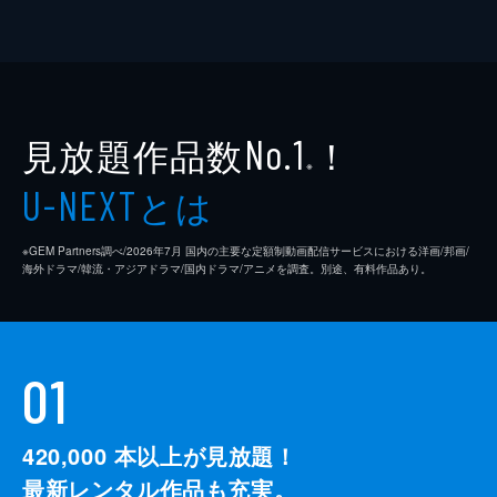
見放題作品数
！
No.1
※
とは
U-NEXT
※GEM Partners調べ/2026年7⽉ 国内の主要な定額制動画配信サービスにおける洋画/邦画/
海外ドラマ/韓流・アジアドラマ/国内ドラマ/アニメを調査。別途、有料作品あり。
01
420,000
本以上が見放題！
最新レンタル作品も充実。