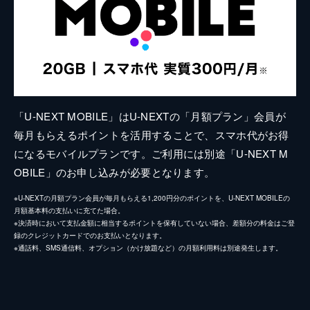
「U-NEXT MOBILE」はU-NEXTの「月額プラン」会員が
毎月もらえるポイントを活用することで、スマホ代がお得
になるモバイルプランです。ご利用には別途「U-NEXT M
OBILE」のお申し込みが必要となります。
※U-NEXTの月額プラン会員が毎月もらえる1,200円分のポイントを、U-NEXT MOBILEの
月額基本料の支払いに充てた場合。
※決済時において支払金額に相当するポイントを保有していない場合、差額分の料金はご登
録のクレジットカードでのお支払いとなります。
※通話料、SMS通信料、オプション（かけ放題など）の月額利用料は別途発生します。