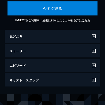
今すぐ観る
U-NEXTをご利用中／過去に利用したことがある方は
こちら
見どころ
ストーリー
エピソード
五人ライダー対キングダーク
キャスト・スタッフ
29分
出演
神敬介／仮面ライダーＸ
速水亮
立花藤兵衛
小林昭二