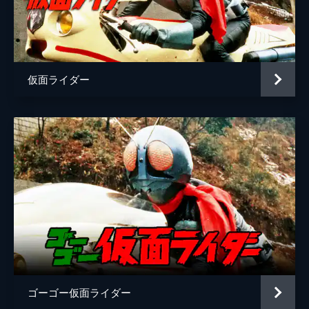
脚本
伊上勝
原作
石森章太郎
音楽
菊池俊輔
仮面ライダー
ゴーゴー仮面ライダー