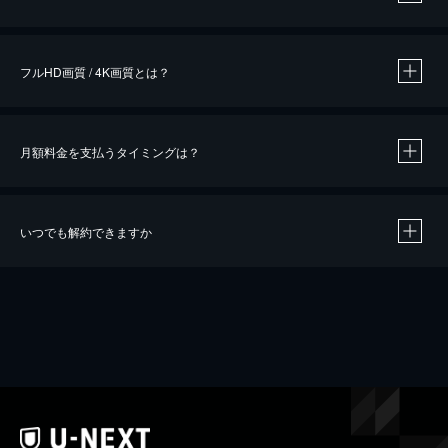
※
作品によって必要なポイントが異なります。
フルHD画質 / 4K画質とは？
月額料金を支払うタイミングは？
※
40％ポイント還元の対象は、クレジットカード決済による作品の購入 / レンタルです。
※
iOSアプリのUコイン決済による作品の購入 / レンタルは、20％のポイント還元です。
※
還元の対象外となる決済方法や商品があります。くわしくは
こちら
をご確認ください。
いつでも解約できますか
こちら