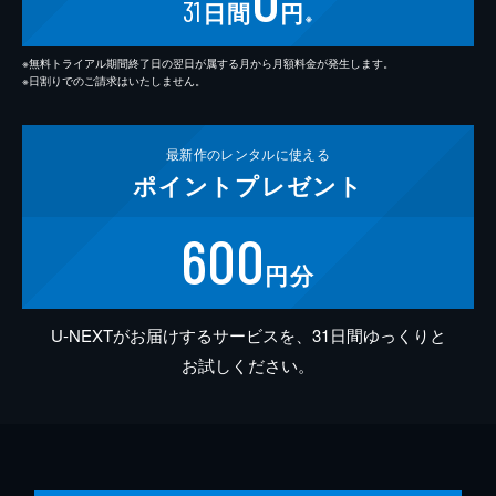
31
日間
円
※
※無料トライアル期間終了日の翌日が属する月から月額料金が発生します。
※日割りでのご請求はいたしません。
最新作の
レンタルに使える
ポイント
プレゼント
600
円分
U-NEXTがお届けするサービスを、31日間ゆっくりと
お試しください。