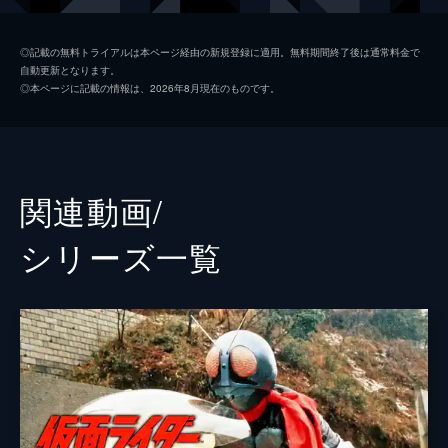
早田みゆき
◎記載の無料トライアルは本ページ経由の新規登録に適用。無料期間終了後は通常料金で
自動更新となります。
小坂チサコ
◎本ページに記載の情報は、2026年8月現在のものです。
小塙謙士
水の江じゅん
富士野幸夫
関連動画/
新草恵子
シリーズ⼀覧
小松陽太郎
山田芳一
森裕介
和田久夫
監督
折田至