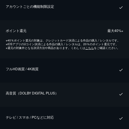
アカウントごとの機能制限設定
ポイント還元
最⼤40%
※
※
40％ポイント還元の対象は、クレジットカード決済による作品の購入 / レンタルです。
※
iOSアプリのUコイン決済による作品の購入 / レンタルは、20％のポイント還元です。
※
還元の対象外となる決済方法や商品があります。くわしくは
こちら
をご確認ください。
フルHD画質 / 4K画質
⾼⾳質（DOLBY DIGITAL PLUS）
テレビ / スマホ / PCなどに対応