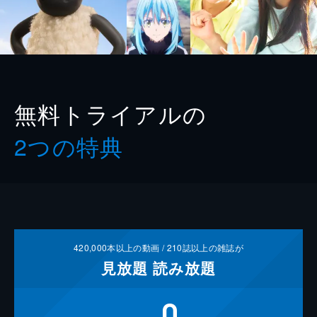
無料トライアルの
2つの特典
420,000
本以上の動画 /
210
誌以上の雑誌が
見放題
読み放題
0