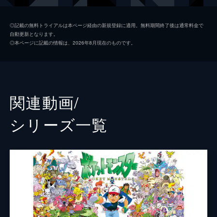
デント
宮野真守
◎記載の無料トライアルは本ページ経由の新規登録に適用。無料期間終了後は通常料金で
自動更新となります。
アイリス
悠木碧
◎本ページに記載の情報は、2026年8月現在のものです。
キバゴ
津田美波
ムサシ
林原めぐみ
コジロウ
三木眞一郎
関連動画/
ニャース
犬山イヌコ
シリーズ⼀覧
王様
内海賢二
ドレッド少年
たかはし智秋
カジン
最上嗣生
マヌーク
古島清孝
ヤジン
紗ゆり