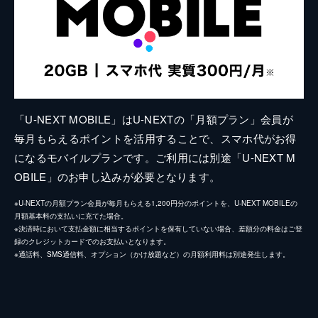
「U-NEXT MOBILE」はU-NEXTの「月額プラン」会員が
毎月もらえるポイントを活用することで、スマホ代がお得
になるモバイルプランです。ご利用には別途「U-NEXT M
OBILE」のお申し込みが必要となります。
※U-NEXTの月額プラン会員が毎月もらえる1,200円分のポイントを、U-NEXT MOBILEの
月額基本料の支払いに充てた場合。
※決済時において支払金額に相当するポイントを保有していない場合、差額分の料金はご登
録のクレジットカードでのお支払いとなります。
※通話料、SMS通信料、オプション（かけ放題など）の月額利用料は別途発生します。