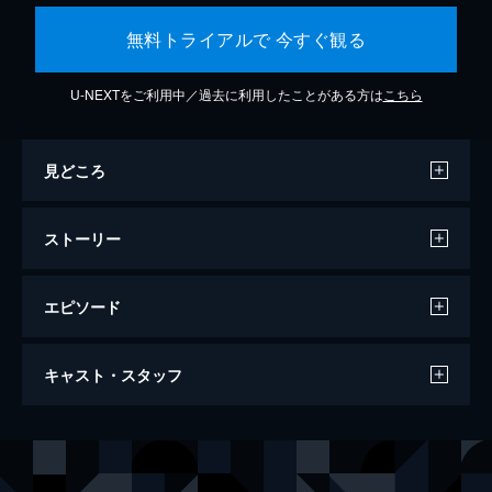
無料トライアルで 今すぐ観る
U-NEXTをご利用中／過去に利用したことがある方は
こちら
見どころ
ストーリー
エピソード
ビクティニと白き英雄 レシラム
キャスト・スタッフ
96分
声の出演
サトシ
松本梨香
ピカチュウ
大谷育江