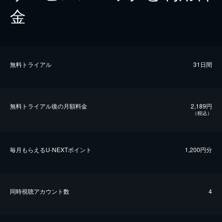
金
無料トライアル
31日間
無料トライアル後の⽉額料金
2,189円
（税込）
毎⽉もらえるU-NEXTポイント
1,200円分
同時視聴アカウント数
4