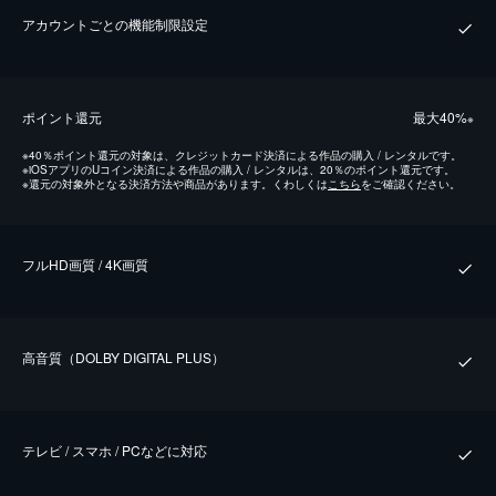
アカウントごとの機能制限設定
ポイント還元
最⼤40%
※
※
40％ポイント還元の対象は、クレジットカード決済による作品の購入 / レンタルです。
※
iOSアプリのUコイン決済による作品の購入 / レンタルは、20％のポイント還元です。
※
還元の対象外となる決済方法や商品があります。くわしくは
こちら
をご確認ください。
フルHD画質 / 4K画質
⾼⾳質（DOLBY DIGITAL PLUS）
テレビ / スマホ / PCなどに対応