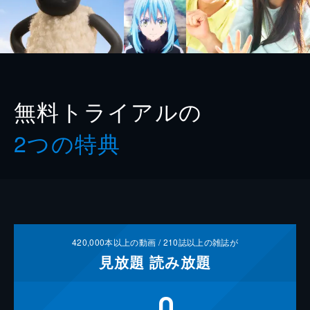
無料トライアルの
2つの特典
420,000
本以上の動画 /
210
誌以上の雑誌が
見放題
読み放題
0