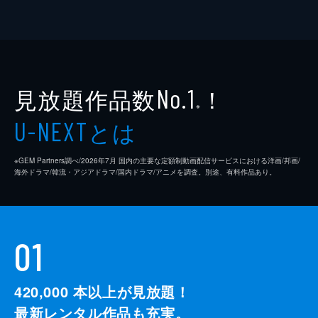
見放題作品数
！
No.1
※
とは
U-NEXT
※GEM Partners調べ/2026年7⽉ 国内の主要な定額制動画配信サービスにおける洋画/邦画/
海外ドラマ/韓流・アジアドラマ/国内ドラマ/アニメを調査。別途、有料作品あり。
01
420,000
本以上が見放題！
最新レンタル作品も充実。