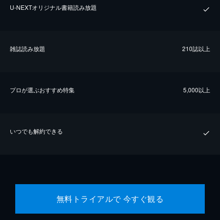
U-NEXTオリジナル書籍読み放題
雑誌読み放題
210誌以上
プロが選ぶおすすめ特集
5,000以上
いつでも解約できる
無料トライアルで 今すぐ観る