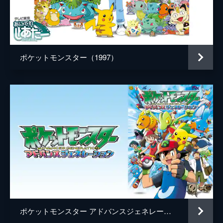
ドヌーク
佐藤健輔
リーク
福圓美里
ポカブ
水田わさび
ポケットモンスター（1997）
エモンガ
かないみか
ヤナップ
藤村知可
ズルッグ
渡辺明乃
ランクルス
西村ちなみ
ヨーテリー
寿美菜子
モグリュー
高垣彩陽
チラーミィ
戸松遥
チョロネコ
豊崎愛生
ポケットモンスター アドバンスジェネレーション
シキジカ
早志勇紀