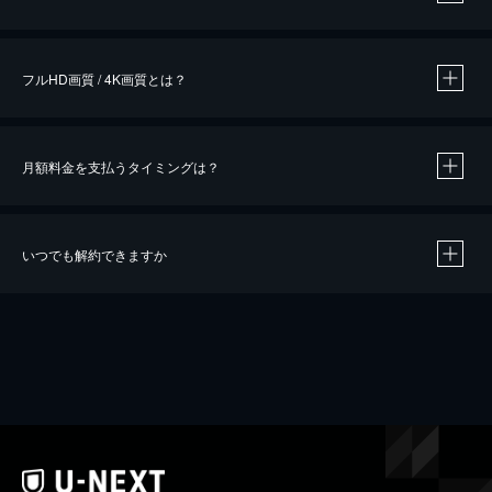
※
作品によって必要なポイントが異なります。
フルHD画質 / 4K画質とは？
月額料金を支払うタイミングは？
※
40％ポイント還元の対象は、クレジットカード決済による作品の購入 / レンタルです。
※
iOSアプリのUコイン決済による作品の購入 / レンタルは、20％のポイント還元です。
※
還元の対象外となる決済方法や商品があります。くわしくは
こちら
をご確認ください。
いつでも解約できますか
こちら