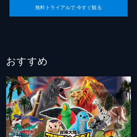
無料トライアルで 今すぐ観る
アニメーション制作
XEBEC
Production I.G
製作
亀井修
鶴宏明
富山幹太郎
おすすめ
芳原世幸
田村明彦
佐々木信幸
八木正男