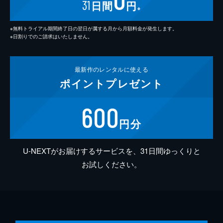
31
日間
円
※
※無料トライアル期間終了日の翌日が属する月から月額料金が発生します。
※日割りでのご請求はいたしません。
最新作の
レンタルに使える
ポイント
プレゼント
600
円分
U-NEXTがお届けするサービスを、31日間ゆっくりと
お試しください。