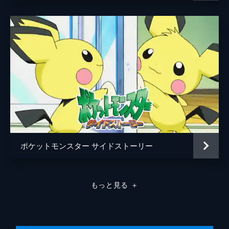
ゼクロム
高橋英樹
レシラム
谷原章介
カリータ
石原さとみ
ドレッド
つるの剛士
モーモント
山寺宏一
ビクティニ
水樹奈々
オード
中川翔子
ジャンタ
大地真央
ポケットモンスター サイドストーリー
ナレーション
石塚運昇
監督
湯山邦彦
もっと見る
＋
脚本
園田英樹
音楽
宮崎慎二