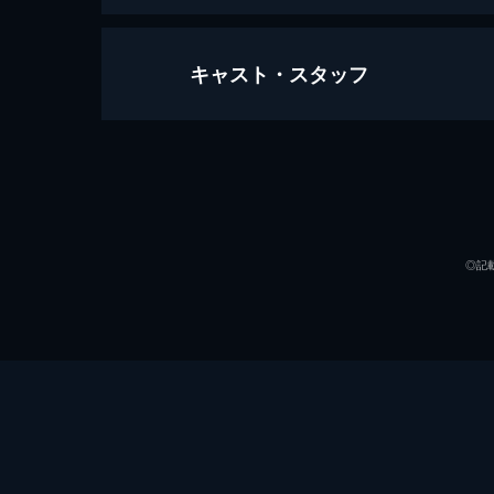
キャスト・スタッフ
アナザー・カントリー
90分
出演
◎記