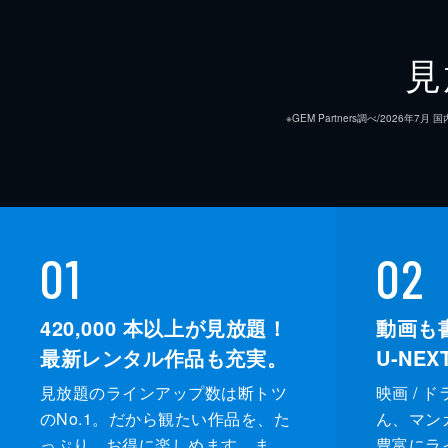
見
※GEM Partners調べ/20
01
02
420,000
本以上が見放題！
動画も
最新レンタル作品も充実。
U-NE
見放題のラインアップ数は断トツ
映画 / 
のNo.1。だから観たい作品を、た
ん、マンガ 
っぷり、お得に楽しめます。ま
豊富にラ