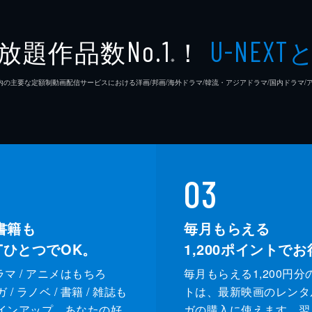
放題作品数
！
No.1
U-NEXT
※
26年7⽉ 国内の主要な定額制動画配信サービスにおける洋画/邦画/海外ドラマ/韓流・アジアドラマ/国内ドラ
03
書籍も
毎月もらえる
XTひとつでOK。
1,200
ポイントでお
ドラマ / アニメはもちろ
毎月もらえる1,200円分
/ ラノベ / 書籍 / 雑誌も
トは、最新映画のレンタ
インアップ。あなたの好
ガの購入に使えます。翌