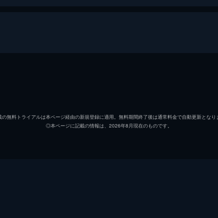
ルパート・エヴェレット
コリン・ファース
載の無料トライアルは本ページ経由の新規登録に適用。無料期間終了後は通常料金で自動更新となり
◎本ページに記載の情報は、2026年8月現在のものです。
マイケル・ジェン
ロバート・アディ
トリスタン・オリヴァー
ベッツィ・ブラントリー