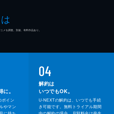
とは
マ/アニメを調査。別途、有料作品あり。
04
解約は
得に。
いつでもOK。
のポイン
U-NEXTの解約は、いつでも手続
ルやマン
き可能です。無料トライアル期間
月に持ち
中の解約の場合、月額料金は発生