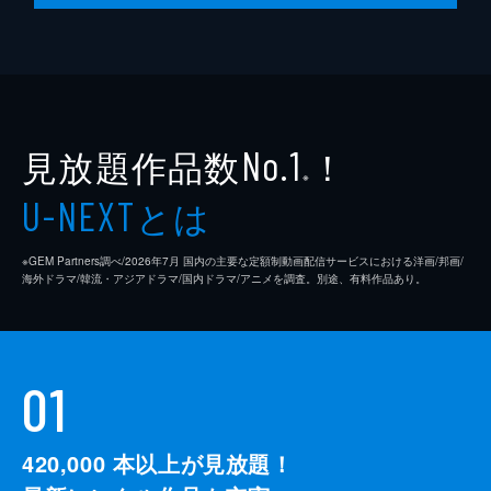
見放題作品数
！
No.1
※
とは
U-NEXT
※GEM Partners調べ/2026年7⽉ 国内の主要な定額制動画配信サービスにおける洋画/邦画/
海外ドラマ/韓流・アジアドラマ/国内ドラマ/アニメを調査。別途、有料作品あり。
01
420,000
本以上が見放題！