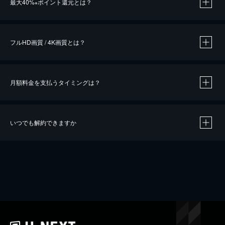
最大40%
ポイント還元とは？
※
※
作品によって必要なポイントが異なります。
フルHD画質 / 4K画質とは？
月額料金を支払うタイミングは？
※
40％ポイント還元の対象は、クレジットカード決済による作品の購入 / レンタルです。
※
iOSアプリのUコイン決済による作品の購入 / レンタルは、20％のポイント還元です。
※
還元の対象外となる決済方法や商品があります。くわしくは
こちら
をご確認ください。
いつでも解約できますか
こちら