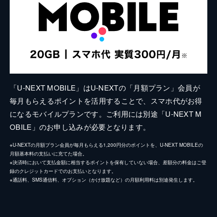
「U-NEXT MOBILE」はU-NEXTの「月額プラン」会員が
毎月もらえるポイントを活用することで、スマホ代がお得
になるモバイルプランです。ご利用には別途「U-NEXT M
OBILE」のお申し込みが必要となります。
※U-NEXTの月額プラン会員が毎月もらえる1,200円分のポイントを、U-NEXT MOBILEの
月額基本料の支払いに充てた場合。
※決済時において支払金額に相当するポイントを保有していない場合、差額分の料金はご登
録のクレジットカードでのお支払いとなります。
※通話料、SMS通信料、オプション（かけ放題など）の月額利用料は別途発生します。