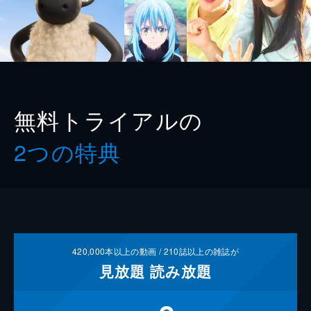
無料トライアルの
2つの特典
420,000
本以上の動画 /
210
誌以上の雑誌が
見放題
読み放題