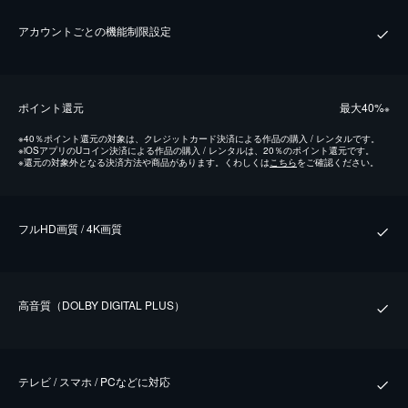
アカウントごとの機能制限設定
ポイント還元
最⼤40%
※
※
40％ポイント還元の対象は、クレジットカード決済による作品の購入 / レンタルです。
※
iOSアプリのUコイン決済による作品の購入 / レンタルは、20％のポイント還元です。
※
還元の対象外となる決済方法や商品があります。くわしくは
こちら
をご確認ください。
フルHD画質 / 4K画質
⾼⾳質（DOLBY DIGITAL PLUS）
テレビ / スマホ / PCなどに対応