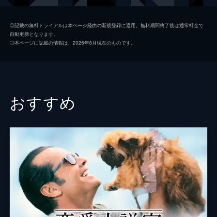
レスリー・ハンター
アリー・シーディ
◎記載の無料トライアルは本ページ経由の新規登録に適用。無料期間終了後は通常料金で
自動更新となります。
ジュールス
デミ・ムーア
◎本ページに記載の情報は、2026年8月現在のものです。
ケヴィン・ドレンツ
アンドリュー・マッカーシー
アレック・ニューバリー
ジャド・ネルソン
ウェンディ・ビーミッシュ
メア・ウィニンガム
おすすめ
ビーミッシュ
マーティン・バルサム
ホウイー・クランツ
ジョン・カトラー
ビーミッシュ夫人
ジョイス・ヴァン・パタン
デイル・バイバーマン
アンディ・マクダウェル
ウォーリー
ブレイク・クラーク
ロン・デラサンドロ
マシュー・ローレンス