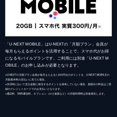
「U-NEXT MOBILE」はU-NEXTの「月額プラン」会員が
毎月もらえるポイントを活用することで、スマホ代がお得
になるモバイルプランです。ご利用には別途「U-NEXT M
OBILE」のお申し込みが必要となります。
※U-NEXTの月額プラン会員が毎月もらえる1,200円分のポイントを、U-NEXT MOBILEの
月額基本料の支払いに充てた場合。
※決済時において支払金額に相当するポイントを保有していない場合、差額分の料金はご登
録のクレジットカードでのお支払いとなります。
※通話料、SMS通信料、オプション（かけ放題など）の月額利用料は別途発生します。