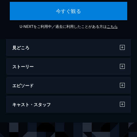
今すぐ観る
U-NEXTをご利用中／過去に利用したことがある方は
こちら
見どころ
ストーリー
エピソード
ゾンビ ダリオ・アルジェント監修版
キャスト・スタッフ
119分
出演
スティーヴン
デヴィッド・エムゲ
ピーター
ケン・フォリー