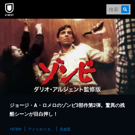
本文へスキップ
ジョージ・A・ロメロのゾンビ3部作第2弾。驚異の残
酷シーンが目白押し！
1978年
アメリカ/イタ...
見放題