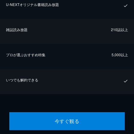
U-NEXTオリジナル書籍読み放題
雑誌読み放題
210誌以上
プロが選ぶおすすめ特集
5,000以上
いつでも解約できる
今すぐ観る