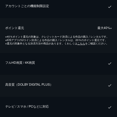
アカウントごとの機能制限設定
ポイント還元
最⼤40%
※
※
40％ポイント還元の対象は、クレジットカード決済による作品の購入 / レンタルです。
※
iOSアプリのUコイン決済による作品の購入 / レンタルは、20％のポイント還元です。
※
還元の対象外となる決済方法や商品があります。くわしくは
こちら
をご確認ください。
フルHD画質 / 4K画質
⾼⾳質（DOLBY DIGITAL PLUS）
テレビ / スマホ / PCなどに対応