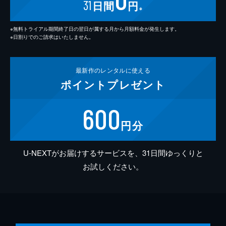
31
日間
円
※
※無料トライアル期間終了日の翌日が属する月から月額料金が発生します。
※日割りでのご請求はいたしません。
最新作の
レンタルに使える
ポイント
プレゼント
600
円分
U-NEXTがお届けするサービスを、31日間ゆっくりと
お試しください。