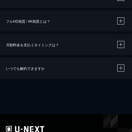
※
作品によって必要なポイントが異なります。
フルHD画質 / 4K画質とは？
月額料金を支払うタイミングは？
※
40％ポイント還元の対象は、クレジットカード決済による作品の購入 / レンタルです。
※
iOSアプリのUコイン決済による作品の購入 / レンタルは、20％のポイント還元です。
※
還元の対象外となる決済方法や商品があります。くわしくは
こちら
をご確認ください。
いつでも解約できますか
こちら