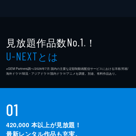
見放題作品数
！
No.1
※
とは
U-NEXT
※GEM Partners調べ/2026年7⽉ 国内の主要な定額制動画配信サービスにおける洋画/邦画/
海外ドラマ/韓流・アジアドラマ/国内ドラマ/アニメを調査。別途、有料作品あり。
01
420,000
本以上が見放題！
最新レンタル作品も充実。