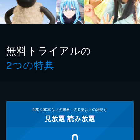
無料トライアルの
2つの特典
420,000
本以上の動画 /
210
誌以上の雑誌が
見放題
読み放題
0