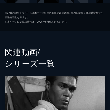
ロジャー
スコット・Ｈ・ライニガー
◎記載の無料トライアルは本ページ経由の新規登録に適用。無料期間終了後は通常料金で
自動更新となります。
フランシーン（フラニー）
ゲイラン・ロス
◎本ページに記載の情報は、2026年8月現在のものです。
トム・サヴィーニ
フォスター博士
デヴィッド・クロフォード
デヴィッド・アーリー
関連動画/
リチャード・フランス
シリーズ⼀覧
ハワード・スミス
ダニエル・ディートリヒ
フレッド・ベイカー
ジェームズ・Ａ・バフィコ
ロッド・スタウファー