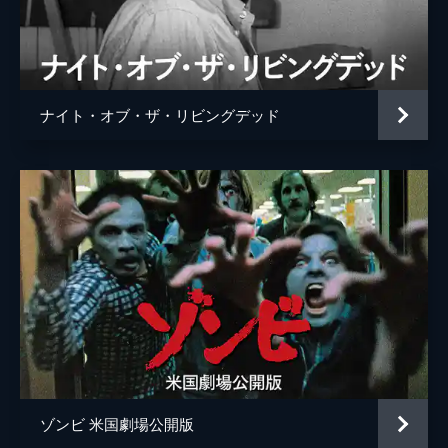
監督
ジョージ・Ａ・ロメロ
脚本
ジョージ・Ａ・ロメロ
音楽
ゴブリン
ナイト・オブ・ザ・リビングデッド
ダリオ・アルジェント
製作
クラウディオ・アルジェント
アルフレッド・クオモ
リチャード・Ｐ・ルビンスタイン
ゾンビ 米国劇場公開版