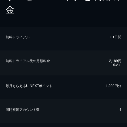
金
無料トライアル
31日間
無料トライアル後の⽉額料金
2,189円
（税込）
毎⽉もらえるU-NEXTポイント
1,200円分
同時視聴アカウント数
4