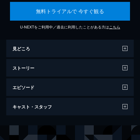
無料トライアルで 今すぐ観る
U-NEXTをご利用中／過去に利用したことがある方は
こちら
見どころ
ストーリー
エピソード
この世界の片隅に
キャスト・スタッフ
129分
声の出演
北條（浦野）すず
のん
北條周作
細谷佳正