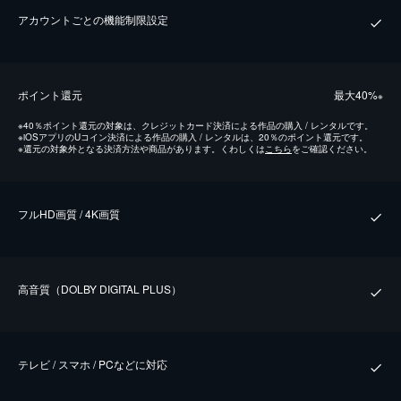
アカウントごとの機能制限設定
ポイント還元
最⼤40%
※
※
40％ポイント還元の対象は、クレジットカード決済による作品の購入 / レンタルです。
※
iOSアプリのUコイン決済による作品の購入 / レンタルは、20％のポイント還元です。
※
還元の対象外となる決済方法や商品があります。くわしくは
こちら
をご確認ください。
フルHD画質 / 4K画質
⾼⾳質（DOLBY DIGITAL PLUS）
テレビ / スマホ / PCなどに対応