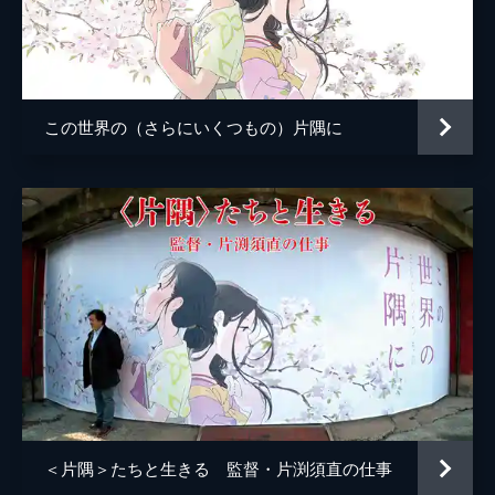
小林の伯母
塩田朋子
知多さん
瀬田ひろ美
刈谷さん
たちばなことね
この世界の（さらにいくつもの）片隅に
堂本さん
世弥きくよ
澁谷天外
浦野要一
大森夏向
マリナ
目黒未奈
千鶴子
池田優音
ばけもん
三宅健太
憲兵
栩野幸知
監督
片渕須直
＜片隅＞たちと生きる 監督・片渕須直の仕事
脚本
片渕須直