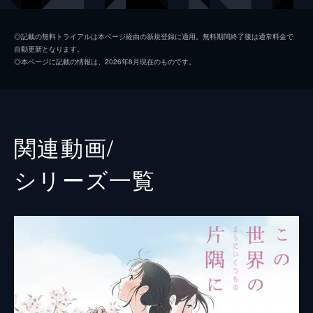
黒村晴美
稲葉菜月
◎記載の無料トライアルは本ページ経由の新規登録に適用。無料期間終了後は通常料金で
自動更新となります。
黒村径子
尾身美詞
◎本ページに記載の情報は、2026年8月現在のものです。
水原哲
小野大輔
浦野すみ
潘めぐみ
白木リン
岩井七世
関連動画/
北條円太郎
牛山茂
シリーズ⼀覧
北條サン
新谷真弓
浦野十郎
小山剛志
浦野キセノ
津田真澄
森田イト
京田尚子
小林の伯父
佐々木望