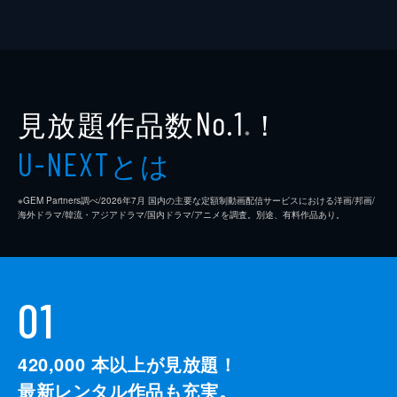
見放題作品数
！
No.1
※
とは
U-NEXT
※GEM Partners調べ/2026年7⽉ 国内の主要な定額制動画配信サービスにおける洋画/邦画/
海外ドラマ/韓流・アジアドラマ/国内ドラマ/アニメを調査。別途、有料作品あり。
01
420,000
本以上が見放題！
最新レンタル作品も充実。