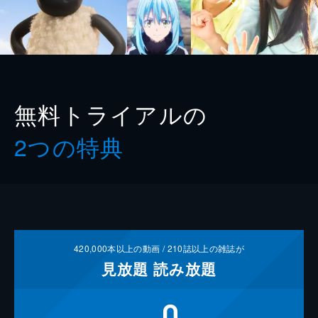
無料トライアルの
2つの特典
420,000
本以上の動画 /
210
誌以上の雑誌が
見放題
読み放題
0