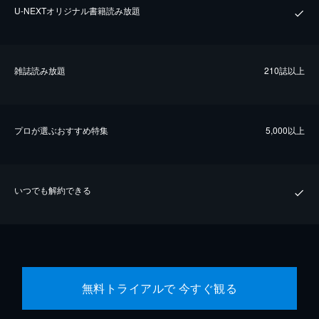
U-NEXTオリジナル書籍読み放題
雑誌読み放題
210誌以上
プロが選ぶおすすめ特集
5,000以上
いつでも解約できる
無料トライアルで 今すぐ観る