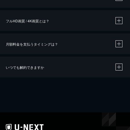
※
作品によって必要なポイントが異なります。
フルHD画質 / 4K画質とは？
月額料金を支払うタイミングは？
※
40％ポイント還元の対象は、クレジットカード決済による作品の購入 / レンタルです。
※
iOSアプリのUコイン決済による作品の購入 / レンタルは、20％のポイント還元です。
※
還元の対象外となる決済方法や商品があります。くわしくは
こちら
をご確認ください。
いつでも解約できますか
こちら