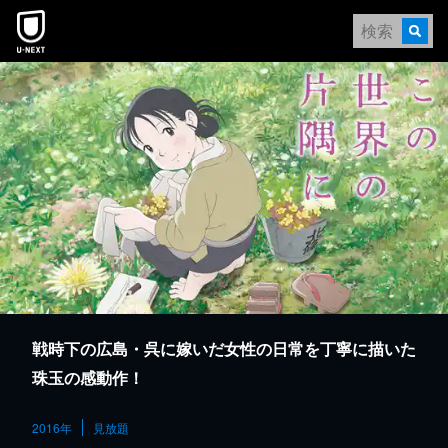
本文へスキップ
戦時下の広島・呉に嫁いだ女性の日常を丁寧に描いた
珠玉の感動作！
2016年
見放題