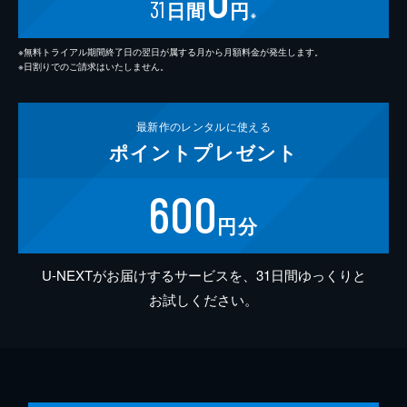
31
日間
円
※
※無料トライアル期間終了日の翌日が属する月から月額料金が発生します。
※日割りでのご請求はいたしません。
最新作の
レンタルに使える
ポイント
プレゼント
600
円分
U-NEXTがお届けするサービスを、31日間ゆっくりと
お試しください。