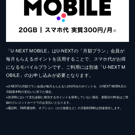
「U-NEXT MOBILE」はU-NEXTの「月額プラン」会員が
毎月もらえるポイントを活用することで、スマホ代がお得
になるモバイルプランです。ご利用には別途「U-NEXT M
OBILE」のお申し込みが必要となります。
※U-NEXTの月額プラン会員が毎月もらえる1,200円分のポイントを、U-NEXT MOBILEの
月額基本料の支払いに充てた場合。
※決済時において支払金額に相当するポイントを保有していない場合、差額分の料金はご登
録のクレジットカードでのお支払いとなります。
※通話料、SMS通信料、オプション（かけ放題など）の月額利用料は別途発生します。