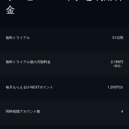
金
無料トライアル
31日間
無料トライアル後の⽉額料金
2,189円
（税込）
毎⽉もらえるU-NEXTポイント
1,200円分
同時視聴アカウント数
4