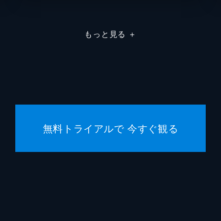
刈谷さん
たちば
もっと見る
＋
堂本さん
世弥き
澁谷天
浦野要一
大森夏
マリナ
目黒未
無料トライアルで 今すぐ観る
千鶴子
池田優
ばけもん
三宅健
憲兵
栩野幸
片渕須