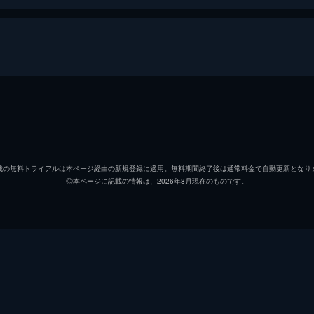
北條（浦野）すず
のん
北條周作
細谷佳
載の無料トライアルは本ページ経由の新規登録に適用。無料期間終了後は通常料金で自動更新となり
◎本ページに記載の情報は、2026年8月現在のものです。
黒村晴美
稲葉菜
黒村径子
尾身美
水原哲
小野大
浦野すみ
潘めぐ