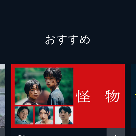
片渕須
こうの
おすすめ
コトリ
MAPP