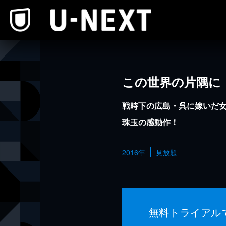
本文へスキップ
この世界の片隅に
戦時下の広島・呉に嫁いだ
珠玉の感動作！
2016年
見放題
無料トライアル