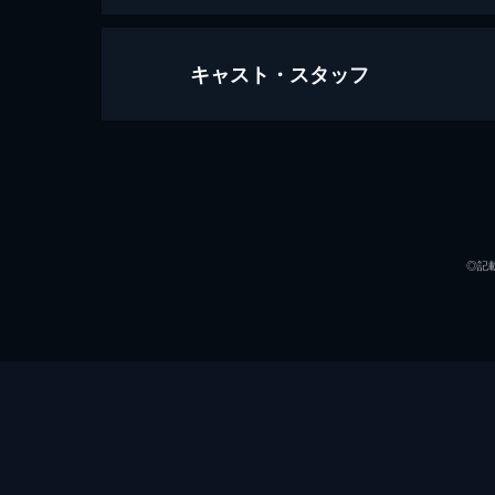
キャスト・スタッフ
この世界の片隅に
129分
声の出演
◎記