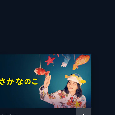
直
史代
ンゴ
A