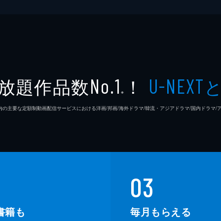
放題作品数
！
No.1
U-NEXT
※
26年7⽉ 国内の主要な定額制動画配信サービスにおける洋画/邦画/海外ドラマ/韓流・アジアドラマ/国内ドラ
03
書籍も
毎月もらえる