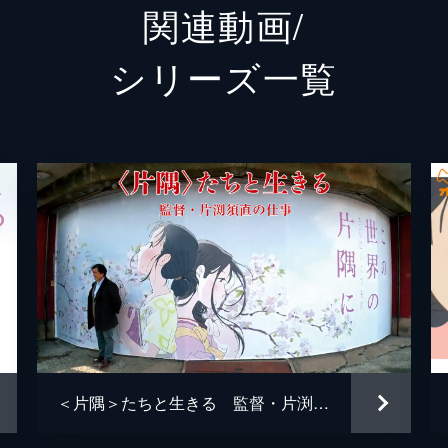
関連動画/
白木リン
岩井七
シリーズ⼀覧
北條円太郎
牛山茂
北條サン
新谷真
浦野十郎
小山剛
浦野キセノ
津田真
森田イト
京田尚
小林の伯父
佐々木
小林の伯母
塩田朋
＜片隅＞たちと生きる 監督・片渕須直の仕事
知多さん
瀬田ひ