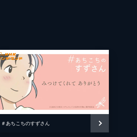
世
弓
志
澄
子
望
子
＃あちこちのすずさん
ろ美