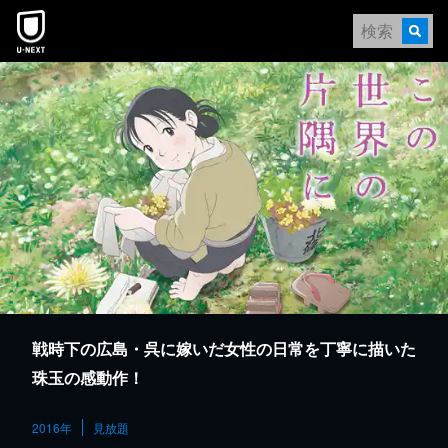
本文へスキップ
戦時下の広島・呉に嫁いだ女性の日常を丁寧に描いた
珠玉の感動作！
2016年
見放題