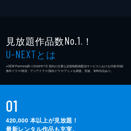
見放題作品数
！
No.1
※
とは
U-NEXT
※GEM Partners調べ/2026年7⽉ 国内の主要な定額制動画配信サービスにおける洋画/邦画/
海外ドラマ/韓流・アジアドラマ/国内ドラマ/アニメを調査。別途、有料作品あり。
01
420,000
本以上が見放題！
最新レンタル作品も充実。