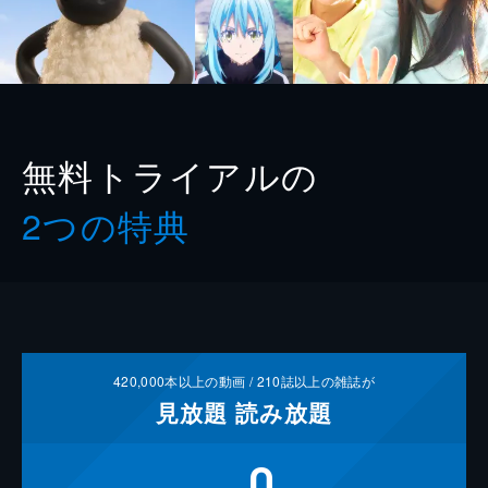
無料トライアルの
2つの特典
420,000
本以上の動画 /
210
誌以上の雑誌が
見放題
読み放題
0