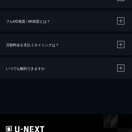
※
作品によって必要なポイントが異なります。
フルHD画質 / 4K画質とは？
月額料金を支払うタイミングは？
※
40％ポイント還元の対象は、クレジットカード決済による作品の購入 / レンタルです。
※
iOSアプリのUコイン決済による作品の購入 / レンタルは、20％のポイント還元です。
※
還元の対象外となる決済方法や商品があります。くわしくは
こちら
をご確認ください。
いつでも解約できますか
こちら