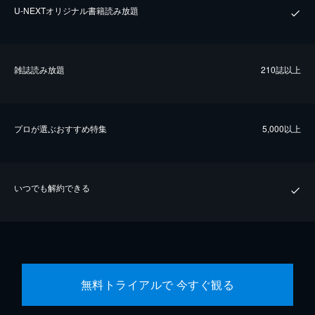
U-NEXTオリジナル書籍読み放題
雑誌読み放題
210誌以上
プロが選ぶおすすめ特集
5,000以上
いつでも解約できる
無料トライアルで 今すぐ観る