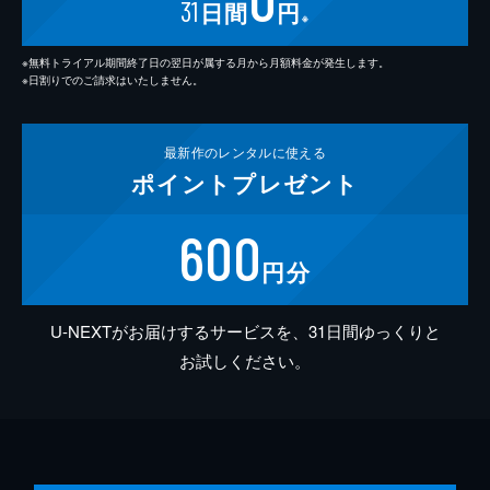
31
日間
円
※
※無料トライアル期間終了日の翌日が属する月から月額料金が発生します。
※日割りでのご請求はいたしません。
最新作の
レンタルに使える
ポイント
プレゼント
600
円分
U-NEXTがお届けするサービスを、31日間ゆっくりと
お試しください。