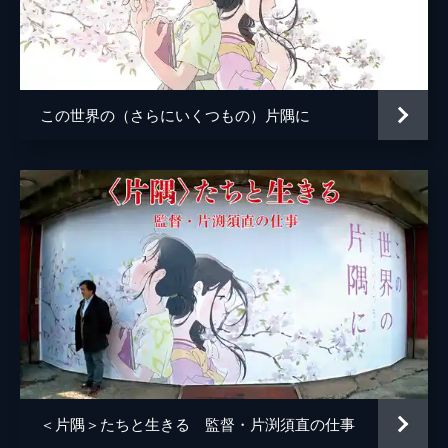
小林の伯母
塩田朋子
知多さん
瀬田ひろ美
刈谷さん
たちばなことね
この世界の（さらにいくつもの）片隅に
堂本さん
世弥きくよ
澁谷天外
浦野要一
大森夏向
マリナ
目黒未奈
千鶴子
池田優音
ばけもん
三宅健太
憲兵
栩野幸知
監督
片渕須直
＜片隅＞たちと生きる 監督・片渕須直の仕事
脚本
片渕須直