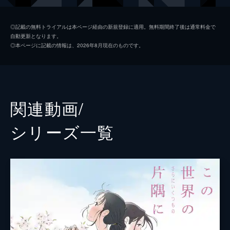
黒村晴美
稲葉菜月
◎記載の無料トライアルは本ページ経由の新規登録に適用。無料期間終了後は通常料金で
自動更新となります。
黒村径子
尾身美詞
◎本ページに記載の情報は、2026年8月現在のものです。
水原哲
小野大輔
浦野すみ
潘めぐみ
白木リン
岩井七世
関連動画/
北條円太郎
牛山茂
シリーズ⼀覧
北條サン
新谷真弓
浦野十郎
小山剛志
浦野キセノ
津田真澄
森田イト
京田尚子
小林の伯父
佐々木望