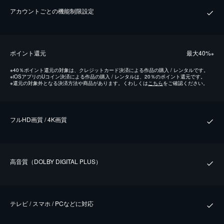
アカウントごとの機能制限設定
ポイント還元
最⼤40%
※
※
40％ポイント還元の対象は、クレジットカード決済による作品の購入 / レンタルです。
※
iOSアプリのUコイン決済による作品の購入 / レンタルは、20％のポイント還元です。
※
還元の対象外となる決済方法や商品があります。くわしくは
こちら
をご確認ください。
フルHD画質 / 4K画質
⾼⾳質（DOLBY DIGITAL PLUS）
テレビ / スマホ / PCなどに対応