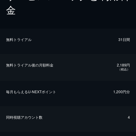
金
無料トライアル
31日間
無料トライアル後の⽉額料金
2,189円
（税込）
毎⽉もらえるU-NEXTポイント
1,200円分
同時視聴アカウント数
4