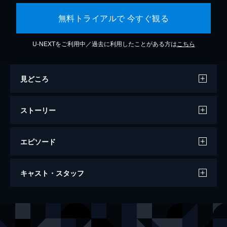
無料トライアルで 今すぐ観る
U-NEXTをご利用中／過去に利用したことがある方は
こちら
見どころ
ストーリー
エピソード
この世界の片隅に
キャスト・スタッフ
129分
声の出演
北條（浦野）すず
のん
北條周作
細谷佳正