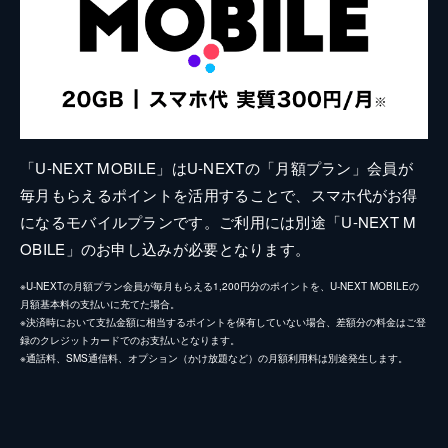
「U-NEXT MOBILE」はU-NEXTの「月額プラン」会員が
毎月もらえるポイントを活用することで、スマホ代がお得
になるモバイルプランです。ご利用には別途「U-NEXT M
OBILE」のお申し込みが必要となります。
※U-NEXTの月額プラン会員が毎月もらえる1,200円分のポイントを、U-NEXT MOBILEの
月額基本料の支払いに充てた場合。
※決済時において支払金額に相当するポイントを保有していない場合、差額分の料金はご登
録のクレジットカードでのお支払いとなります。
※通話料、SMS通信料、オプション（かけ放題など）の月額利用料は別途発生します。