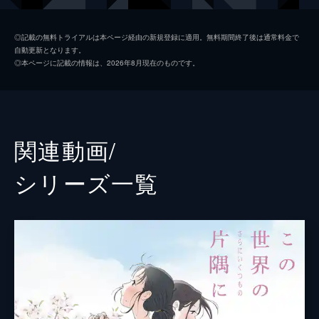
黒村晴美
稲葉菜月
◎記載の無料トライアルは本ページ経由の新規登録に適用。無料期間終了後は通常料金で
自動更新となります。
黒村径子
尾身美詞
◎本ページに記載の情報は、2026年8月現在のものです。
水原哲
小野大輔
浦野すみ
潘めぐみ
白木リン
岩井七世
関連動画/
北條円太郎
牛山茂
シリーズ⼀覧
北條サン
新谷真弓
浦野十郎
小山剛志
浦野キセノ
津田真澄
森田イト
京田尚子
小林の伯父
佐々木望