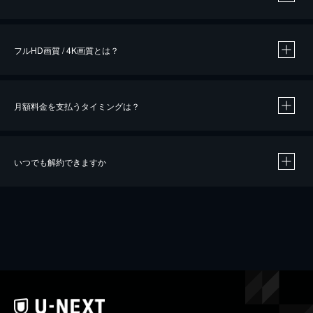
※
作品によって必要なポイントが異なります。
フルHD画質 / 4K画質とは？
月額料金を支払うタイミングは？
※
40％ポイント還元の対象は、クレジットカード決済による作品の購入 / レンタルです。
※
iOSアプリのUコイン決済による作品の購入 / レンタルは、20％のポイント還元です。
※
還元の対象外となる決済方法や商品があります。くわしくは
こちら
をご確認ください。
いつでも解約できますか
こちら