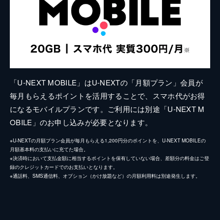
「U-NEXT MOBILE」はU-NEXTの「月額プラン」会員が
毎月もらえるポイントを活用することで、スマホ代がお得
になるモバイルプランです。ご利用には別途「U-NEXT M
OBILE」のお申し込みが必要となります。
※U-NEXTの月額プラン会員が毎月もらえる1,200円分のポイントを、U-NEXT MOBILEの
月額基本料の支払いに充てた場合。
※決済時において支払金額に相当するポイントを保有していない場合、差額分の料金はご登
録のクレジットカードでのお支払いとなります。
※通話料、SMS通信料、オプション（かけ放題など）の月額利用料は別途発生します。