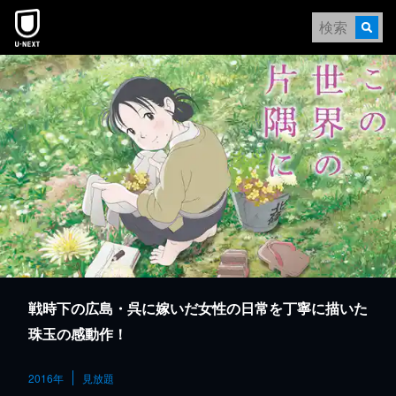
本文へスキップ
戦時下の広島・呉に嫁いだ女性の日常を丁寧に描いた
珠玉の感動作！
2016年
見放題