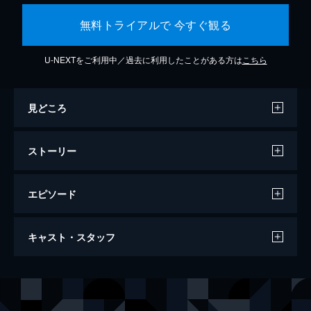
無料トライアルで 今すぐ観る
U-NEXTをご利用中／過去に利用したことがある方は
こちら
見どころ
ストーリー
エピソード
この世界の片隅に
キャスト・スタッフ
129分
声の出演
北條（浦野）すず
のん
北條周作
細谷佳正