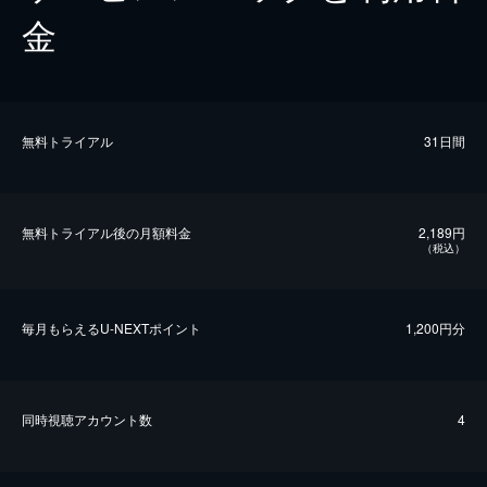
金
無料トライアル
31日間
無料トライアル後の⽉額料金
2,189円
（税込）
毎⽉もらえるU-NEXTポイント
1,200円分
同時視聴アカウント数
4