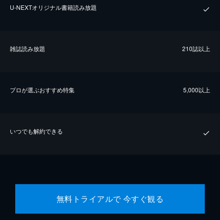
U-NEXTオリジナル書籍読み放題
雑誌読み放題
210誌以上
プロが選ぶおすすめ特集
5,000以上
いつでも解約できる
無料トライアルで 今すぐ観る