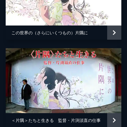
小林の伯母
塩田朋子
知多さん
瀬田ひろ美
刈谷さん
たちばなことね
この世界の（さらにいくつもの）片隅に
堂本さん
世弥きくよ
澁谷天外
浦野要一
大森夏向
マリナ
目黒未奈
千鶴子
池田優音
ばけもん
三宅健太
憲兵
栩野幸知
監督
片渕須直
＜片隅＞たちと生きる 監督・片渕須直の仕事
脚本
片渕須直