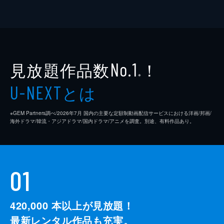
見放題作品数
！
No.1
※
とは
U-NEXT
※GEM Partners調べ/2026年7⽉ 国内の主要な定額制動画配信サービスにおける洋画/邦画/
海外ドラマ/韓流・アジアドラマ/国内ドラマ/アニメを調査。別途、有料作品あり。
01
420,000
本以上が見放題！
最新レンタル作品も充実。