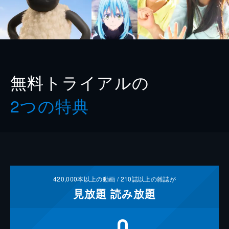
無料トライアルの
2つの特典
420,000
本以上の動画 /
210
誌以上の雑誌が
見放題
読み放題
0