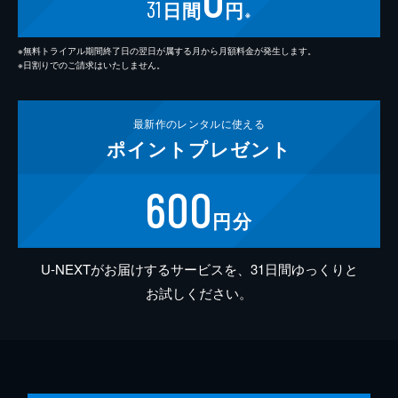
31
日間
円
※
※無料トライアル期間終了日の翌日が属する月から月額料金が発生します。
※日割りでのご請求はいたしません。
最新作の
レンタルに使える
ポイント
プレゼント
600
円分
U-NEXTがお届けするサービスを、31日間ゆっくりと
お試しください。