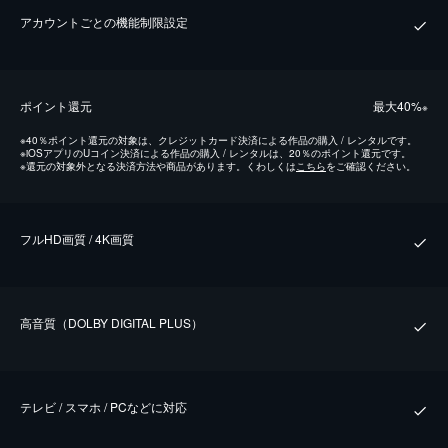
アカウントごとの機能制限設定
ポイント還元
最⼤40%
※
※
40％ポイント還元の対象は、クレジットカード決済による作品の購入 / レンタルです。
※
iOSアプリのUコイン決済による作品の購入 / レンタルは、20％のポイント還元です。
※
還元の対象外となる決済方法や商品があります。くわしくは
こちら
をご確認ください。
フルHD画質 / 4K画質
⾼⾳質（DOLBY DIGITAL PLUS）
テレビ / スマホ / PCなどに対応