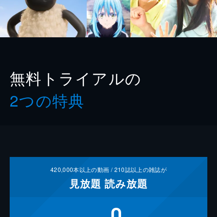
無料トライアルの
2つの特典
420,000
本以上の動画 /
210
誌以上の雑誌が
見放題
読み放題
0