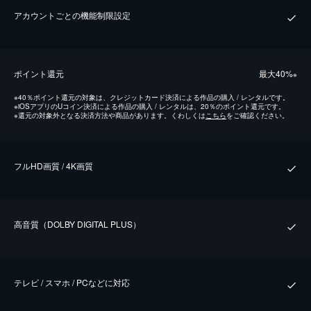
アカウントごとの機能制限設定
ポイント還元
最⼤40%
※
※
40％ポイント還元の対象は、クレジットカード決済による作品の購入 / レンタルです。
※
iOSアプリのUコイン決済による作品の購入 / レンタルは、20％のポイント還元です。
※
還元の対象外となる決済方法や商品があります。くわしくは
こちら
をご確認ください。
フルHD画質 / 4K画質
⾼⾳質（DOLBY DIGITAL PLUS）
テレビ / スマホ / PCなどに対応