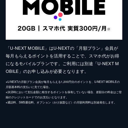
「U-NEXT MOBILE」はU-NEXTの「月額プラン」会員が
毎月もらえるポイントを活用することで、スマホ代がお得
になるモバイルプランです。ご利用には別途「U-NEXT M
OBILE」のお申し込みが必要となります。
※U-NEXTの月額プラン会員が毎月もらえる1,200円分のポイントを、U-NEXT MOBILEの
月額基本料の支払いに充てた場合。
※決済時において支払金額に相当するポイントを保有していない場合、差額分の料金はご登
録のクレジットカードでのお支払いとなります。
※通話料、SMS通信料、オプション（かけ放題など）の月額利用料は別途発生します。