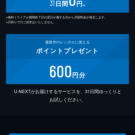
31
日間
円
※
※無料トライアル期間終了日の翌日が属する月から月額料金が発生します。
※日割りでのご請求はいたしません。
最新作の
レンタルに使える
ポイント
プレゼント
600
円分
U-NEXTがお届けするサービスを、31日間ゆっくりと
お試しください。