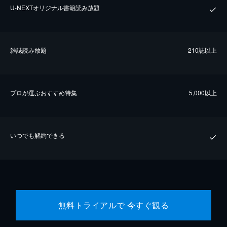
U-NEXTオリジナル書籍読み放題
雑誌読み放題
210誌以上
プロが選ぶおすすめ特集
5,000以上
いつでも解約できる
無料トライアルで 今すぐ観る