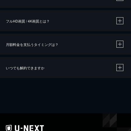
※
作品によって必要なポイントが異なります。
フルHD画質 / 4K画質とは？
月額料金を支払うタイミングは？
※
40％ポイント還元の対象は、クレジットカード決済による作品の購入 / レンタルです。
※
iOSアプリのUコイン決済による作品の購入 / レンタルは、20％のポイント還元です。
※
還元の対象外となる決済方法や商品があります。くわしくは
こちら
をご確認ください。
いつでも解約できますか
こちら