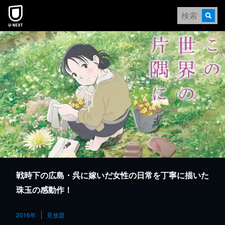
本文へスキップ
戦時下の広島・呉に嫁いだ女性の日常を丁寧に描いた
珠玉の感動作！
2016年
見放題