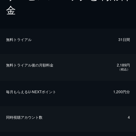
金
無料トライアル
31日間
無料トライアル後の⽉額料金
2,189円
（税込）
毎⽉もらえるU-NEXTポイント
1,200円分
同時視聴アカウント数
4