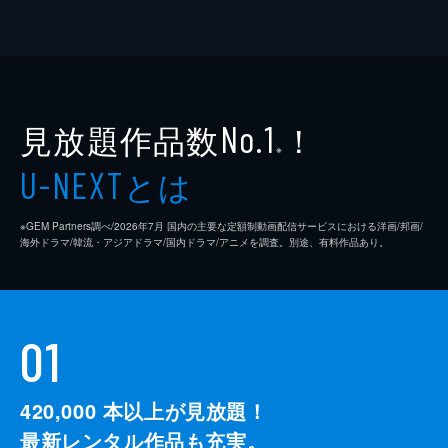
見放題作品数
！
No.1
※
とは
U-NEXT
※GEM Partners調べ/2026年7⽉ 国内の主要な定額制動画配信サービスにおける洋画/邦画/
海外ドラマ/韓流・アジアドラマ/国内ドラマ/アニメを調査。別途、有料作品あり。
01
420,000
本以上が見放題！
最新レンタル作品も充実。