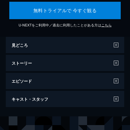
無料トライアルで 今すぐ観る
U-NEXTをご利用中／過去に利用したことがある方は
こちら
見どころ
ストーリー
エピソード
この世界の片隅に
キャスト・スタッフ
129分
声の出演
北條（浦野）すず
のん
北條周作
細谷佳正