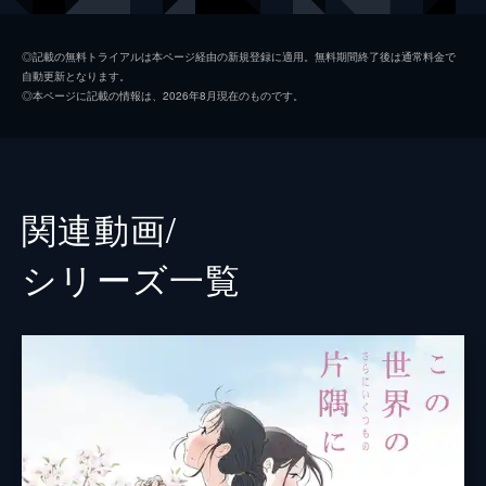
黒村晴美
稲葉菜月
◎記載の無料トライアルは本ページ経由の新規登録に適用。無料期間終了後は通常料金で
自動更新となります。
黒村径子
尾身美詞
◎本ページに記載の情報は、2026年8月現在のものです。
水原哲
小野大輔
浦野すみ
潘めぐみ
白木リン
岩井七世
関連動画/
北條円太郎
牛山茂
シリーズ⼀覧
北條サン
新谷真弓
浦野十郎
小山剛志
浦野キセノ
津田真澄
森田イト
京田尚子
小林の伯父
佐々木望