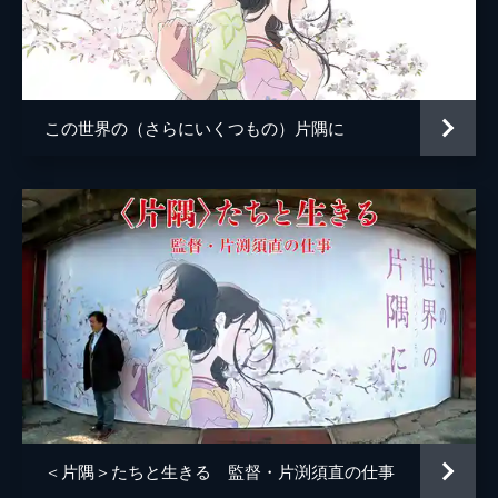
小林の伯母
塩田朋子
知多さん
瀬田ひろ美
刈谷さん
たちばなことね
この世界の（さらにいくつもの）片隅に
堂本さん
世弥きくよ
澁谷天外
浦野要一
大森夏向
マリナ
目黒未奈
千鶴子
池田優音
ばけもん
三宅健太
憲兵
栩野幸知
監督
片渕須直
＜片隅＞たちと生きる 監督・片渕須直の仕事
脚本
片渕須直