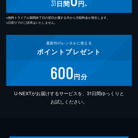
31
日間
円
※
※無料トライアル期間終了日の翌日が属する月から月額料金が発生します。
※日割りでのご請求はいたしません。
最新作の
レンタルに使える
ポイント
プレゼント
600
円分
U-NEXTがお届けするサービスを、31日間ゆっくりと
お試しください。