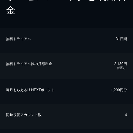
金
無料トライアル
31日間
無料トライアル後の⽉額料金
2,189円
（税込）
毎⽉もらえるU-NEXTポイント
1,200円分
同時視聴アカウント数
4