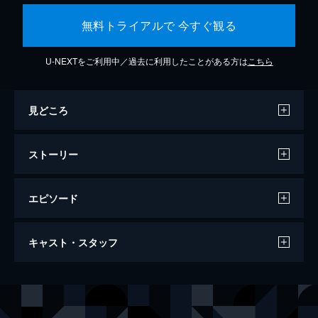
無料トライアルで 今すぐ観る
U-NEXTをご利用中／過去に利用したことがある方は
こちら
見どころ
ストーリー
エピソード
この世界の片隅に
キャスト・スタッフ
129分
声の出演
北條（浦野）すず
のん
北條周作
細谷佳正