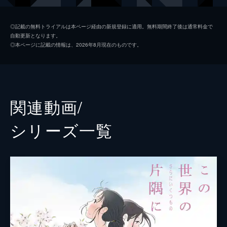
黒村晴美
稲葉菜月
◎記載の無料トライアルは本ページ経由の新規登録に適用。無料期間終了後は通常料金で
自動更新となります。
黒村径子
尾身美詞
◎本ページに記載の情報は、2026年8月現在のものです。
水原哲
小野大輔
浦野すみ
潘めぐみ
白木リン
岩井七世
関連動画/
北條円太郎
牛山茂
シリーズ⼀覧
北條サン
新谷真弓
浦野十郎
小山剛志
浦野キセノ
津田真澄
森田イト
京田尚子
小林の伯父
佐々木望