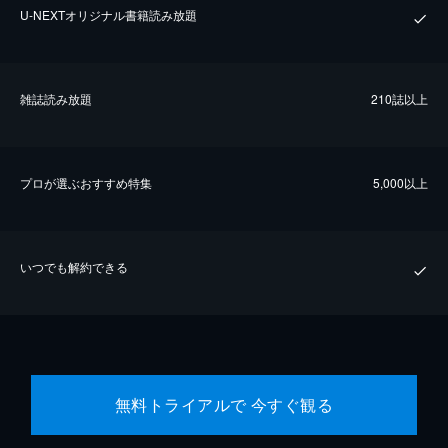
U-NEXTオリジナル書籍読み放題
雑誌読み放題
210誌以上
プロが選ぶおすすめ特集
5,000以上
いつでも解約できる
無料トライアルで 今すぐ観る