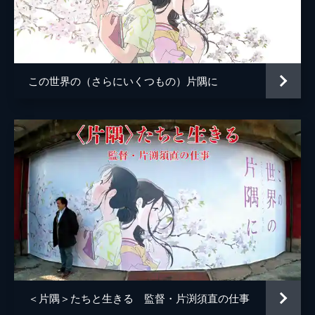
小林の伯母
塩田朋子
知多さん
瀬田ひろ美
刈谷さん
たちばなことね
この世界の（さらにいくつもの）片隅に
堂本さん
世弥きくよ
澁谷天外
浦野要一
大森夏向
マリナ
目黒未奈
千鶴子
池田優音
ばけもん
三宅健太
憲兵
栩野幸知
監督
片渕須直
＜片隅＞たちと生きる 監督・片渕須直の仕事
脚本
片渕須直