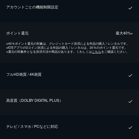
アカウントごとの機能制限設定
ポイント還元
最⼤40%
※
※
40％ポイント還元の対象は、クレジットカード決済による作品の購入 / レンタルです。
※
iOSアプリのUコイン決済による作品の購入 / レンタルは、20％のポイント還元です。
※
還元の対象外となる決済方法や商品があります。くわしくは
こちら
をご確認ください。
フルHD画質 / 4K画質
⾼⾳質（DOLBY DIGITAL PLUS）
テレビ / スマホ / PCなどに対応