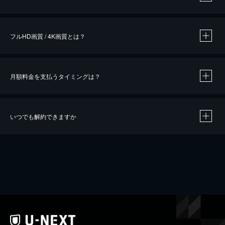
※
作品によって必要なポイントが異なります。
フルHD画質 / 4K画質とは？
月額料金を支払うタイミングは？
※
40％ポイント還元の対象は、クレジットカード決済による作品の購入 / レンタルです。
※
iOSアプリのUコイン決済による作品の購入 / レンタルは、20％のポイント還元です。
※
還元の対象外となる決済方法や商品があります。くわしくは
こちら
をご確認ください。
いつでも解約できますか
こちら