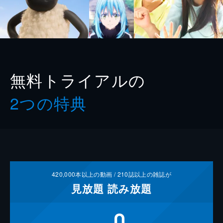
無料トライアルの
2つの特典
420,000
本以上の動画 /
210
誌以上の雑誌が
見放題
読み放題
0