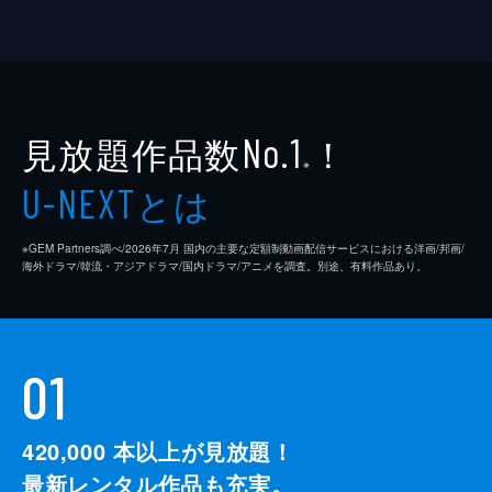
見放題作品数
！
No.1
※
とは
U-NEXT
※GEM Partners調べ/2026年7⽉ 国内の主要な定額制動画配信サービスにおける洋画/邦画/
海外ドラマ/韓流・アジアドラマ/国内ドラマ/アニメを調査。別途、有料作品あり。
01
420,000
本以上が見放題！
最新レンタル作品も充実。