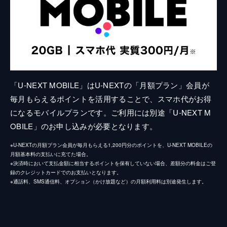
「U-NEXT MOBILE」はU-NEXTの「月額プラン」会員が
毎月もらえるポイントを活用することで、スマホ代がお得
になるモバイルプランです。ご利用には別途「U-NEXT M
OBILE」のお申し込みが必要となります。
※U-NEXTの月額プラン会員が毎月もらえる1,200円分のポイントを、U-NEXT MOBILEの
月額基本料の支払いに充てた場合。
※決済時において支払金額に相当するポイントを保有していない場合、差額分の料金はご登
録のクレジットカードでのお支払いとなります。
※通話料、SMS通信料、オプション（かけ放題など）の月額利用料は別途発生します。