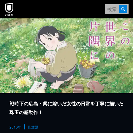
本文へスキップ
戦時下の広島・呉に嫁いだ女性の日常を丁寧に描いた
珠玉の感動作！
2016年
見放題