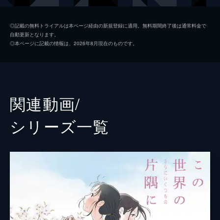
黒村晴美
稲葉菜月
◎記載の無料トライアルは本ページ経由の新規登録に適用。無料期間終了後は通常料金で
自動更新となります。
黒村径子
尾身美詞
◎本ページに記載の情報は、2026年8月現在のものです。
水原哲
小野大輔
浦野すみ
潘めぐみ
白木リン
岩井七世
関連動画/
北條円太郎
牛山茂
シリーズ⼀覧
北條サン
新谷真弓
浦野十郎
小山剛志
浦野キセノ
津田真澄
森田イト
京田尚子
小林の伯父
佐々木望