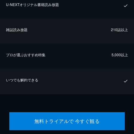
U-NEXTオリジナル書籍読み放題
雑誌読み放題
210誌以上
プロが選ぶおすすめ特集
5,000以上
いつでも解約できる
無料トライアルで 今すぐ観る