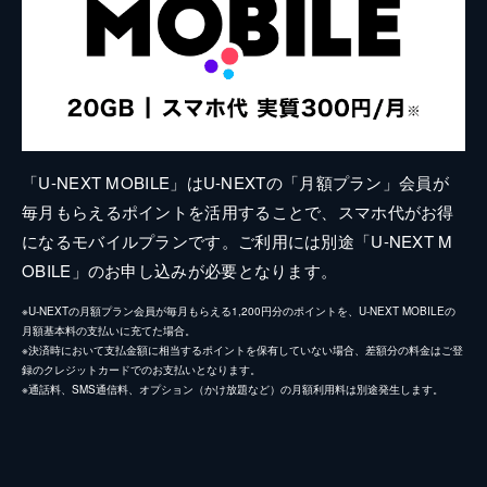
「U-NEXT MOBILE」はU-NEXTの「月額プラン」会員が
毎月もらえるポイントを活用することで、スマホ代がお得
になるモバイルプランです。ご利用には別途「U-NEXT M
OBILE」のお申し込みが必要となります。
※U-NEXTの月額プラン会員が毎月もらえる1,200円分のポイントを、U-NEXT MOBILEの
月額基本料の支払いに充てた場合。
※決済時において支払金額に相当するポイントを保有していない場合、差額分の料金はご登
録のクレジットカードでのお支払いとなります。
※通話料、SMS通信料、オプション（かけ放題など）の月額利用料は別途発生します。