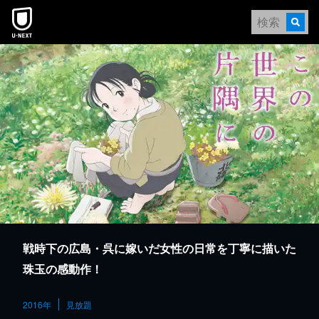
本文へスキップ
戦時下の広島・呉に嫁いだ女性の日常を丁寧に描いた
珠玉の感動作！
2016年
見放題