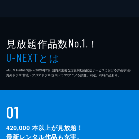
見放題作品数
！
No.1
※
とは
U-NEXT
※GEM Partners調べ/2026年7⽉ 国内の主要な定額制動画配信サービスにおける洋画/邦画/
海外ドラマ/韓流・アジアドラマ/国内ドラマ/アニメを調査。別途、有料作品あり。
01
420,000
本以上が見放題！
最新レンタル作品も充実。