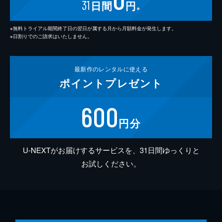
31
日間
円
※
※無料トライアル期間終了日の翌日が属する月から月額料金が発生します。
※日割りでのご請求はいたしません。
最新作の
レンタルに使える
ポイント
プレゼント
600
円分
U-NEXTがお届けするサービスを、31日間ゆっくりと
お試しください。