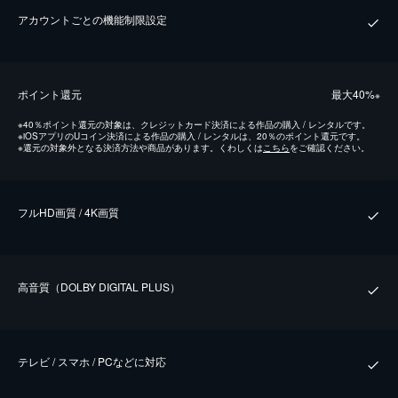
アカウントごとの機能制限設定
ポイント還元
最⼤40%
※
※
40％ポイント還元の対象は、クレジットカード決済による作品の購入 / レンタルです。
※
iOSアプリのUコイン決済による作品の購入 / レンタルは、20％のポイント還元です。
※
還元の対象外となる決済方法や商品があります。くわしくは
こちら
をご確認ください。
フルHD画質 / 4K画質
⾼⾳質（DOLBY DIGITAL PLUS）
テレビ / スマホ / PCなどに対応