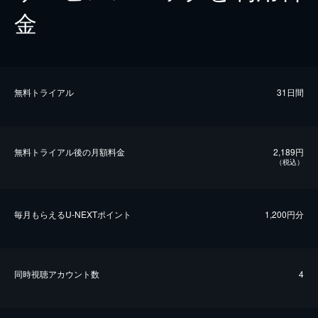
金
無料トライアル
31日間
無料トライアル後の⽉額料金
2,189円
（税込）
毎⽉もらえるU-NEXTポイント
1,200円分
同時視聴アカウント数
4