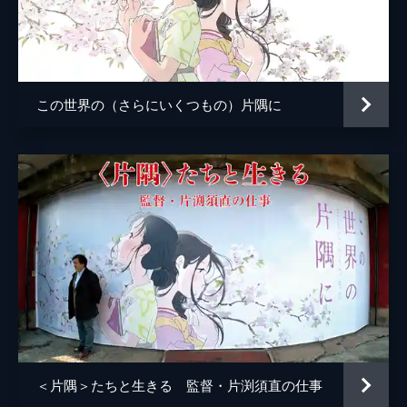
小林の伯母
塩田朋子
知多さん
瀬田ひろ美
刈谷さん
たちばなことね
この世界の（さらにいくつもの）片隅に
堂本さん
世弥きくよ
澁谷天外
浦野要一
大森夏向
マリナ
目黒未奈
千鶴子
池田優音
ばけもん
三宅健太
憲兵
栩野幸知
監督
片渕須直
＜片隅＞たちと生きる 監督・片渕須直の仕事
脚本
片渕須直