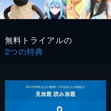
無料トライアルの
2つの特典
420,000
本以上の動画 /
210
誌以上の雑誌が
見放題
読み放題
0