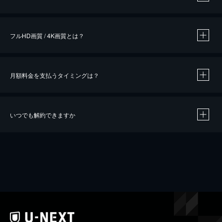
※
作品によって必要なポイントが異なります。
フルHD画質 / 4K画質とは？
月額料金を支払うタイミングは？
※
40％ポイント還元の対象は、クレジットカード決済による作品の購入 / レンタルです。
※
iOSアプリのUコイン決済による作品の購入 / レンタルは、20％のポイント還元です。
※
還元の対象外となる決済方法や商品があります。くわしくは
こちら
をご確認ください。
いつでも解約できますか
こちら