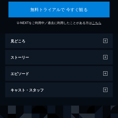
無料トライアルで 今すぐ観る
U-NEXTをご利用中／過去に利用したことがある方は
こちら
見どころ
ストーリー
エピソード
この世界の片隅に
キャスト・スタッフ
129分
声の出演
北條（浦野）すず
のん
北條周作
細谷佳正