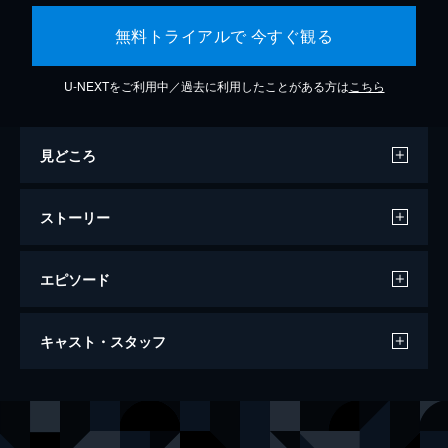
無料トライアルで 今すぐ観る
U-NEXTをご利用中／過去に利用したことがある方は
こちら
見どころ
ストーリー
エピソード
素晴らしきかな、人生
キャスト・スタッフ
97分
出演
ハワード
ウィル・スミス
ホイット
エドワード・ノートン