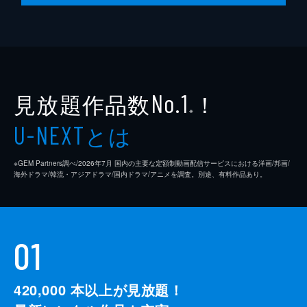
見放題作品数
！
No.1
※
とは
U-NEXT
※GEM Partners調べ/2026年7⽉ 国内の主要な定額制動画配信サービスにおける洋画/邦画/
海外ドラマ/韓流・アジアドラマ/国内ドラマ/アニメを調査。別途、有料作品あり。
01
420,000
本以上が見放題！