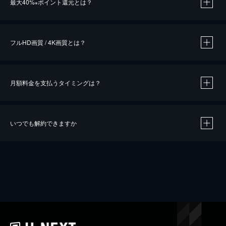
最大40%
ポイント還元とは？
※
※
作品によって必要なポイントが異なります。
フルHD画質 / 4K画質とは？
月額料金を支払うタイミングは？
※
40％ポイント還元の対象は、クレジットカード決済による作品の購入 / レンタルです。
※
iOSアプリのUコイン決済による作品の購入 / レンタルは、20％のポイント還元です。
※
還元の対象外となる決済方法や商品があります。くわしくは
こちら
をご確認ください。
いつでも解約できますか
こちら