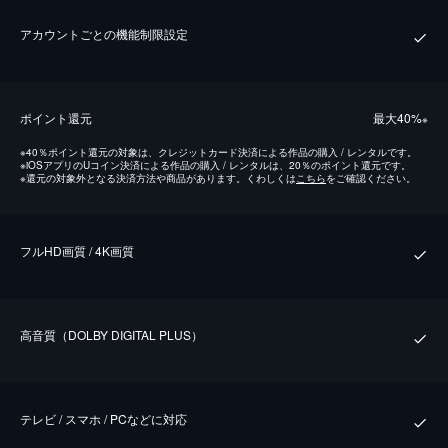
アカウントごとの機能制限設定
ポイント還元
最⼤40%
※
※
40％ポイント還元の対象は、クレジットカード決済による作品の購入 / レンタルです。
※
iOSアプリのUコイン決済による作品の購入 / レンタルは、20％のポイント還元です。
※
還元の対象外となる決済方法や商品があります。くわしくは
こちら
をご確認ください。
フルHD画質 / 4K画質
⾼⾳質（DOLBY DIGITAL PLUS）
テレビ / スマホ / PCなどに対応