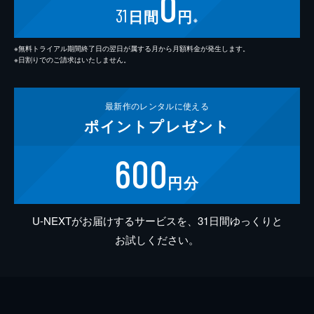
0
31
日間
円
※
※無料トライアル期間終了日の翌日が属する月から月額料金が発生します。
※日割りでのご請求はいたしません。
最新作の
レンタルに使える
ポイント
プレゼント
600
円分
U-NEXTがお届けするサービスを、31日間ゆっくりと
お試しください。