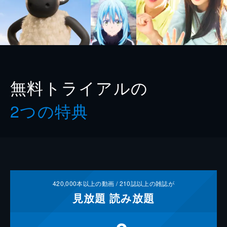
無料トライアルの
2つの特典
420,000
本以上の動画 /
210
誌以上の雑誌が
見放題
読み放題