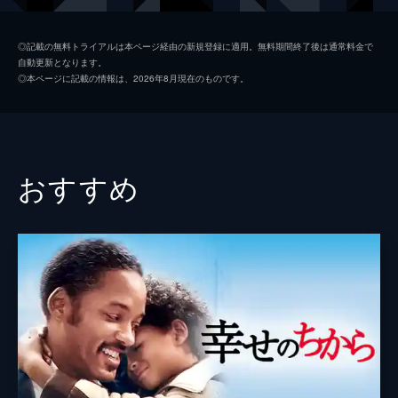
エイミー
キーラ・ナイトレイ
◎記載の無料トライアルは本ページ経由の新規登録に適用。無料期間終了後は通常料金で
自動更新となります。
サイモン
マイケル・ペーニャ
◎本ページに記載の情報は、2026年8月現在のものです。
マデリン
ナオミ・ハリス
ラフィ
ジェイコブ・ラティモア
クレア
ケイト・ウィンスレット
おすすめ
ブリジット
ヘレン・ミレン
監督
デヴィッド・フランケル
脚本
アラン・ローブ
音楽
セオドア・シャピロ
製作
バード・ドロス
マイケル・シュガー