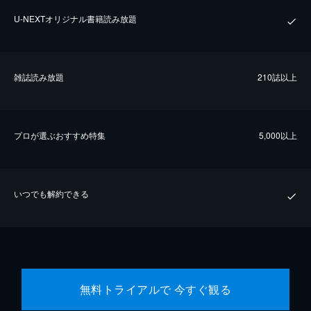
U-NEXTオリジナル書籍読み放題
雑誌読み放題
210誌以上
プロが選ぶおすすめ特集
5,000以上
いつでも解約できる
無料トライアルで 今すぐ観る