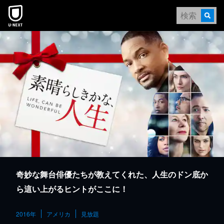
本文へスキップ
奇妙な舞台俳優たちが教えてくれた、人生のドン底か
ら這い上がるヒントがここに！
2016年
アメリカ
見放題