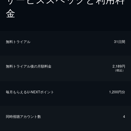
金
無料トライアル
31日間
無料トライアル後の⽉額料金
2,189円
（税込）
毎⽉もらえるU-NEXTポイント
1,200円分
同時視聴アカウント数
4