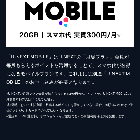
「U-NEXT MOBILE」はU-NEXTの「月額プラン」会員が
毎月もらえるポイントを活用することで、スマホ代がお得
になるモバイルプランです。ご利用には別途「U-NEXT M
OBILE」のお申し込みが必要となります。
※U-NEXTの月額プラン会員が毎月もらえる1,200円分のポイントを、U-NEXT MOBILEの
月額基本料の支払いに充てた場合。
※決済時において支払金額に相当するポイントを保有していない場合、差額分の料金はご登
録のクレジットカードでのお支払いとなります。
※通話料、SMS通信料、オプション（かけ放題など）の月額利用料は別途発生します。