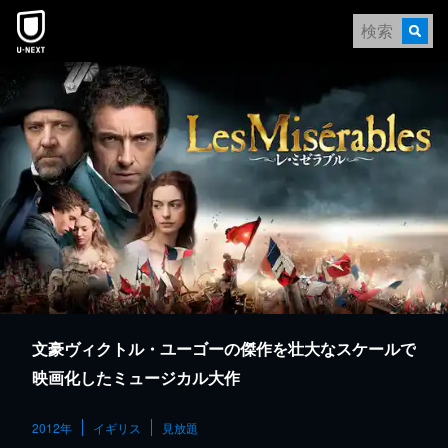
本文へスキップ
文豪ヴィクトル・ユーゴーの傑作を壮大なスケールで
映画化したミュージカル大作
2012年
イギリス
見放題