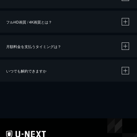
※
作品によって必要なポイントが異なります。
フルHD画質 / 4K画質とは？
月額料金を支払うタイミングは？
※
40％ポイント還元の対象は、クレジットカード決済による作品の購入 / レンタルです。
※
iOSアプリのUコイン決済による作品の購入 / レンタルは、20％のポイント還元です。
※
還元の対象外となる決済方法や商品があります。くわしくは
こちら
をご確認ください。
いつでも解約できますか
こちら