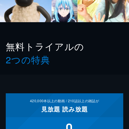
無料トライアルの
2つの特典
420,000
本以上の動画 /
210
誌以上の雑誌が
見放題
読み放題
0