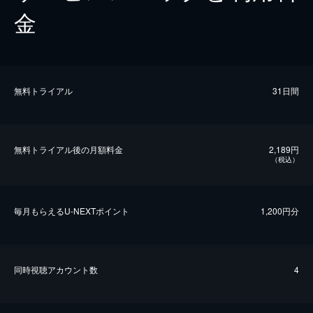
金
無料トライアル
31日間
無料トライアル後の⽉額料金
2,189円
（税込）
毎⽉もらえるU-NEXTポイント
1,200円分
同時視聴アカウント数
4