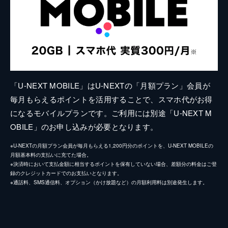
「U-NEXT MOBILE」はU-NEXTの「月額プラン」会員が
毎月もらえるポイントを活用することで、スマホ代がお得
になるモバイルプランです。ご利用には別途「U-NEXT M
OBILE」のお申し込みが必要となります。
※U-NEXTの月額プラン会員が毎月もらえる1,200円分のポイントを、U-NEXT MOBILEの
月額基本料の支払いに充てた場合。
※決済時において支払金額に相当するポイントを保有していない場合、差額分の料金はご登
録のクレジットカードでのお支払いとなります。
※通話料、SMS通信料、オプション（かけ放題など）の月額利用料は別途発生します。