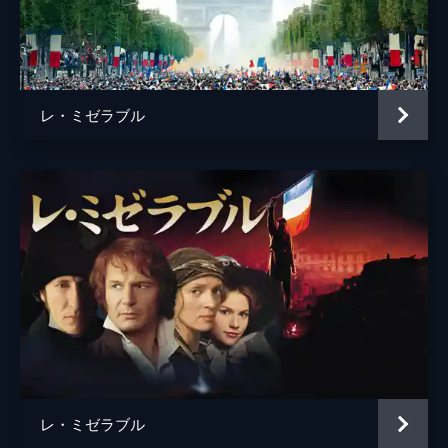
アラン・ブーブリル
クロード＝ミシェル・シェーンベルク
ハーバート・クレッツマー
レ・ミゼラブル
原作
ヴィクトル・ユゴー
アラン・ブーブリル
クロード＝ミシェル・シェーンベルク
製作
ティム・ビーヴァン
エリック・フェルナー
デブラ・ヘイワード
キャメロン・マッキントッシュ
レ・ミゼラブル