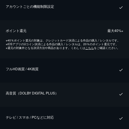
アカウントごとの機能制限設定
ポイント還元
最⼤40%
※
※
40％ポイント還元の対象は、クレジットカード決済による作品の購入 / レンタルです。
※
iOSアプリのUコイン決済による作品の購入 / レンタルは、20％のポイント還元です。
※
還元の対象外となる決済方法や商品があります。くわしくは
こちら
をご確認ください。
フルHD画質 / 4K画質
⾼⾳質（DOLBY DIGITAL PLUS）
テレビ / スマホ / PCなどに対応