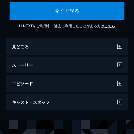
今すぐ観る
U-NEXTをご利用中／過去に利用したことがある方は
こちら
見どころ
ストーリー
エピソード
レ・ミゼラブル
キャスト・スタッフ
158分
出演
ジャン・バルジャン
ヒュー・ジャックマン
ジャベール
ラッセル・クロウ