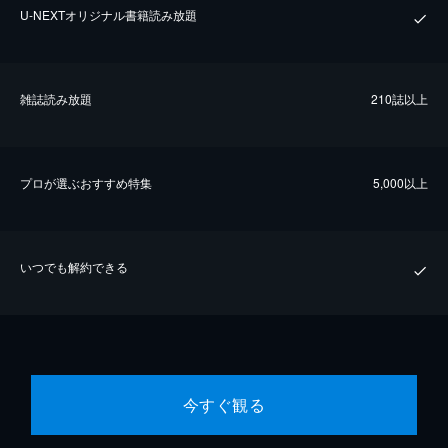
U-NEXTオリジナル書籍読み放題
雑誌読み放題
210誌以上
プロが選ぶおすすめ特集
5,000以上
いつでも解約できる
今すぐ観る