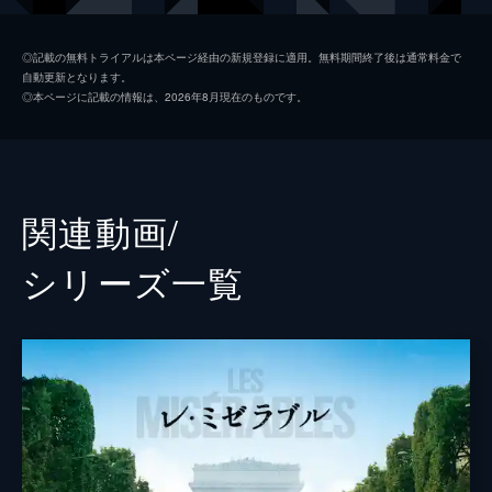
ファンテーヌ
アン・ハサウェイ
◎記載の無料トライアルは本ページ経由の新規登録に適用。無料期間終了後は通常料金で
自動更新となります。
コゼット
アマンダ・セイフライド
◎本ページに記載の情報は、2026年8月現在のものです。
マリウス
エディ・レッドメイン
マダム・テナルディエ
ヘレナ・ボナム・カーター
テナルディエ
サシャ・バロン・コーエン
関連動画/
エポニーヌ
サマンサ・バークス
シリーズ⼀覧
アンジョルラス
アーロン・トヴェイト
コゼット（少女時代）
イザベル・アレン
ダニエル・ハットルストーン
監督
トム・フーパー
脚本
ウィリアム・ニコルソン