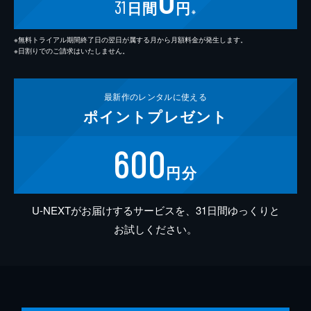
31
日間
円
※
※無料トライアル期間終了日の翌日が属する月から月額料金が発生します。
※日割りでのご請求はいたしません。
最新作の
レンタルに使える
ポイント
プレゼント
600
円分
U-NEXTがお届けするサービスを、31日間ゆっくりと
お試しください。