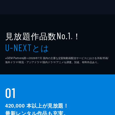
見放題作品数
！
No.1
※
とは
U-NEXT
※GEM Partners調べ/2026年7⽉ 国内の主要な定額制動画配信サービスにおける洋画/邦画/
海外ドラマ/韓流・アジアドラマ/国内ドラマ/アニメを調査。別途、有料作品あり。
01
420,000
本以上が見放題！
最新レンタル作品も充実。