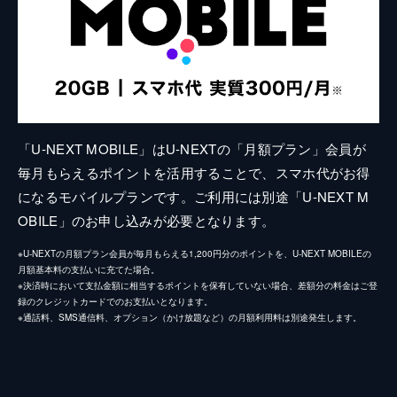
「U-NEXT MOBILE」はU-NEXTの「月額プラン」会員が
毎月もらえるポイントを活用することで、スマホ代がお得
になるモバイルプランです。ご利用には別途「U-NEXT M
OBILE」のお申し込みが必要となります。
※U-NEXTの月額プラン会員が毎月もらえる1,200円分のポイントを、U-NEXT MOBILEの
月額基本料の支払いに充てた場合。
※決済時において支払金額に相当するポイントを保有していない場合、差額分の料金はご登
録のクレジットカードでのお支払いとなります。
※通話料、SMS通信料、オプション（かけ放題など）の月額利用料は別途発生します。