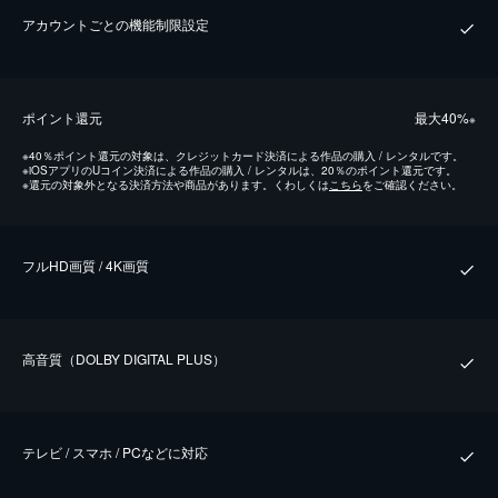
アカウントごとの機能制限設定
ポイント還元
最⼤40%
※
※
40％ポイント還元の対象は、クレジットカード決済による作品の購入 / レンタルです。
※
iOSアプリのUコイン決済による作品の購入 / レンタルは、20％のポイント還元です。
※
還元の対象外となる決済方法や商品があります。くわしくは
こちら
をご確認ください。
フルHD画質 / 4K画質
⾼⾳質（DOLBY DIGITAL PLUS）
テレビ / スマホ / PCなどに対応