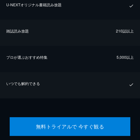
U-NEXTオリジナル書籍読み放題
雑誌読み放題
210誌以上
プロが選ぶおすすめ特集
5,000以上
いつでも解約できる
無料トライアルで 今すぐ観る