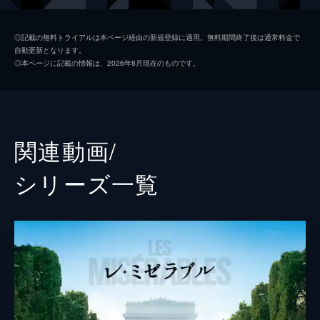
ファンテーヌ
アン・ハサウェイ
◎記載の無料トライアルは本ページ経由の新規登録に適用。無料期間終了後は通常料金で
自動更新となります。
コゼット
アマンダ・セイフライド
◎本ページに記載の情報は、2026年8月現在のものです。
マリウス
エディ・レッドメイン
マダム・テナルディエ
ヘレナ・ボナム・カーター
テナルディエ
サシャ・バロン・コーエン
関連動画/
エポニーヌ
サマンサ・バークス
シリーズ⼀覧
アンジョルラス
アーロン・トヴェイト
コゼット（少女時代）
イザベル・アレン
ダニエル・ハットルストーン
監督
トム・フーパー
脚本
ウィリアム・ニコルソン