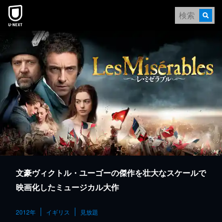
本文へスキップ
文豪ヴィクトル・ユーゴーの傑作を壮大なスケールで
映画化したミュージカル大作
2012年
イギリス
見放題