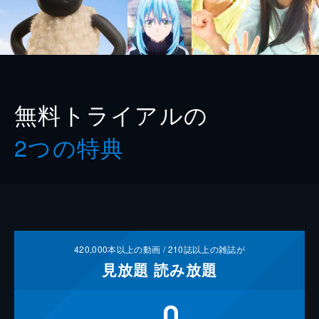
無料トライアルの
2つの特典
420,000
本以上の動画 /
210
誌以上の雑誌が
見放題
読み放題
0