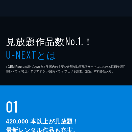
見放題作品数
！
No.1
※
とは
U-NEXT
※GEM Partners調べ/2026年7⽉ 国内の主要な定額制動画配信サービスにおける洋画/邦画/
海外ドラマ/韓流・アジアドラマ/国内ドラマ/アニメを調査。別途、有料作品あり。
01
420,000
本以上が見放題！
最新レンタル作品も充実。