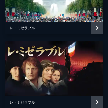
アラン・ブーブリル
クロード＝ミシェル・シェーンベルク
ハーバート・クレッツマー
レ・ミゼラブル
原作
ヴィクトル・ユゴー
アラン・ブーブリル
クロード＝ミシェル・シェーンベルク
製作
ティム・ビーヴァン
エリック・フェルナー
デブラ・ヘイワード
キャメロン・マッキントッシュ
レ・ミゼラブル