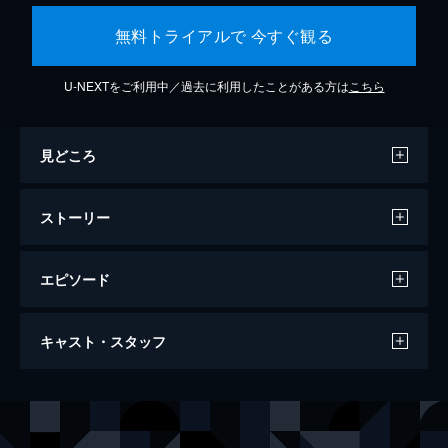
無料トライアルで 今すぐ観る
U-NEXTをご利用中／過去に利用したことがある方は
こちら
見どころ
ストーリー
エピソード
レ・ミゼラブル
キャスト・スタッフ
158分
出演
ジャン・バルジャン
ヒュー・ジャックマン
ジャベール
ラッセル・クロウ