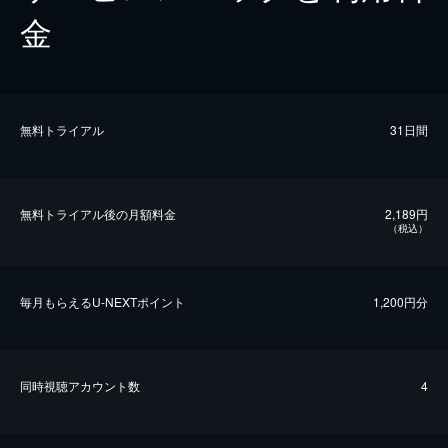
金
無料トライアル
31日間
無料トライアル後の⽉額料金
2,189円
（税込）
毎⽉もらえるU-NEXTポイント
1,200円分
同時視聴アカウント数
4