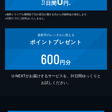
31
日間
円
※
※無料トライアル期間終了日の翌日が属する月から月額料金が発生します。
※日割りでのご請求はいたしません。
最新作の
レンタルに使える
ポイント
プレゼント
600
円分
U-NEXTがお届けするサービスを、31日間ゆっくりと
お試しください。