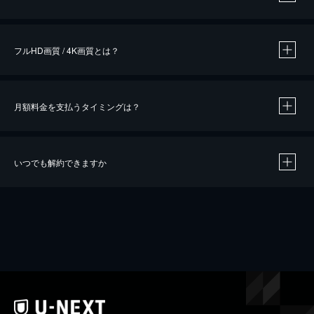
※
作品によって必要なポイントが異なります。
フルHD画質 / 4K画質とは？
月額料金を支払うタイミングは？
※
40％ポイント還元の対象は、クレジットカード決済による作品の購入 / レンタルです。
※
iOSアプリのUコイン決済による作品の購入 / レンタルは、20％のポイント還元です。
※
還元の対象外となる決済方法や商品があります。くわしくは
こちら
をご確認ください。
いつでも解約できますか
こちら