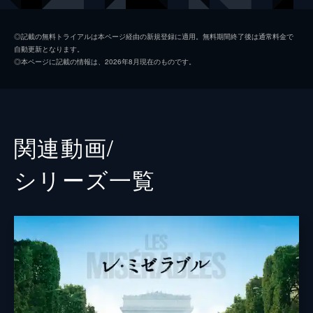
ファンテーヌ
アン・ハサウェイ
◎記載の無料トライアルは本ページ経由の新規登録に適用。無料期間終了後は通常料金で
自動更新となります。
コゼット
アマンダ・セイフライド
◎本ページに記載の情報は、2026年8月現在のものです。
マリウス
エディ・レッドメイン
マダム・テナルディエ
ヘレナ・ボナム・カーター
テナルディエ
サシャ・バロン・コーエン
関連動画/
エポニーヌ
サマンサ・バークス
シリーズ⼀覧
アンジョルラス
アーロン・トヴェイト
コゼット（少女時代）
イザベル・アレン
ダニエル・ハットルストーン
監督
トム・フーパー
脚本
ウィリアム・ニコルソン