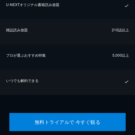
U-NEXTオリジナル書籍読み放題
雑誌読み放題
210誌以上
プロが選ぶおすすめ特集
5,000以上
いつでも解約できる
無料トライアルで 今すぐ観る