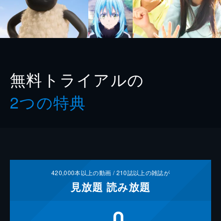
無料トライアルの
2つの特典
420,000
本以上の動画 /
210
誌以上の雑誌が
見放題
読み放題
0