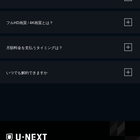
※
作品によって必要なポイントが異なります。
フルHD画質 / 4K画質とは？
月額料金を支払うタイミングは？
※
40％ポイント還元の対象は、クレジットカード決済による作品の購入 / レンタルです。
※
iOSアプリのUコイン決済による作品の購入 / レンタルは、20％のポイント還元です。
※
還元の対象外となる決済方法や商品があります。くわしくは
こちら
をご確認ください。
いつでも解約できますか
こちら