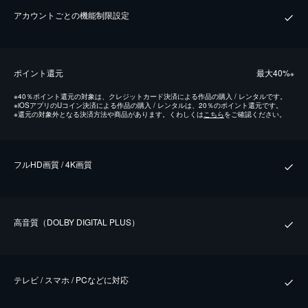
アカウントごとの機能制限設定
ポイント還元
最⼤40%
※
※
40％ポイント還元の対象は、クレジットカード決済による作品の購入 / レンタルです。
※
iOSアプリのUコイン決済による作品の購入 / レンタルは、20％のポイント還元です。
※
還元の対象外となる決済方法や商品があります。くわしくは
こちら
をご確認ください。
フルHD画質 / 4K画質
⾼⾳質（DOLBY DIGITAL PLUS）
テレビ / スマホ / PCなどに対応