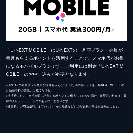
「U-NEXT MOBILE」はU-NEXTの「月額プラン」会員が
毎月もらえるポイントを活用することで、スマホ代がお得
になるモバイルプランです。ご利用には別途「U-NEXT M
OBILE」のお申し込みが必要となります。
※U-NEXTの月額プラン会員が毎月もらえる1,200円分のポイントを、U-NEXT MOBILEの
月額基本料の支払いに充てた場合。
※決済時において支払金額に相当するポイントを保有していない場合、差額分の料金はご登
録のクレジットカードでのお支払いとなります。
※通話料、SMS通信料、オプション（かけ放題など）の月額利用料は別途発生します。