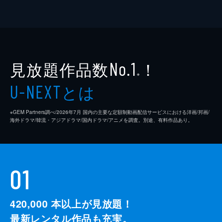
見放題作品数
！
No.1
※
とは
U-NEXT
※GEM Partners調べ/2026年7⽉ 国内の主要な定額制動画配信サービスにおける洋画/邦画/
海外ドラマ/韓流・アジアドラマ/国内ドラマ/アニメを調査。別途、有料作品あり。
01
420,000
本以上が見放題！
最新レンタル作品も充実。