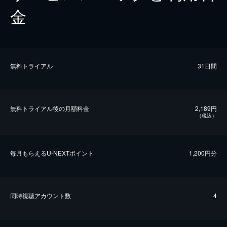
金
無料トライアル
31日間
無料トライアル後の⽉額料金
2,189円
（税込）
毎⽉もらえるU-NEXTポイント
1,200円分
同時視聴アカウント数
4