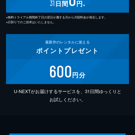
31
日間
円
※
※無料トライアル期間終了日の翌日が属する月から月額料金が発生します。
※日割りでのご請求はいたしません。
最新作の
レンタルに使える
ポイント
プレゼント
600
円分
U-NEXTがお届けするサービスを、31日間ゆっくりと
お試しください。