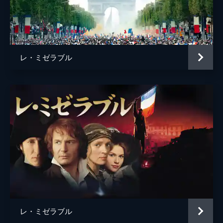
アラン・ブーブリル
クロード＝ミシェル・シェーンベルク
ハーバート・クレッツマー
レ・ミゼラブル
原作
ヴィクトル・ユゴー
アラン・ブーブリル
クロード＝ミシェル・シェーンベルク
製作
ティム・ビーヴァン
エリック・フェルナー
デブラ・ヘイワード
キャメロン・マッキントッシュ
レ・ミゼラブル