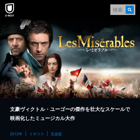
本文へスキップ
文豪ヴィクトル・ユーゴーの傑作を壮大なスケールで
映画化したミュージカル大作
2012年
イギリス
見放題