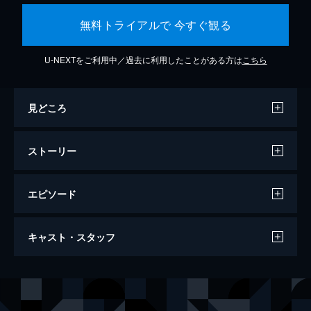
無料トライアルで 今すぐ観る
U-NEXTをご利用中／過去に利用したことがある方は
こちら
見どころ
ストーリー
エピソード
レ・ミゼラブル
キャスト・スタッフ
158分
出演
ジャン・バルジャン
ヒュー・ジャックマン
ジャベール
ラッセル・クロウ