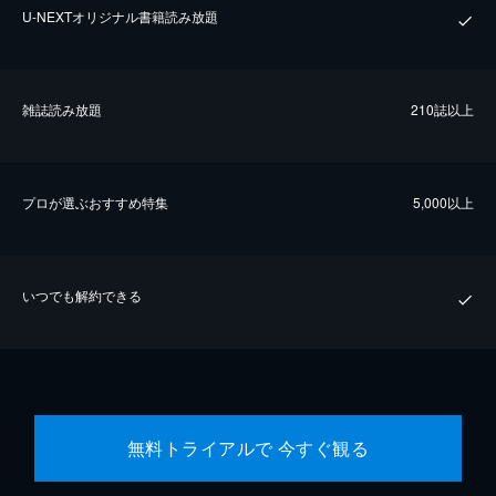
U-NEXTオリジナル書籍読み放題
雑誌読み放題
210誌以上
プロが選ぶおすすめ特集
5,000以上
いつでも解約できる
無料トライアルで 今すぐ観る