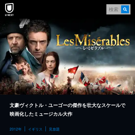
本文へスキップ
文豪ヴィクトル・ユーゴーの傑作を壮大なスケールで
映画化したミュージカル大作
2012年
イギリス
見放題