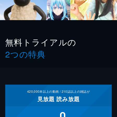
無料トライアルの
2つの特典
420,000
本以上の動画 /
210
誌以上の雑誌が
見放題
読み放題
0