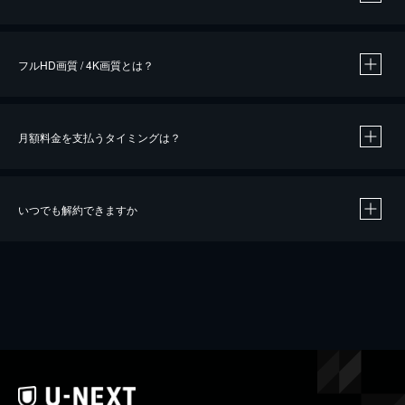
※
作品によって必要なポイントが異なります。
フルHD画質 / 4K画質とは？
月額料金を支払うタイミングは？
※
40％ポイント還元の対象は、クレジットカード決済による作品の購入 / レンタルです。
※
iOSアプリのUコイン決済による作品の購入 / レンタルは、20％のポイント還元です。
※
還元の対象外となる決済方法や商品があります。くわしくは
こちら
をご確認ください。
いつでも解約できますか
こちら