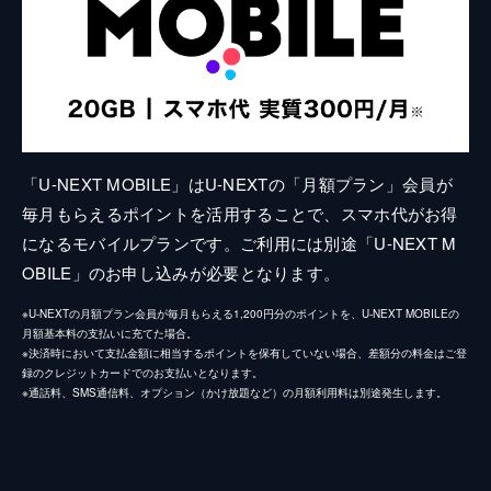
「U-NEXT MOBILE」はU-NEXTの「月額プラン」会員が
毎月もらえるポイントを活用することで、スマホ代がお得
になるモバイルプランです。ご利用には別途「U-NEXT M
OBILE」のお申し込みが必要となります。
※U-NEXTの月額プラン会員が毎月もらえる1,200円分のポイントを、U-NEXT MOBILEの
月額基本料の支払いに充てた場合。
※決済時において支払金額に相当するポイントを保有していない場合、差額分の料金はご登
録のクレジットカードでのお支払いとなります。
※通話料、SMS通信料、オプション（かけ放題など）の月額利用料は別途発生します。