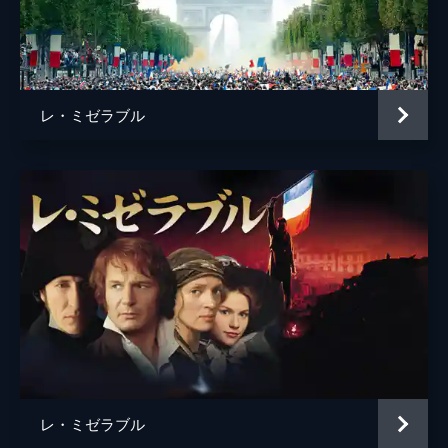
アラン・ブーブリル
クロード＝ミシェル・シェーンベルク
ハーバート・クレッツマー
レ・ミゼラブル
原作
ヴィクトル・ユゴー
アラン・ブーブリル
クロード＝ミシェル・シェーンベルク
製作
ティム・ビーヴァン
エリック・フェルナー
デブラ・ヘイワード
キャメロン・マッキントッシュ
レ・ミゼラブル