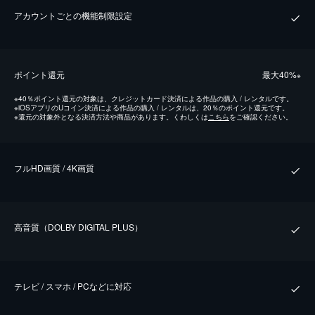
アカウントごとの機能制限設定
ポイント還元
最⼤40%
※
※
40％ポイント還元の対象は、クレジットカード決済による作品の購入 / レンタルです。
※
iOSアプリのUコイン決済による作品の購入 / レンタルは、20％のポイント還元です。
※
還元の対象外となる決済方法や商品があります。くわしくは
こちら
をご確認ください。
フルHD画質 / 4K画質
⾼⾳質（DOLBY DIGITAL PLUS）
テレビ / スマホ / PCなどに対応