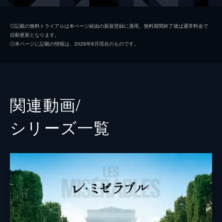
ファンテーヌ
アン・ハサウェイ
◎記載の無料トライアルは本ページ経由の新規登録に適用。無料期間終了後は通常料金で
自動更新となります。
コゼット
アマンダ・セイフライド
◎本ページに記載の情報は、2026年8月現在のものです。
マリウス
エディ・レッドメイン
マダム・テナルディエ
ヘレナ・ボナム・カーター
テナルディエ
サシャ・バロン・コーエン
関連動画/
エポニーヌ
サマンサ・バークス
シリーズ⼀覧
アンジョルラス
アーロン・トヴェイト
コゼット（少女時代）
イザベル・アレン
ダニエル・ハットルストーン
監督
トム・フーパー
脚本
ウィリアム・ニコルソン