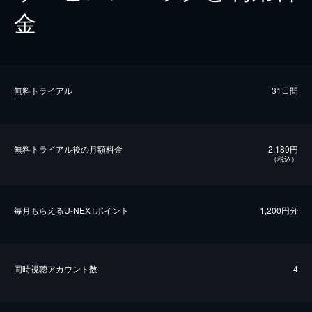
金
無料トライアル
31日間
無料トライアル後の⽉額料金
2,189円
（税込）
毎⽉もらえるU-NEXTポイント
1,200円分
同時視聴アカウント数
4