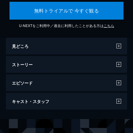
無料トライアルで 今すぐ観る
U-NEXTをご利用中／過去に利用したことがある方は
こちら
見どころ
ストーリー
エピソード
レ・ミゼラブル
キャスト・スタッフ
158分
出演
ジャン・バルジャン
ヒュー・ジャックマン
ジャベール
ラッセル・クロウ