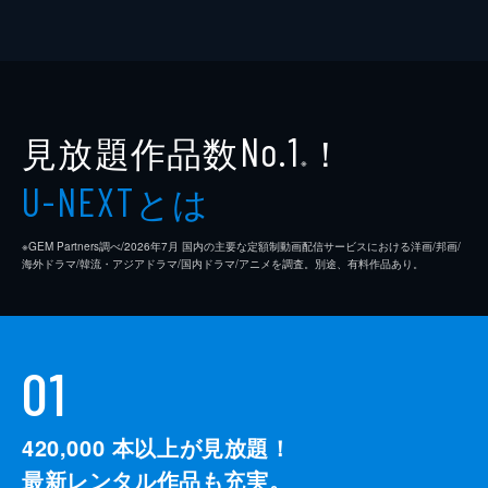
見放題作品数
！
No.1
※
とは
U-NEXT
※GEM Partners調べ/2026年7⽉ 国内の主要な定額制動画配信サービスにおける洋画/邦画/
海外ドラマ/韓流・アジアドラマ/国内ドラマ/アニメを調査。別途、有料作品あり。
01
420,000
本以上が見放題！
最新レンタル作品も充実。