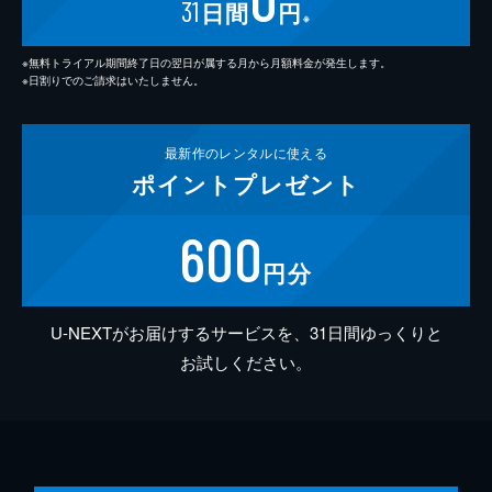
31
日間
円
※
※無料トライアル期間終了日の翌日が属する月から月額料金が発生します。
※日割りでのご請求はいたしません。
最新作の
レンタルに使える
ポイント
プレゼント
600
円分
U-NEXTがお届けするサービスを、31日間ゆっくりと
お試しください。