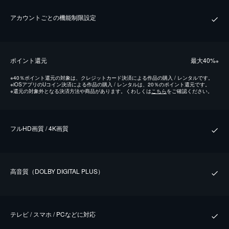
アカウントごとの機能制限設定
ポイント還元
最⼤40%
※
※
40％ポイント還元の対象は、クレジットカード決済による作品の購入 / レンタルです。
※
iOSアプリのUコイン決済による作品の購入 / レンタルは、20％のポイント還元です。
※
還元の対象外となる決済方法や商品があります。くわしくは
こちら
をご確認ください。
フルHD画質 / 4K画質
⾼⾳質（DOLBY DIGITAL PLUS）
テレビ / スマホ / PCなどに対応