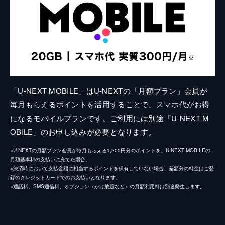
「U-NEXT MOBILE」はU-NEXTの「月額プラン」会員が
毎月もらえるポイントを活用することで、スマホ代がお得
になるモバイルプランです。ご利用には別途「U-NEXT M
OBILE」のお申し込みが必要となります。
※U-NEXTの月額プラン会員が毎月もらえる1,200円分のポイントを、U-NEXT MOBILEの
月額基本料の支払いに充てた場合。
※決済時において支払金額に相当するポイントを保有していない場合、差額分の料金はご登
録のクレジットカードでのお支払いとなります。
※通話料、SMS通信料、オプション（かけ放題など）の月額利用料は別途発生します。