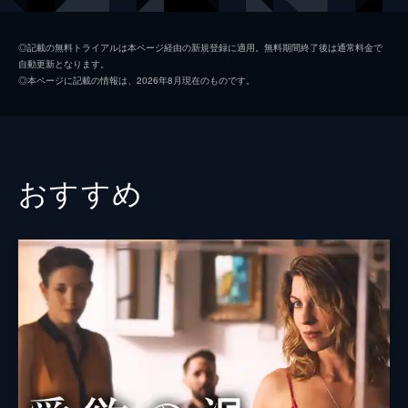
テレーザ・サポナンジェロ
◎記載の無料トライアルは本ページ経由の新規登録に適用。無料期間終了後は通常料金で
自動更新となります。
ジュゼッペ・バッティストン
◎本ページに記載の情報は、2026年8月現在のものです。
ファビオ・トロイアーノ
監督
シルヴィオ・ソルディーニ
脚本
シルヴィオ・ソルディーニ
おすすめ
ドリアーナ・レオンデフ
アンジェロ・カルボーネ
音楽
ジョヴァンニ・ヴェノスタ
製作
リオネッロ・チェッリ
ルート・ヴァルトブルゲール