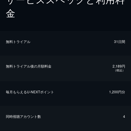
金
無料トライアル
31日間
無料トライアル後の⽉額料金
2,189円
（税込）
毎⽉もらえるU-NEXTポイント
1,200円分
同時視聴アカウント数
4