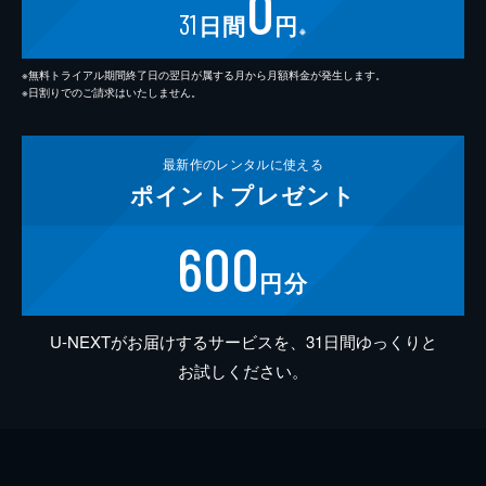
0
31
日間
円
※
※無料トライアル期間終了日の翌日が属する月から月額料金が発生します。
※日割りでのご請求はいたしません。
最新作の
レンタルに使える
ポイント
プレゼント
600
円分
U-NEXTがお届けするサービスを、31日間ゆっくりと
お試しください。