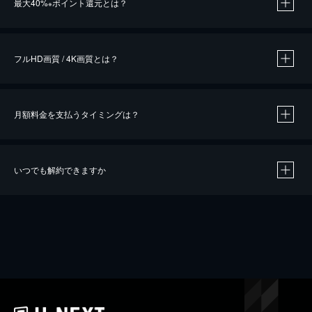
最大40%
ポイント還元とは？
※
※
作品によって必要なポイントが異なります。
フルHD画質 / 4K画質とは？
月額料金を支払うタイミングは？
※
40％ポイント還元の対象は、クレジットカード決済による作品の購入 / レンタルです。
※
iOSアプリのUコイン決済による作品の購入 / レンタルは、20％のポイント還元です。
※
還元の対象外となる決済方法や商品があります。くわしくは
こちら
をご確認ください。
いつでも解約できますか
こちら