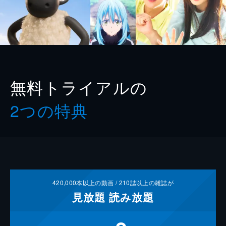
無料トライアルの
2つの特典
420,000
本以上の動画 /
210
誌以上の雑誌が
見放題
読み放題