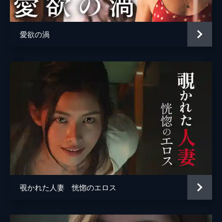
愛欲の渦
覗かれた人妻 恍惚のエロス