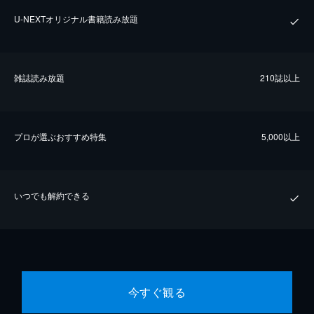
U-NEXTオリジナル書籍読み放題
雑誌読み放題
210誌以上
プロが選ぶおすすめ特集
5,000以上
いつでも解約できる
今すぐ観る