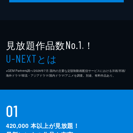
見放題作品数
！
No.1
※
とは
U-NEXT
※GEM Partners調べ/2026年7⽉ 国内の主要な定額制動画配信サービスにおける洋画/邦画/
海外ドラマ/韓流・アジアドラマ/国内ドラマ/アニメを調査。別途、有料作品あり。
01
420,000
本以上が見放題！