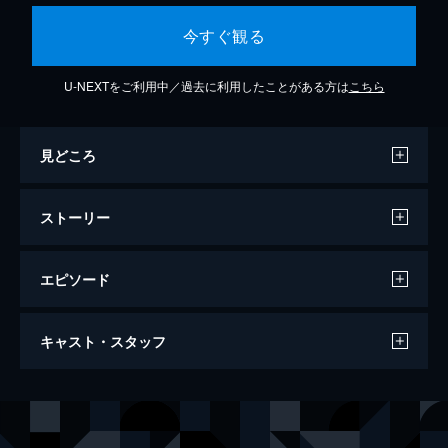
今すぐ観る
U-NEXTをご利用中／過去に利用したことがある方は
こちら
見どころ
ストーリー
エピソード
30日の不倫
キャスト・スタッフ
125分
出演
アルバ・ロルヴァケル
ピエルフランチェスコ・ファヴィーノ