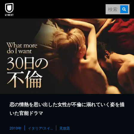
本文へスキップ
恋の情熱を思い出した女性が不倫に溺れていく姿を描
いた官能ドラマ
2010年
イタリア/スイ...
見放題