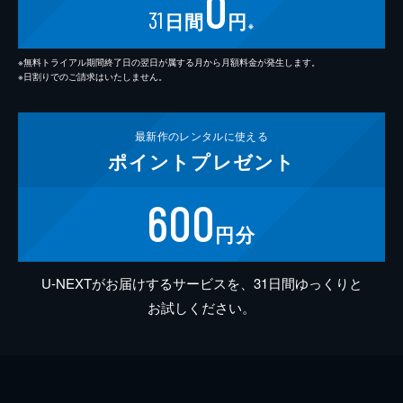
0
31
日間
円
※
※無料トライアル期間終了日の翌日が属する月から月額料金が発生します。
※日割りでのご請求はいたしません。
最新作の
レンタルに使える
ポイント
プレゼント
600
円分
U-NEXTがお届けするサービスを、31日間ゆっくりと
お試しください。