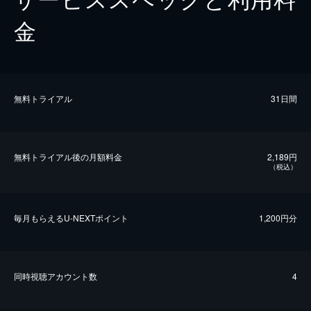
金
無料トライアル
31日間
無料トライアル後の⽉額料金
2,189円
（税込）
毎⽉もらえるU-NEXTポイント
1,200円分
同時視聴アカウント数
4