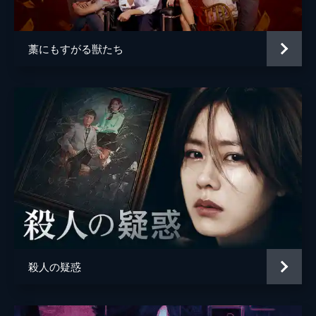
藁にもすがる獣たち
殺人の疑惑