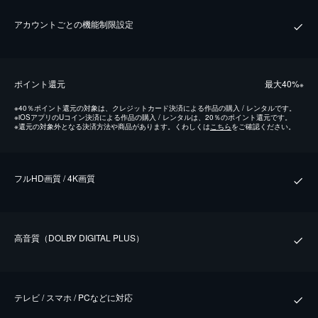
アカウントごとの機能制限設定
ポイント還元
最⼤40%
※
※
40％ポイント還元の対象は、クレジットカード決済による作品の購入 / レンタルです。
※
iOSアプリのUコイン決済による作品の購入 / レンタルは、20％のポイント還元です。
※
還元の対象外となる決済方法や商品があります。くわしくは
こちら
をご確認ください。
フルHD画質 / 4K画質
⾼⾳質（DOLBY DIGITAL PLUS）
テレビ / スマホ / PCなどに対応