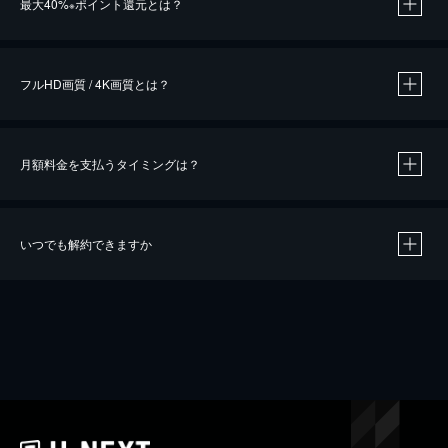
最大40%
ポイント還元とは？
※
※
作品によって必要なポイントが異なります。
フルHD画質 / 4K画質とは？
月額料金を支払うタイミングは？
※
40％ポイント還元の対象は、クレジットカード決済による作品の購入 / レンタルです。
※
iOSアプリのUコイン決済による作品の購入 / レンタルは、20％のポイント還元です。
※
還元の対象外となる決済方法や商品があります。くわしくは
こちら
をご確認ください。
いつでも解約できますか
こちら