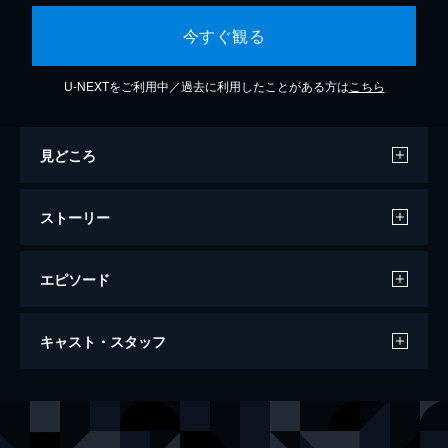
今すぐ観る
U-NEXTをご利用中／過去に利用したことがある方は
こちら
見どころ
ストーリー
エピソード
少女は悪魔を待ちわびて
キャスト・スタッフ
108分
出演
ナム・ヒジュ
シム・ウンギョン
デヨン
ユン・ジェムン