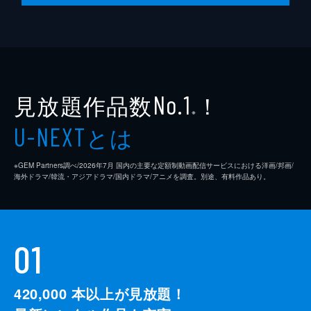
見放題作品数
！
No.1
※
とは
U-NEXT
※GEM Partners調べ/2026年7⽉ 国内の主要な定額制動画配信サービスにおける洋画/邦画/
海外ドラマ/韓流・アジアドラマ/国内ドラマ/アニメを調査。別途、有料作品あり。
01
420,000
本以上が見放題！