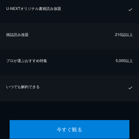
U-NEXTオリジナル書籍読み放題
雑誌読み放題
210誌以上
プロが選ぶおすすめ特集
5,000以上
いつでも解約できる
今すぐ観る