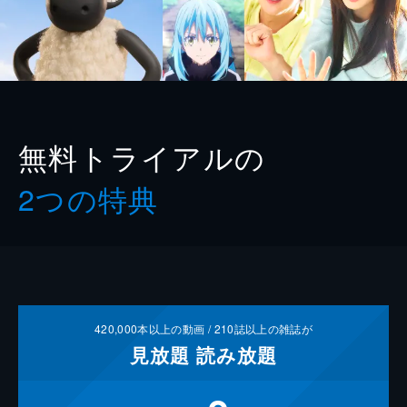
無料トライアルの
2つの特典
420,000
本以上の動画 /
210
誌以上の雑誌が
見放題
読み放題