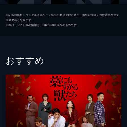
キム・ギボム
キム・ソンオ
◎記載の無料トライアルは本ページ経由の新規登録に適用。無料期間終了後は通常料金で
自動更新となります。
アン・ジェホン
◎本ページに記載の情報は、2026年8月現在のものです。
キム・ウォネ
キム・ホンファ
監督
モ・ホンジン
おすすめ
脚本
モ・ホンジン