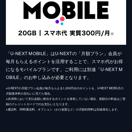
「U-NEXT MOBILE」はU-NEXTの「月額プラン」会員が
毎月もらえるポイントを活用することで、スマホ代がお得
になるモバイルプランです。ご利用には別途「U-NEXT M
OBILE」のお申し込みが必要となります。
※U-NEXTの月額プラン会員が毎月もらえる1,200円分のポイントを、U-NEXT MOBILEの
月額基本料の支払いに充てた場合。
※決済時において支払金額に相当するポイントを保有していない場合、差額分の料金はご登
録のクレジットカードでのお支払いとなります。
※通話料、SMS通信料、オプション（かけ放題など）の月額利用料は別途発生します。