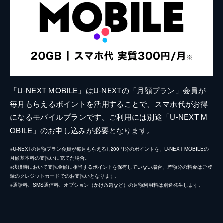
「U-NEXT MOBILE」はU-NEXTの「月額プラン」会員が
毎月もらえるポイントを活用することで、スマホ代がお得
になるモバイルプランです。ご利用には別途「U-NEXT M
OBILE」のお申し込みが必要となります。
※U-NEXTの月額プラン会員が毎月もらえる1,200円分のポイントを、U-NEXT MOBILEの
月額基本料の支払いに充てた場合。
※決済時において支払金額に相当するポイントを保有していない場合、差額分の料金はご登
録のクレジットカードでのお支払いとなります。
※通話料、SMS通信料、オプション（かけ放題など）の月額利用料は別途発生します。