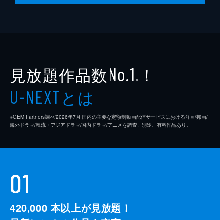
見放題作品数
！
No.1
※
とは
U-NEXT
※GEM Partners調べ/2026年7⽉ 国内の主要な定額制動画配信サービスにおける洋画/邦画/
海外ドラマ/韓流・アジアドラマ/国内ドラマ/アニメを調査。別途、有料作品あり。
01
420,000
本以上が見放題！