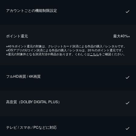
アカウントごとの機能制限設定
ポイント還元
最⼤40%
※
※
40％ポイント還元の対象は、クレジットカード決済による作品の購入 / レンタルです。
※
iOSアプリのUコイン決済による作品の購入 / レンタルは、20％のポイント還元です。
※
還元の対象外となる決済方法や商品があります。くわしくは
こちら
をご確認ください。
フルHD画質 / 4K画質
⾼⾳質（DOLBY DIGITAL PLUS）
テレビ / スマホ / PCなどに対応