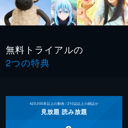
無料トライアルの
2つの特典
420,000
本以上の動画 /
210
誌以上の雑誌が
見放題
読み放題