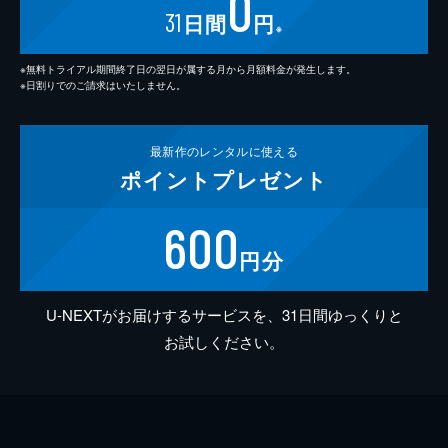
0
31
日間
円
※
※無料トライアル期間終了日の翌日が属する月から月額料金が発生します。
※日割りでのご請求はいたしません。
最新作の
レンタルに使える
ポイント
プレゼント
600
円分
U-NEXTがお届けするサービスを、31日間ゆっくりと
お試しください。