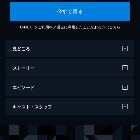
今すぐ観る
U-NEXTをご利用中／過去に利用したことがある方は
こちら
見どころ
ストーリー
エピソード
セレブリティ 欲望とセックスの罠
キャスト・スタッフ
99分
出演
ミラ・ソルヴィノ
ケイリー・エルウィズ