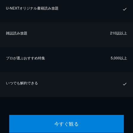
U-NEXTオリジナル書籍読み放題
雑誌読み放題
210誌以上
プロが選ぶおすすめ特集
5,000以上
いつでも解約できる
今すぐ観る