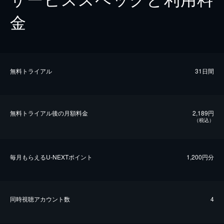
金
無料トライアル
31日間
無料トライアル後の⽉額料金
2,189円
（税込）
毎⽉もらえるU-NEXTポイント
1,200円分
同時視聴アカウント数
4