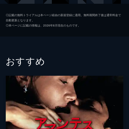
クリストファー・バッカス
◎記載の無料トライアルは本ページ経由の新規登録に適用。無料期間終了後は通常料金で
自動更新となります。
キャサリン・マクナマラ
◎本ページに記載の情報は、2026年8月現在のものです。
リサ・ゲイ・ハミルトン
メローラ・ウォルターズ
監督
ジョン・スチュワート・ミュラー
おすすめ
脚本
ジョン・スチュワート・ミュラー
ローラ・ボーズマ
音楽
トビー・チュウ
製作
ジョン・スチュワート・ミュラー
ローラ・ボーズマ
ジェリー・ラング