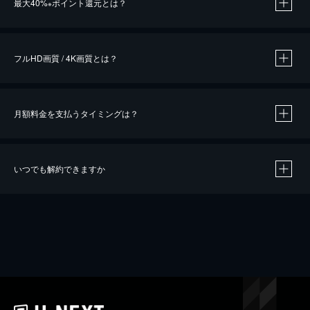
最大40%
ポイント還元とは？
※
※
作品によって必要なポイントが異なります。
フルHD画質 / 4K画質とは？
月額料金を支払うタイミングは？
※
40％ポイント還元の対象は、クレジットカード決済による作品の購入 / レンタルです。
※
iOSアプリのUコイン決済による作品の購入 / レンタルは、20％のポイント還元です。
※
還元の対象外となる決済方法や商品があります。くわしくは
こちら
をご確認ください。
いつでも解約できますか
こちら