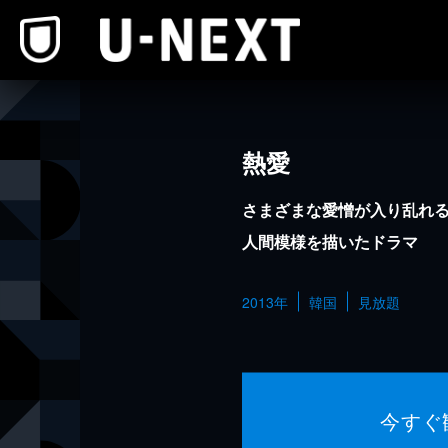
本文へスキップ
熱愛
さまざまな愛憎が入り乱れ
人間模様を描いたドラマ
2013年
韓国
見放題
今すぐ