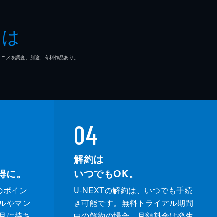
ユ
とは
手
マ/アニメを調査。別途、有料作品あり。
ヨ
を
04
解約は
得に。
いつでもOK。
のポイン
U-NEXTの解約は、いつでも手続
ルやマン
き可能です。無料トライアル期間
月に持ち
中の解約の場合、月額料金は発生