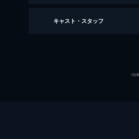
キャスト・スタッフ
第1話
シンソン乳業創立20周年記念パーテ
す。ある日、女子大生・ユリムと知り
をついてしまう。
出演
63分
第2話
◎記
ムンドの不貞を知った矢先、倒れて余
て慰められるが、その帰りにバイクで
ばれてしまう。
65分
第3話
死んだテシンの遺言状には「全てをム