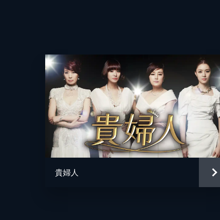
違う」と言うムヨルの言葉を一蹴。悲
倒れてしまう。
脚本
63分
第4話
演出
遺言状には「株式の60％をムヨルに
ルがユリムに捨てられる夢を見ていた
跡されていた。
65分
第5話
ムンドの車に行く手を阻まれたハン理
となったユリムは、ムヨルの祈りも通
貴婦人
の訪問を受ける。
63分