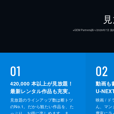
第9話
ムヨルは「祖父の遺志を継いで新たな
見
ジョンは胸を痛める。その後、ムヨル
にしてくれない。
※GEM Partners調べ/20
62分
第10話
ナンチョのウンスクへの仕打ちを目撃
ルが牧場の契約をしたとの報告が入り
01
02
心に誓う。
65分
420,000
本以上が見放題！
動画も
最新レンタル作品も充実。
U-NE
見放題のラインアップ数は断トツ
映画 / 
のNo.1。だから観たい作品を、た
ん、マンガ 
っぷり、お得に楽しめます。ま
豊富にラ