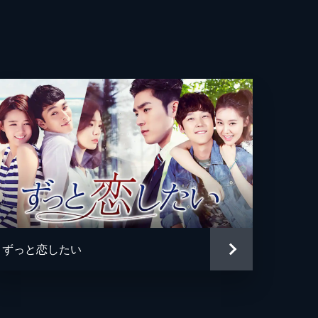
て
ン
イェギョン
ソプ
ムヨ
追
体
察
ずっと恋したい