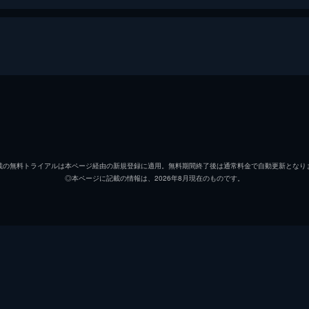
ィーの席で、社長のムンドに息子のムヨルが抗議する騒ぎを起
合ったムヨルは、自分が高校生とは言いだせず、大学生だとう
カン・ムヨ
ソンフ
ハン・ヨジュン
チェ・
載の無料トライアルは本ページ経由の新規登録に適用。無料期間終了後は通常料金で自動更新となり
◎本ページに記載の情報は、2026年8月現在のものです。
ホン・スヒョク
シム・
命が短いことを告げられるテシン。一方、ムヨルはユリムに会
2人乗りをして事故に遭い、大学生だとうそをついていたこと
カン・ムンド
チョン
ヤン・ウンスク
チョン
ホン・ナンチョ
ファン
ンドに譲る」とあり、家族は驚く。ムンドは、「祖父の意志と