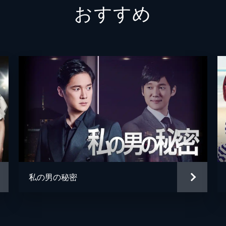
おすすめ
しいムヨルはユリムに会いに行くも相手にされず、雨に打たれ
ハン・ユリム
ソヒョ
パク・
べ・テ
」とあり、ムヨルは真実を明かすと言うがムンドは動じない。
頃、ユリムと妹・ユジョンと父・ハン理事の乗る車がある車に
事の車は横転し、ムンドは遺言状を奪い去った。この事故で重
じず息を引き取ってしまう。一方、ムンドは事故を捜査する警
私の男の秘密