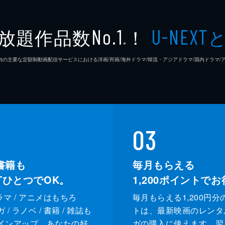
乳業会社を興す」と理事会で宣言。父と言い争うムヨルを見た
放題作品数
！
No.1
U-NEXT
は大学を辞めたミンスと共に資金調達に奔走するが、銀行は相
※
26年7⽉ 国内の主要な定額制動画配信サービスにおける洋画/邦画/海外ドラマ/韓流・アジアドラマ/国内ドラ
したムンドは彼女を責め、ナンチョもムンドを罵る。そこにム
、ウンスクたちが喜びに沸く一方でムンドはムヨルを潰すこと
03
書籍も
毎月もらえる
XTひとつでOK。
1,200
ポイントでお
ドラマ / アニメはもちろ
毎月もらえる1,200円分
/ ラノベ / 書籍 / 雑誌も
トは、最新映画のレンタ
インアップ。あなたの好
ガの購入に使えます。翌