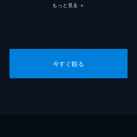
もっと見る
＋
、叔母夫婦との再会を喜ぶ。一方、ユジョンは父や姉の死後、
世話になり、牧場で暮らしていた。その後、ムヨルはユジョン
しいと言うが、彼はこれを拒否。住む場所を失うユジョンは牧
今すぐ観る
られ、スヒョクの勧めでシンソン乳業の入社試験を受ける。
ョクはバーにユジョンを呼び出し、自分は孤独だと嘆く。牛の
動かされ、彼女を雇う気になった頃、ユジョンはシンソン乳業