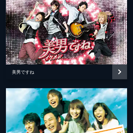
美嘉（水沢エレナ）は優（阿部力）と同じ大
岸谷五朗
学へ。クリスマスイブにヒロ（瀬戸康史）と
の赤ちゃんのお参りに行った美嘉はノゾム
脚本
渡邉睦月
（三浦翔平）からヒロの病気のことを聞
き…。
プロデューサー
三城真一
48分
森川真行
最終話 「私は今でも空に恋をしていま
す…」
加藤章一
ヒロ（瀬戸康史）の元に戻った美嘉（水沢エ
那須田淳
レナ）。２人は自分にとって一番大切な人は
誰か、今一番大事なことは何かに気付く。そ
美男ですね
原作
美嘉
して３日間の外出許可をもらったヒロは…。
48分
演出
今井夏木
松田礼人