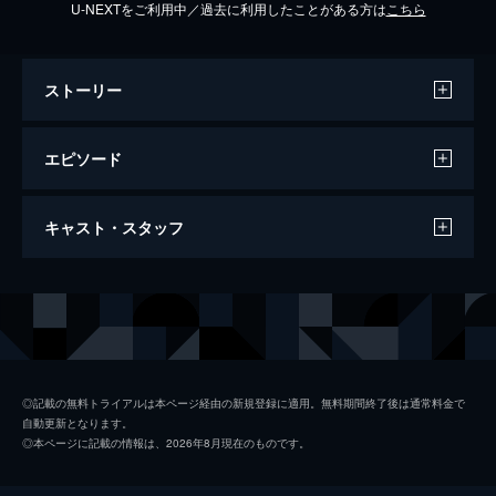
U-NEXTをご利用中／過去に利用したことがある方は
こちら
ストーリー
エピソード
第１話 「2500万人が涙した真実のラブス
キャスト・スタッフ
トーリー！切ない純愛…」
ある日、見知らぬ同級生・ヒロ（瀬戸康史）
にキスをされた美嘉（水沢エレナ）。ファー
出演
水沢エレナ
ストキスをそんな形で迎えショックを受ける
が、美嘉の恋はすでに始まっていた…。
瀬戸康史
48分
阿部力
第２話 「ずっと好きだったよ…せつない
◎記載の無料トライアルは本ページ経由の新規登録に適用。無料期間終了後は通常料金で
自動更新となります。
初恋に衝撃のゆくえ」
葵
◎本ページに記載の情報は、2026年8月現在のものです。
ヒロ（瀬戸康史）と付き合い始めた美嘉（水
三浦翔平
沢エレナ）。そのことはあっという間に学校