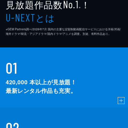
見放題作品数
！
No.1
※
とは
U-NEXT
※GEM Partners調べ/2026年7⽉ 国内の主要な定額制動画配信サービスにおける洋画/邦画/
海外ドラマ/韓流・アジアドラマ/国内ドラマ/アニメを調査。別途、有料作品あり。
01
420,000
本以上が見放題！
最新レンタル作品も充実。
02