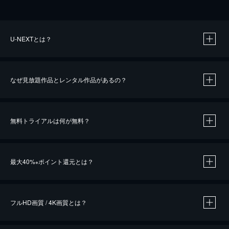
U-NEXTとは？
なぜ見放題作品とレンタル作品があるの？
無料トライアルは何が無料？
※
最大40%
ポイント還元とは？
※
※
作品によって必要なポイントが異なります。
フルHD画質 / 4K画質とは？