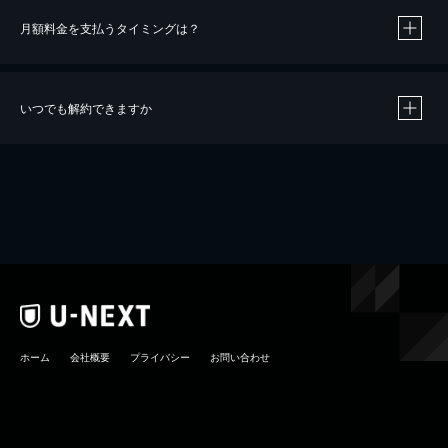
月額料金を支払うタイミングは？
※
40％ポイント還元の対象は、クレジットカード決済による作品の購入 / レンタルです。
※
iOSアプリのUコイン決済による作品の購入 / レンタルは、20％のポイント還元です。
※
還元の対象外となる決済方法や商品があります。くわしくは
こちら
をご確認ください。
いつでも解約できますか
こちら
ホーム
会社概要
プライバシー
お問い合わせ