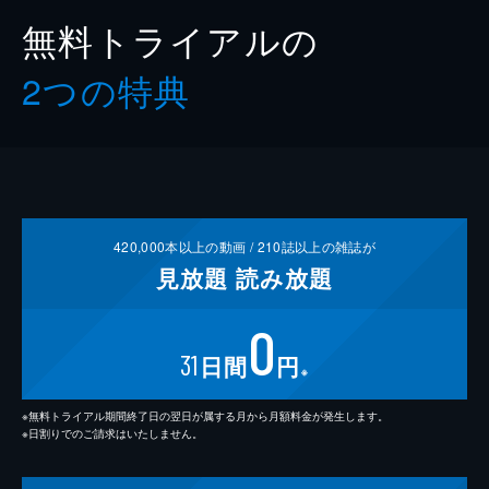
無料トライアルの
2つの特典
420,000
本以上の動画 /
210
誌以上の雑誌が
見放題
読み放題
0
31
日間
円
※
※無料トライアル期間終了日の翌日が属する月から月額料金が発生します。
※日割りでのご請求はいたしません。