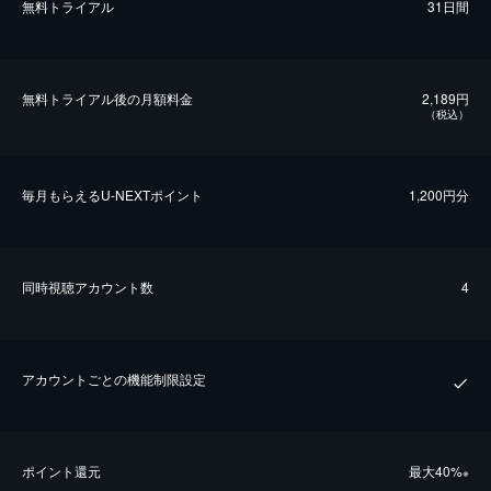
無料トライアル
31日間
無料トライアル後の⽉額料金
2,189円
（税込）
毎⽉もらえるU-NEXTポイント
1,200円分
同時視聴アカウント数
4
アカウントごとの機能制限設定
ポイント還元
最⼤40%
※