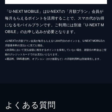
「U-NEXT MOBILE」はU-NEXTの「月額プラン」会員が
毎月もらえるポイントを活用することで、スマホ代がお得
になるモバイルプランです。ご利用には別途「U-NEXT M
OBILE」のお申し込みが必要となります。
※U-NEXTの月額プラン会員が毎月もらえる1,200円分のポイントを、U-NEXT MOBILEの
月額基本料の支払いに充てた場合。
※決済時において支払金額に相当するポイントを保有していない場合、差額分の料金はご登
録のクレジットカードでのお支払いとなります。
※通話料、SMS通信料、オプション（かけ放題など）の月額利用料は別途発生します。
よくある質問