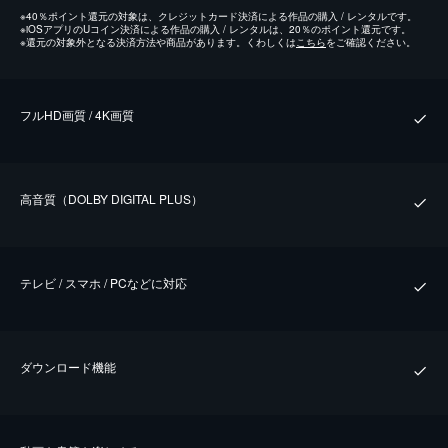
※
40％ポイント還元の対象は、クレジットカード決済による作品の購入 / レンタルです。
※
iOSアプリのUコイン決済による作品の購入 / レンタルは、20％のポイント還元です。
※
還元の対象外となる決済方法や商品があります。くわしくは
こちら
をご確認ください。
フルHD画質 / 4K画質
⾼⾳質（DOLBY DIGITAL PLUS）
テレビ / スマホ / PCなどに対応
ダウンロード機能