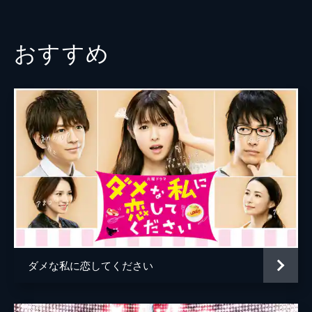
でウワサになり、ヒロの元カノ・咲（波瑠）
波瑠
から美嘉に対する嫌がらせが始まる。
48分
永山絢斗
おすすめ
第３話 「ぜってー幸せにするから！新し
菊池亜希子
い命に父は母は…突然ヒロをおそう驚愕の
真実」
中村果生莉
美嘉（水沢エレナ）から妊娠を告げられたヒ
ロ（瀬戸康史）は、心から喜び、３人で家族
佐武宇綺
になろうと約束する。だが、美嘉の父（岸谷
五朗）は絶対に認めないと激怒する。
小林さり
48分
宮澤佐江
第４話 「もう、おまえの涙ふいてやれな
いから！ヒロ悲しみの決意…新しい恋」
戸田昌宏
病気を告げられたヒロ（瀬戸康史）は、流産
松下奈緒
で傷ついた美嘉（水沢エレナ）にそのことを
伝えられずにいた。そして美嘉のことを考
奥貫薫
え、わざと冷たくあしらい別れを切り出す。
ダメな私に恋してください
48分
宇梶剛士
第５話 「ずっとずっと、好きだったよ！
羽田美智子
ふたりだけの結婚式」