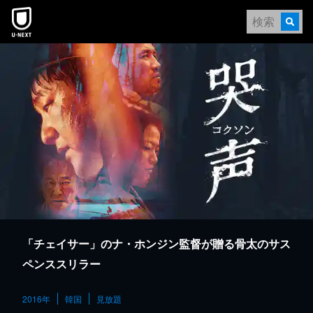
本文へスキップ
「チェイサー」のナ・ホンジン監督が贈る骨太のサス
ペンススリラー
2016年
韓国
見放題