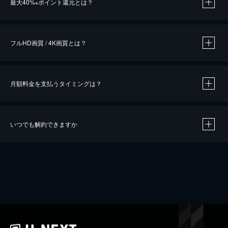
最大40%
ポイント還元とは？
※
※
作品によって必要なポイントが異なります。
フルHD画質 / 4K画質とは？
月額料金を支払うタイミングは？
※
40％ポイント還元の対象は、クレジットカード決済による作品の購入 / レンタルです。
※
iOSアプリのUコイン決済による作品の購入 / レンタルは、20％のポイント還元です。
※
還元の対象外となる決済方法や商品があります。くわしくは
こちら
をご確認ください。
いつでも解約できますか
こちら