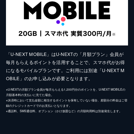
「U-NEXT MOBILE」はU-NEXTの「月額プラン」会員が
毎月もらえるポイントを活用することで、スマホ代がお得
になるモバイルプランです。ご利用には別途「U-NEXT M
OBILE」のお申し込みが必要となります。
※U-NEXTの月額プラン会員が毎月もらえる1,200円分のポイントを、U-NEXT MOBILEの
月額基本料の支払いに充てた場合。
※決済時において支払金額に相当するポイントを保有していない場合、差額分の料金はご登
録のクレジットカードでのお支払いとなります。
※通話料、SMS通信料、オプション（かけ放題など）の月額利用料は別途発生します。