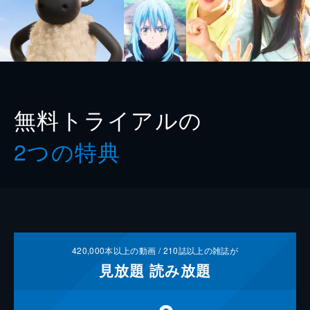
無料トライアルの
2つの特典
420,000
本以上の動画 /
210
誌以上の雑誌が
見放題
読み放題