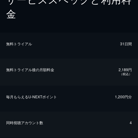
金
無料トライアル
31日間
無料トライアル後の⽉額料金
2,189円
（税込）
毎⽉もらえるU-NEXTポイント
1,200円分
同時視聴アカウント数
4