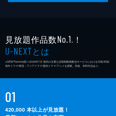
見放題作品数
！
No.1
※
とは
U-NEXT
※GEM Partners調べ/2026年7⽉ 国内の主要な定額制動画配信サービスにおける洋画/邦画/
海外ドラマ/韓流・アジアドラマ/国内ドラマ/アニメを調査。別途、有料作品あり。
01
420,000
本以上が見放題！