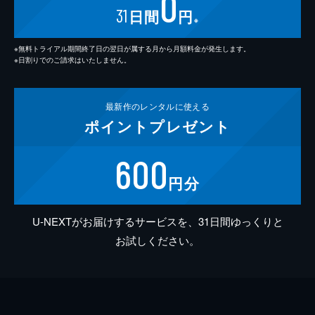
0
31
日間
円
※
※無料トライアル期間終了日の翌日が属する月から月額料金が発生します。
※日割りでのご請求はいたしません。
最新作の
レンタルに使える
ポイント
プレゼント
600
円分
U-NEXTがお届けするサービスを、31日間ゆっくりと
お試しください。