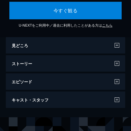
今すぐ観る
U-NEXTをご利用中／過去に利用したことがある方は
こちら
見どころ
ストーリー
エピソード
哭声／コクソン
キャスト・スタッフ
156分
出演
警察官ジョング
クァク・ドウォン
祈祷師イルグァン
ファン・ジョンミン