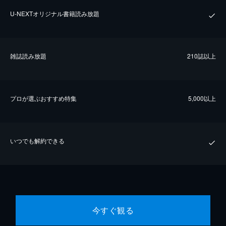
U-NEXTオリジナル書籍読み放題
雑誌読み放題
210誌以上
プロが選ぶおすすめ特集
5,000以上
いつでも解約できる
今すぐ観る