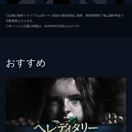
山の中の男
國村隼
◎記載の無料トライアルは本ページ経由の新規登録に適用。無料期間終了後は通常料金で
自動更新となります。
目撃者ムミョン
チョン・ウヒ
◎本ページに記載の情報は、2026年8月現在のものです。
ヒョジン
キム・ファニ
チャン・ソヨン
ソン・カングク
おすすめ
キム・ドユン
監督
ナ・ホンジン
脚本
ナ・ホンジン
音楽
チャン・ヨンギュ
タルパラン