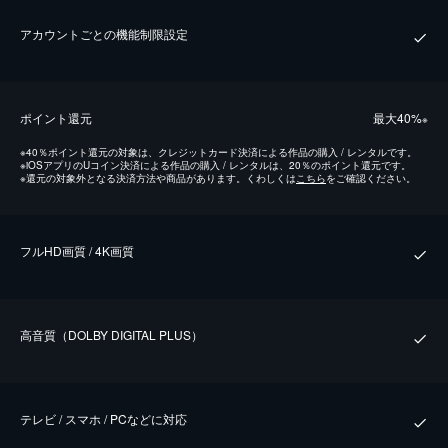
アカウントごとの機能制限設定
ポイント還元
最⼤40%
※
※
40％ポイント還元の対象は、クレジットカード決済による作品の購入 / レンタルです。
※
iOSアプリのUコイン決済による作品の購入 / レンタルは、20％のポイント還元です。
※
還元の対象外となる決済方法や商品があります。くわしくは
こちら
をご確認ください。
フルHD画質 / 4K画質
⾼⾳質（DOLBY DIGITAL PLUS）
テレビ / スマホ / PCなどに対応