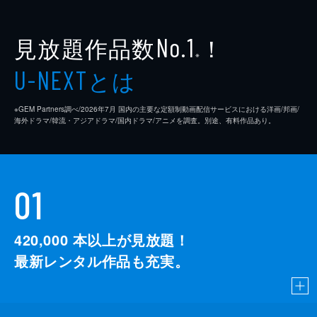
見放題作品数
！
No.1
※
とは
U-NEXT
※GEM Partners調べ/2026年7⽉ 国内の主要な定額制動画配信サービスにおける洋画/邦画/
海外ドラマ/韓流・アジアドラマ/国内ドラマ/アニメを調査。別途、有料作品あり。
01
420,000
本以上が見放題！
最新レンタル作品も充実。