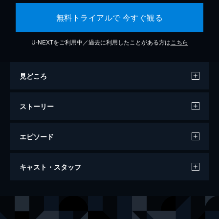
無料トライアルで 今すぐ観る
U-NEXTをご利用中／過去に利用したことがある方は
こちら
見どころ
ストーリー
エピソード
羊たちの沈黙
キャスト・スタッフ
119分
出演
クラリス・スターリング
ジョディ・フォスター
ハンニバル・レクター
アンソニー・ホプキンス