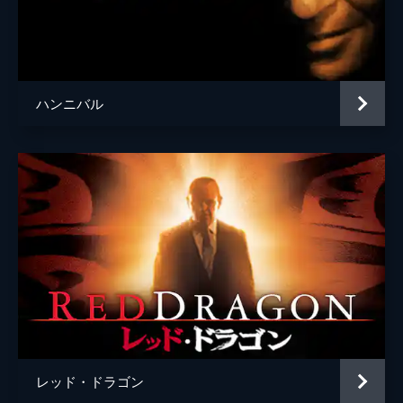
ダン・バトラー
監督
ジョナサン・デミ
脚本
テッド・タリー
ハンニバル
原作
トマス・ハリス
音楽
ハワード・ショア
製作
エドワード・サクソン
ケネス・ウット
ロン・ボズマン
レッド・ドラゴン