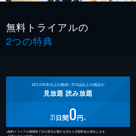
無料トライアルの
2つの特典
420,000
本以上の動画 /
210
誌以上の雑誌が
見放題
読み放題
0
31
日間
円
※
※無料トライアル期間終了日の翌日が属する月から月額料金が発生します。