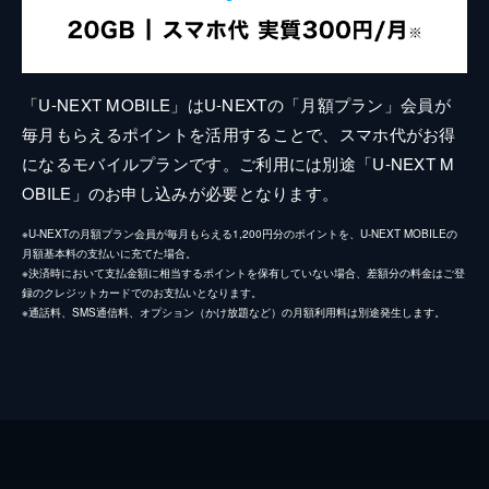
「U-NEXT MOBILE」はU-NEXTの「月額プラン」会員が
毎月もらえるポイントを活用することで、スマホ代がお得
になるモバイルプランです。ご利用には別途「U-NEXT M
OBILE」のお申し込みが必要となります。
※U-NEXTの月額プラン会員が毎月もらえる1,200円分のポイントを、U-NEXT MOBILEの
月額基本料の支払いに充てた場合。
※決済時において支払金額に相当するポイントを保有していない場合、差額分の料金はご登
録のクレジットカードでのお支払いとなります。
※通話料、SMS通信料、オプション（かけ放題など）の月額利用料は別途発生します。