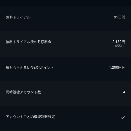
無料トライアル
31日間
無料トライアル後の⽉額料金
2,189円
（税込）
毎⽉もらえるU-NEXTポイント
1,200円分
同時視聴アカウント数
4
アカウントごとの機能制限設定