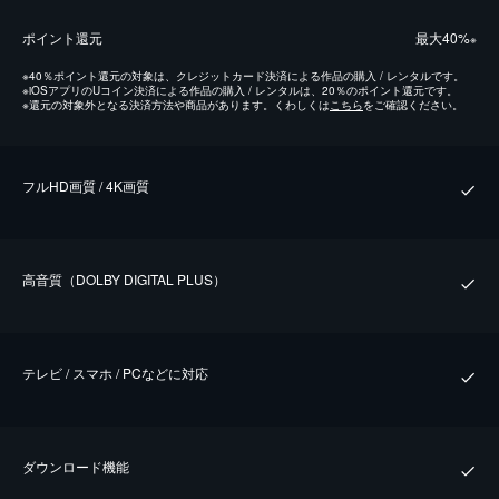
ポイント還元
最⼤40%
※
※
40％ポイント還元の対象は、クレジットカード決済による作品の購入 / レンタルです。
※
iOSアプリのUコイン決済による作品の購入 / レンタルは、20％のポイント還元です。
※
還元の対象外となる決済方法や商品があります。くわしくは
こちら
をご確認ください。
フルHD画質 / 4K画質
⾼⾳質（DOLBY DIGITAL PLUS）
テレビ / スマホ / PCなどに対応
ダウンロード機能