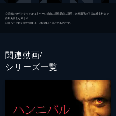
クロフォード主任捜査官
スコット・グレン
◎記載の無料トライアルは本ページ経由の新規登録に適用。無料期間終了後は通常料金で
自動更新となります。
バッファロー・ビル
テッド・レヴィン
◎本ページに記載の情報は、2026年8月現在のものです。
チルトン医師
アンソニー・ヒールド
マップ
ケイシー・レモンズ
マーティン上院議員
ダイアン・ベイカー
関連動画/
キャサリン・マーティン
ブルック・スミス
シリーズ⼀覧
バーニー
フランキー・Ｒ・フェイソン
ＦＢＩ長官
ロジャー・コーマン
ボイル警部補
チャールズ・ネイピア
ＦＢＩ捜査官
ジョージ・Ａ・ロメロ
ポール・レイザー