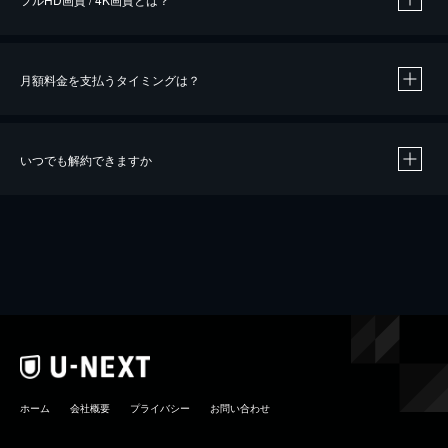
月額料金を支払うタイミングは？
※
40％ポイント還元の対象は、クレジットカード決済による作品の購入 / レンタルです。
※
iOSアプリのUコイン決済による作品の購入 / レンタルは、20％のポイント還元です。
※
還元の対象外となる決済方法や商品があります。くわしくは
こちら
をご確認ください。
いつでも解約できますか
こちら
ホーム
会社概要
プライバシー
お問い合わせ