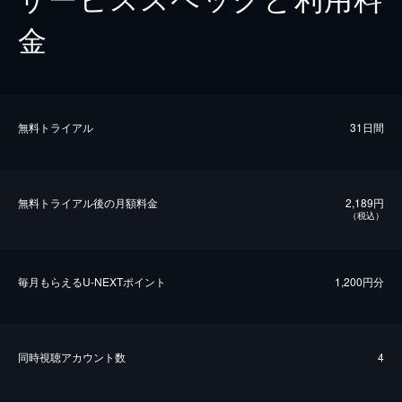
金
無料トライアル
31日間
無料トライアル後の⽉額料金
2,189円
（税込）
毎⽉もらえるU-NEXTポイント
1,200円分
同時視聴アカウント数
4