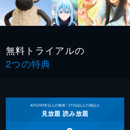
無料トライアルの
2つの特典
420,000
本以上の動画 /
210
誌以上の雑誌が
見放題
読み放題