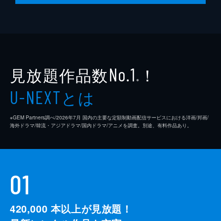
見放題作品数
！
No.1
※
とは
U-NEXT
※GEM Partners調べ/2026年7⽉ 国内の主要な定額制動画配信サービスにおける洋画/邦画/
海外ドラマ/韓流・アジアドラマ/国内ドラマ/アニメを調査。別途、有料作品あり。
01
420,000
本以上が見放題！