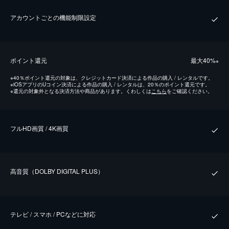
アカウントごとの機能制限設定
ポイント還元
最⼤40%
※
※
40％ポイント還元の対象は、クレジットカード決済による作品の購入 / レンタルです。
※
iOSアプリのUコイン決済による作品の購入 / レンタルは、20％のポイント還元です。
※
還元の対象外となる決済方法や商品があります。くわしくは
こちら
をご確認ください。
フルHD画質 / 4K画質
⾼⾳質（DOLBY DIGITAL PLUS）
テレビ / スマホ / PCなどに対応