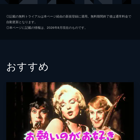
ベルナルド
ジョージ・チャキリス
◎記載の無料トライアルは本ページ経由の新規登録に適用。無料期間終了後は通常料金で
自動更新となります。
アニタ
リタ・モレノ
◎本ページに記載の情報は、2026年8月現在のものです。
リフ
ラス・タンブリン
アイス
タッカー・スミス
デヴィッド・ウィンターズ
おすすめ
トニー・モルデンテ
サイモン・オークランド
ジョン・アスティン
ネッド・グラス
監督
ロバート・ワイズ
ジェローム・ロビンズ