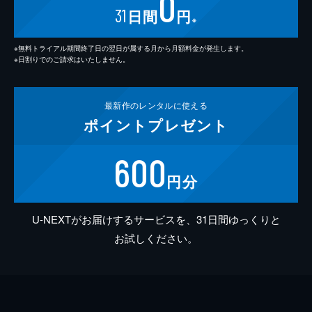
0
31
日間
円
※
※無料トライアル期間終了日の翌日が属する月から月額料金が発生します。
※日割りでのご請求はいたしません。
最新作の
レンタルに使える
ポイント
プレゼント
600
円分
U-NEXTがお届けするサービスを、31日間ゆっくりと
お試しください。