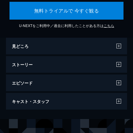
無料トライアルで 今すぐ観る
U-NEXTをご利用中／過去に利用したことがある方は
こちら
見どころ
ストーリー
エピソード
ウエスト・サイド物語
キャスト・スタッフ
154分
出演
マリア
ナタリー・ウッド
トニー
リチャード・ベイマー