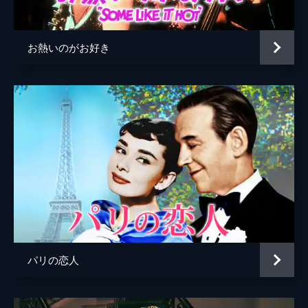
脚本
アーネスト・レーマン
原作
ジェローム・ロビンズ
お熱いのがお好き
アーサー・ローレンツ
音楽
アーウィン・コスタル
シド・ラミン
製作
ロバート・ワイズ
ソウル・チャップリン
パリの恋人