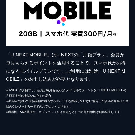
「U-NEXT MOBILE」はU-NEXTの「月額プラン」会員が
毎月もらえるポイントを活用することで、スマホ代がお得
になるモバイルプランです。ご利用には別途「U-NEXT M
OBILE」のお申し込みが必要となります。
※U-NEXTの月額プラン会員が毎月もらえる1,200円分のポイントを、U-NEXT MOBILEの
月額基本料の支払いに充てた場合。
※決済時において支払金額に相当するポイントを保有していない場合、差額分の料金はご登
録のクレジットカードでのお支払いとなります。
※通話料、SMS通信料、オプション（かけ放題など）の月額利用料は別途発生します。