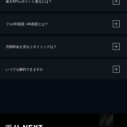
最大40%
ポイント還元とは？
※
※
作品によって必要なポイントが異なります。
フルHD画質 / 4K画質とは？
月額料金を支払うタイミングは？
※
40％ポイント還元の対象は、クレジットカード決済による作品の購入 / レンタルです。
※
iOSアプリのUコイン決済による作品の購入 / レンタルは、20％のポイント還元です。
※
還元の対象外となる決済方法や商品があります。くわしくは
こちら
をご確認ください。
いつでも解約できますか
こちら