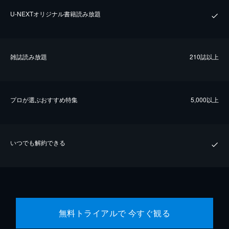
U-NEXTオリジナル書籍読み放題
雑誌読み放題
210誌以上
プロが選ぶおすすめ特集
5,000以上
いつでも解約できる
無料トライアルで 今すぐ観る