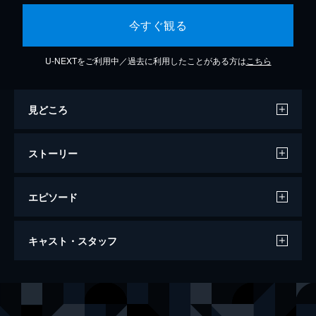
今すぐ観る
U-NEXTをご利用中／過去に利用したことがある方は
こちら
見どころ
ストーリー
エピソード
ジャッキー ファーストレディ 最後の使
キャスト・スタッフ
命
100分
出演
ジャクリーン・ケネディ（ジャッキー）
ナタリー・ポートマン
ロバート・Ｆ・ケネディ（ボビー）
ピーター・サースガード