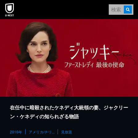
本文へスキップ
在任中に暗殺されたケネディ大統領の妻、ジャクリー
ン・ケネディの知られざる物語
2016年
アメリカ/チリ...
見放題