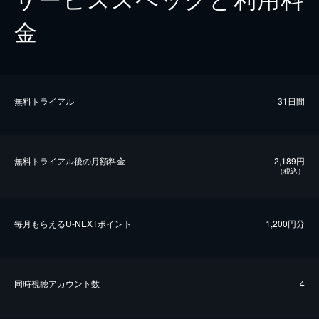
金
無料トライアル
31日間
無料トライアル後の⽉額料金
2,189円
（税込）
毎⽉もらえるU-NEXTポイント
1,200円分
同時視聴アカウント数
4