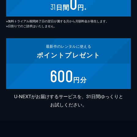
0
31
日間
円
※
※無料トライアル期間終了日の翌日が属する月から月額料金が発生します。
※日割りでのご請求はいたしません。
最新作の
レンタルに使える
ポイント
プレゼント
600
円分
U-NEXTがお届けするサービスを、31日間ゆっくりと
お試しください。