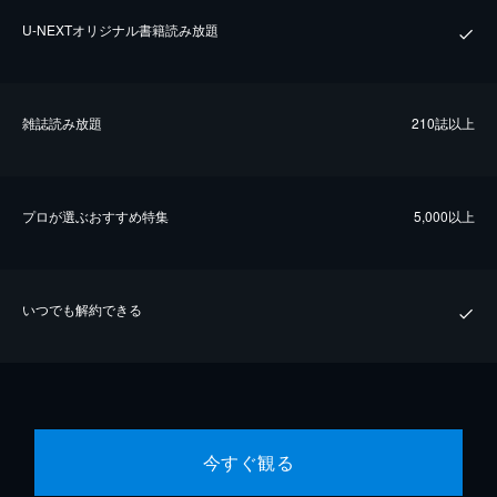
U-NEXTオリジナル書籍読み放題
雑誌読み放題
210誌以上
プロが選ぶおすすめ特集
5,000以上
いつでも解約できる
今すぐ観る