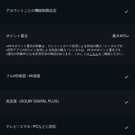
アカウントごとの機能制限設定
ポイント還元
最⼤40%
※
※
40％ポイント還元の対象は、クレジットカード決済による作品の購入 / レンタルです。
※
iOSアプリのUコイン決済による作品の購入 / レンタルは、20％のポイント還元です。
※
還元の対象外となる決済方法や商品があります。くわしくは
こちら
をご確認ください。
フルHD画質 / 4K画質
⾼⾳質（DOLBY DIGITAL PLUS）
テレビ / スマホ / PCなどに対応