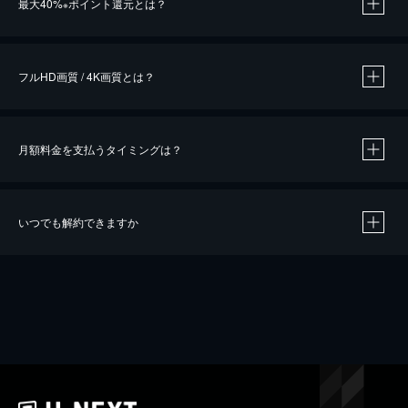
最大40%
ポイント還元とは？
※
※
作品によって必要なポイントが異なります。
フルHD画質 / 4K画質とは？
月額料金を支払うタイミングは？
※
40％ポイント還元の対象は、クレジットカード決済による作品の購入 / レンタルです。
※
iOSアプリのUコイン決済による作品の購入 / レンタルは、20％のポイント還元です。
※
還元の対象外となる決済方法や商品があります。くわしくは
こちら
をご確認ください。
いつでも解約できますか
こちら