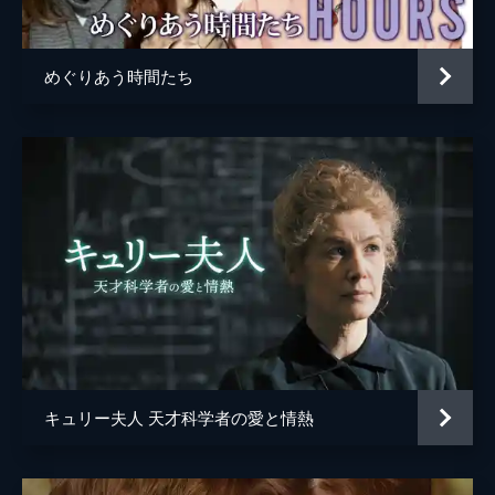
デヴィッド・ケイヴス
監督
パブロ・ラライン
めぐりあう時間たち
脚本
ノア・オッペンハイム
音楽
ミカ・レヴィ
製作
ダーレン・アロノフスキー
フアン・デ・ディオス・ラライン
ミッキー・リデル
スコット・フランクリン
アリ・ハンデル
キュリー夫人 天才科学者の愛と情熱