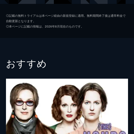
ナンシー・タッカーマン
グレタ・ガーウィグ
◎記載の無料トライアルは本ページ経由の新規登録に適用。無料期間終了後は通常料金で
自動更新となります。
ビル・ウォルトン
リチャード・Ｅ・グラント
◎本ページに記載の情報は、2026年8月現在のものです。
ジャーナリスト
ビリー・クラダップ
神父
ジョン・ハート
キャスパー・フィリップソン
おすすめ
ジョン・キャロル・リンチ
ベス・グラント
マックス・カセラ
コーリイ・ジョンソン
エイダン・オヘア
ラルフ・ブラウン