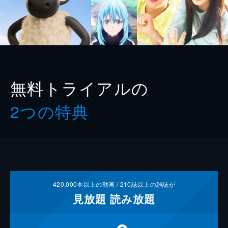
無料トライアルの
2つの特典
420,000
本以上の動画 /
210
誌以上の雑誌が
見放題
読み放題