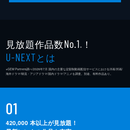
見放題作品数
！
No.1
※
とは
U-NEXT
※GEM Partners調べ/2026年7⽉ 国内の主要な定額制動画配信サービスにおける洋画/邦画/
海外ドラマ/韓流・アジアドラマ/国内ドラマ/アニメを調査。別途、有料作品あり。
01
420,000
本以上が見放題！