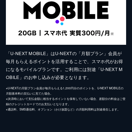
「U-NEXT MOBILE」はU-NEXTの「月額プラン」会員が
毎月もらえるポイントを活用することで、スマホ代がお得
になるモバイルプランです。ご利用には別途「U-NEXT M
OBILE」のお申し込みが必要となります。
※U-NEXTの月額プラン会員が毎月もらえる1,200円分のポイントを、U-NEXT MOBILEの
月額基本料の支払いに充てた場合。
※決済時において支払金額に相当するポイントを保有していない場合、差額分の料金はご登
録のクレジットカードでのお支払いとなります。
※通話料、SMS通信料、オプション（かけ放題など）の月額利用料は別途発生します。