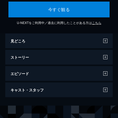
今すぐ観る
U-NEXTをご利用中／過去に利用したことがある方は
こちら
見どころ
ストーリー
エピソード
アンジャッシュ「ネタベスト」
キャスト・スタッフ
43分
出演
アンジャッシュ