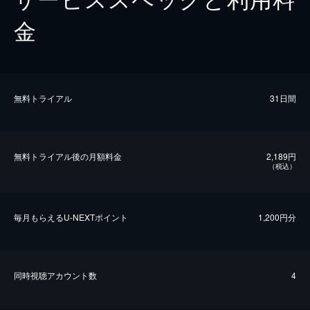
金
無料トライアル
31日間
無料トライアル後の⽉額料金
2,189円
（税込）
毎⽉もらえるU-NEXTポイント
1,200円分
同時視聴アカウント数
4