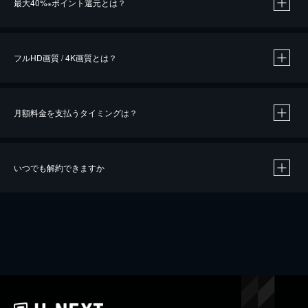
最大40%
ポイント還元とは？
※
※
作品によって必要なポイントが異なります。
フルHD画質 / 4K画質とは？
月額料金を支払うタイミングは？
※
40％ポイント還元の対象は、クレジットカード決済による作品の購入 / レンタルです。
※
iOSアプリのUコイン決済による作品の購入 / レンタルは、20％のポイント還元です。
※
還元の対象外となる決済方法や商品があります。くわしくは
こちら
をご確認ください。
いつでも解約できますか
こちら