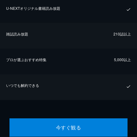
U-NEXTオリジナル書籍読み放題
雑誌読み放題
210誌以上
プロが選ぶおすすめ特集
5,000以上
いつでも解約できる
今すぐ観る