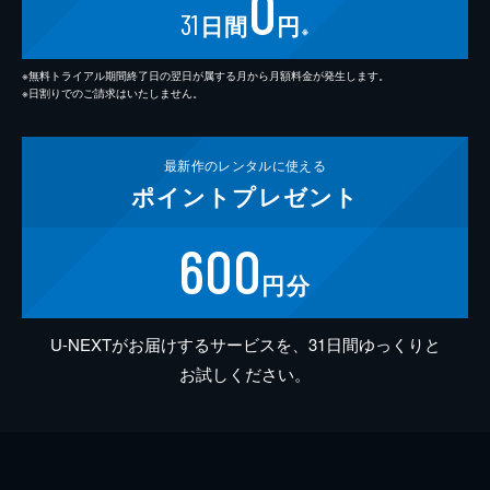
0
31
日間
円
※
※無料トライアル期間終了日の翌日が属する月から月額料金が発生します。
※日割りでのご請求はいたしません。
最新作の
レンタルに使える
ポイント
プレゼント
600
円分
U-NEXTがお届けするサービスを、31日間ゆっくりと
お試しください。