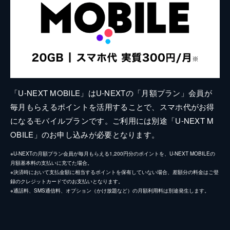
「U-NEXT MOBILE」はU-NEXTの「月額プラン」会員が
毎月もらえるポイントを活用することで、スマホ代がお得
になるモバイルプランです。ご利用には別途「U-NEXT M
OBILE」のお申し込みが必要となります。
※U-NEXTの月額プラン会員が毎月もらえる1,200円分のポイントを、U-NEXT MOBILEの
月額基本料の支払いに充てた場合。
※決済時において支払金額に相当するポイントを保有していない場合、差額分の料金はご登
録のクレジットカードでのお支払いとなります。
※通話料、SMS通信料、オプション（かけ放題など）の月額利用料は別途発生します。