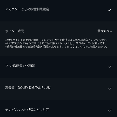
アカウントごとの機能制限設定
ポイント還元
最⼤40%
※
※
40％ポイント還元の対象は、クレジットカード決済による作品の購入 / レンタルです。
※
iOSアプリのUコイン決済による作品の購入 / レンタルは、20％のポイント還元です。
※
還元の対象外となる決済方法や商品があります。くわしくは
こちら
をご確認ください。
フルHD画質 / 4K画質
⾼⾳質（DOLBY DIGITAL PLUS）
テレビ / スマホ / PCなどに対応