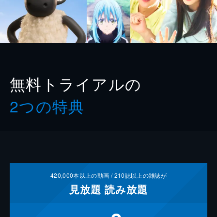
無料トライアルの
2つの特典
420,000
本以上の動画 /
210
誌以上の雑誌が
見放題
読み放題