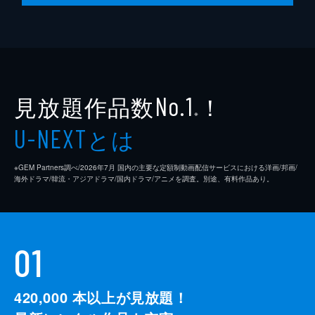
見放題作品数
！
No.1
※
とは
U-NEXT
※GEM Partners調べ/2026年7⽉ 国内の主要な定額制動画配信サービスにおける洋画/邦画/
海外ドラマ/韓流・アジアドラマ/国内ドラマ/アニメを調査。別途、有料作品あり。
01
420,000
本以上が見放題！