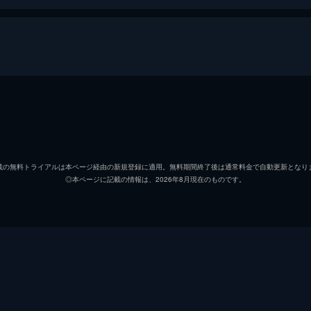
セバスチャン（セブ）
ライア
ミア
エマ・
載の無料トライアルは本ページ経由の新規登録に適用。無料期間終了後は通常料金で自動更新となり
◎本ページに記載の情報は、2026年8月現在のものです。
キース
ジョン
ローラ
ローズ
ケイトリン
ソノヤ
ビル
Ｊ・Ｋ