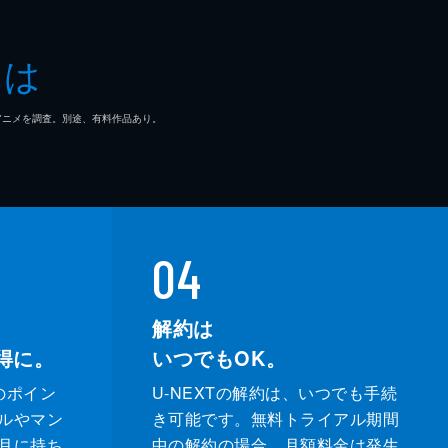
とは
マ/アニメを調査。別途、有料作品あり。
04
解約は
得に。
いつでもOK。
のポイン
U-NEXTの解約は、いつでも手続
ルやマン
き可能です。無料トライアル期間
月に持ち
中の解約の場合、月額料金は発生