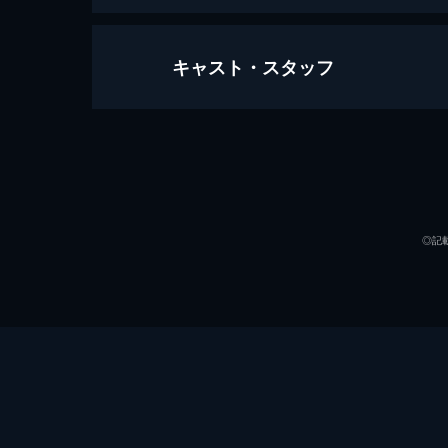
キャスト・スタッフ
ラ・ラ・ランド
128分
出演
◎記