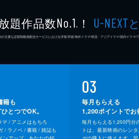
放題作品数
！
No.1
U-NEXT
※
26年7⽉ 国内の主要な定額制動画配信サービスにおける洋画/邦画/海外ドラマ/韓流・アジアドラマ/国内ドラ
03
書籍も
毎月もらえる
XTひとつでOK。
1,200
ポイントでお
ドラマ / アニメはもちろ
毎月もらえる1,200円分
/ ラノベ / 書籍 / 雑誌も
トは、最新映画のレンタ
インアップ。あなたの好
ガの購入に使えます。翌