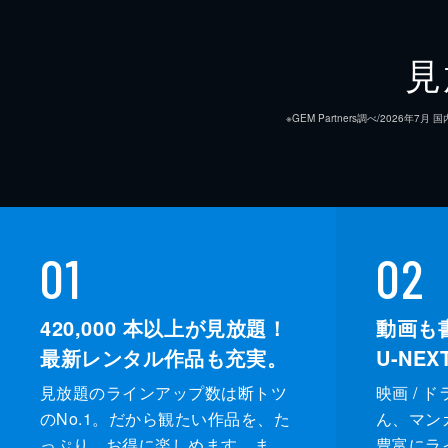
見
※GEM Partners調べ/20
01
02
420,000
本以上が見放題！
動画も
最新レンタル作品も充実。
U-NE
見放題のラインアップ数は断トツ
映画 / 
のNo.1。だから観たい作品を、た
ん、マンガ 
っぷり、お得に楽しめます。ま
豊富にラ