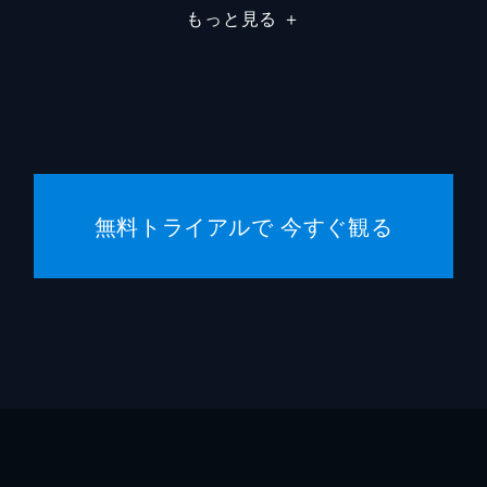
もっと見る
＋
デイミ
デイミ
ジャス
フレッ
無料トライアルで 今すぐ観る
ジョー
ゲイリ
マーク