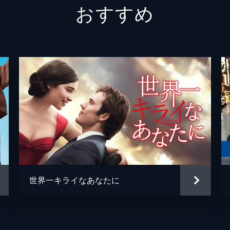
おすすめ
グレッグ
フィン
ジェシ
キャリ
トム・
ミーガ
デイモ
ジェイ
世界一キライなあなたに
ジョシ
トレヴ