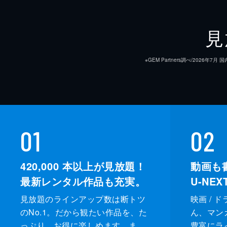
見
※GEM Partners調べ/20
01
02
420,000
本以上が見放題！
動画も
最新レンタル作品も充実。
U-NE
見放題のラインアップ数は断トツ
映画 / 
のNo.1。だから観たい作品を、た
ん、マンガ 
っぷり、お得に楽しめます。ま
豊富にラ