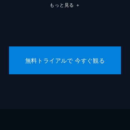
もっと見る
＋
デイミ
デイミ
ジャス
フレッ
無料トライアルで 今すぐ観る
ジョー
ゲイリ
マーク