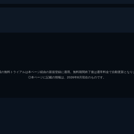
セバスチャン（セブ）
ライア
ミア
エマ・
載の無料トライアルは本ページ経由の新規登録に適用。無料期間終了後は通常料金で自動更新となり
◎本ページに記載の情報は、2026年8月現在のものです。
キース
ジョン
ローラ
ローズ
ケイトリン
ソノヤ
ビル
Ｊ・Ｋ