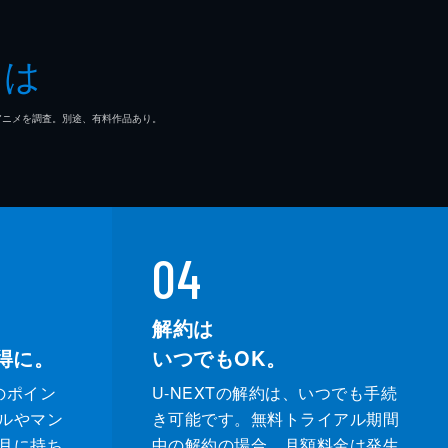
とは
マ/アニメを調査。別途、有料作品あり。
04
解約は
得に。
いつでもOK。
のポイン
U-NEXTの解約は、いつでも手続
ルやマン
き可能です。無料トライアル期間
月に持ち
中の解約の場合、月額料金は発生