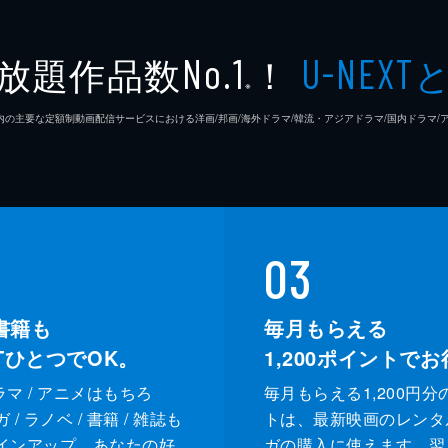
放題作品数
！
No.1
U-NEXT
※
26年7⽉ 国内の主要な定額制動画配信サービスにおける洋画/邦画/海外ドラマ/韓流・アジアドラマ/国内ドラ
03
書籍も
毎月もらえる
XTひとつでOK。
1,200
ポイントでお
ドラマ / アニメはもちろ
毎月もらえる1,200円分
/ ラノベ / 書籍 / 雑誌も
トは、最新映画のレンタ
インアップ。あなたの好
ガの購入に使えます。翌