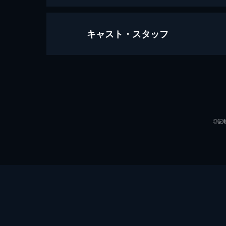
キャスト・スタッフ
ラ・ラ・ランド
128分
出演
◎記