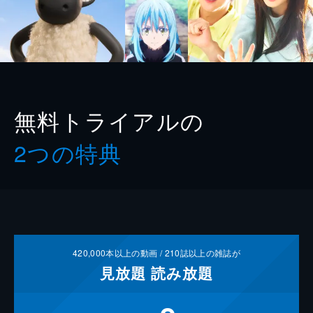
無料トライアルの
2つの特典
420,000
本以上の動画 /
210
誌以上の雑誌が
見放題
読み放題