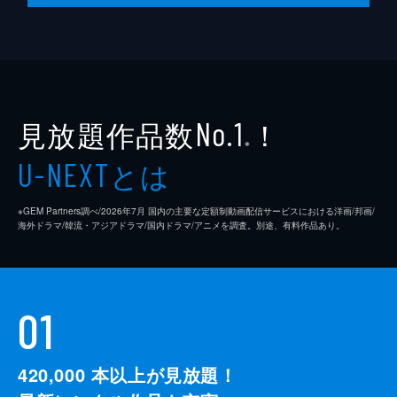
見放題作品数
！
No.1
※
とは
U-NEXT
※GEM Partners調べ/2026年7⽉ 国内の主要な定額制動画配信サービスにおける洋画/邦画/
海外ドラマ/韓流・アジアドラマ/国内ドラマ/アニメを調査。別途、有料作品あり。
01
420,000
本以上が見放題！