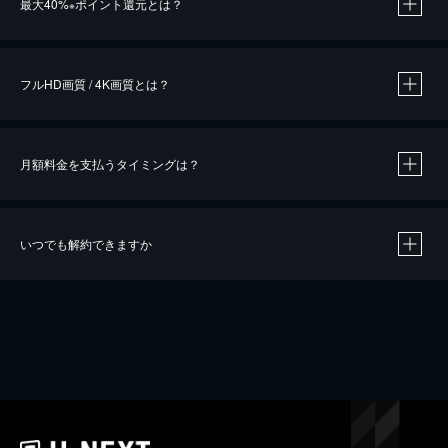
最大40%
ポイント還元とは？
※
※
作品によって必要なポイントが異なります。
フルHD画質 / 4K画質とは？
月額料金を支払うタイミングは？
※
40％ポイント還元の対象は、クレジットカード決済による作品の購入 / レンタルです。
※
iOSアプリのUコイン決済による作品の購入 / レンタルは、20％のポイント還元です。
※
還元の対象外となる決済方法や商品があります。くわしくは
こちら
をご確認ください。
いつでも解約できますか
こちら