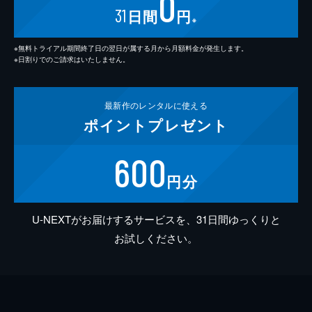
0
31
日間
円
※
※無料トライアル期間終了日の翌日が属する月から月額料金が発生します。
※日割りでのご請求はいたしません。
最新作の
レンタルに使える
ポイント
プレゼント
600
円分
U-NEXTがお届けするサービスを、31日間ゆっくりと
お試しください。