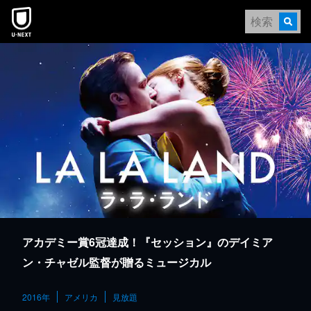
本文へスキップ
アカデミー賞6冠達成！『セッション』のデイミア
ン・チャゼル監督が贈るミュージカル
2016年
アメリカ
見放題