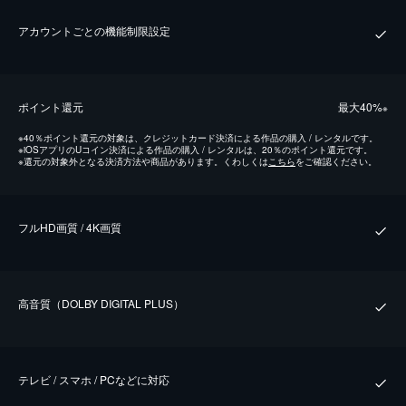
アカウントごとの機能制限設定
ポイント還元
最⼤40%
※
※
40％ポイント還元の対象は、クレジットカード決済による作品の購入 / レンタルです。
※
iOSアプリのUコイン決済による作品の購入 / レンタルは、20％のポイント還元です。
※
還元の対象外となる決済方法や商品があります。くわしくは
こちら
をご確認ください。
フルHD画質 / 4K画質
⾼⾳質（DOLBY DIGITAL PLUS）
テレビ / スマホ / PCなどに対応