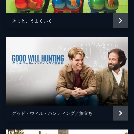
ジョシュ・ペンス
トレヴァー・リサウアー
きっと、うまくいく
監督
デイミアン・チャゼル
脚本
デイミアン・チャゼル
音楽
ジャスティン・ハーウィッツ
製作
フレッド・バーガー
ジョーダン・ホロウィッツ
ゲイリー・ギルバート
マーク・プラット
グッド・ウィル・ハンティング／旅立ち