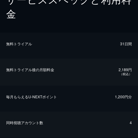
金
無料トライアル
31日間
無料トライアル後の⽉額料金
2,189円
（税込）
毎⽉もらえるU-NEXTポイント
1,200円分
同時視聴アカウント数
4