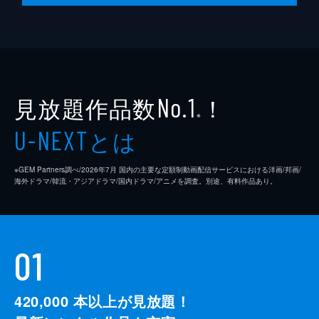
見放題作品数
！
No.1
※
とは
U-NEXT
※GEM Partners調べ/2026年7⽉ 国内の主要な定額制動画配信サービスにおける洋画/邦画/
海外ドラマ/韓流・アジアドラマ/国内ドラマ/アニメを調査。別途、有料作品あり。
01
420,000
本以上が見放題！