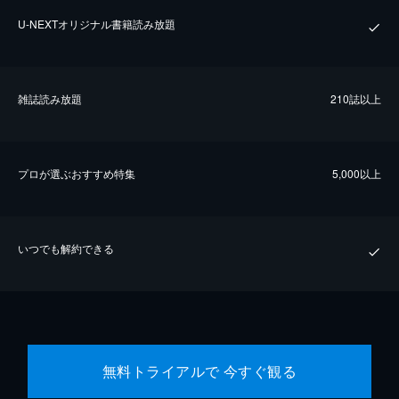
U-NEXTオリジナル書籍読み放題
雑誌読み放題
210誌以上
プロが選ぶおすすめ特集
5,000以上
いつでも解約できる
無料トライアルで 今すぐ観る