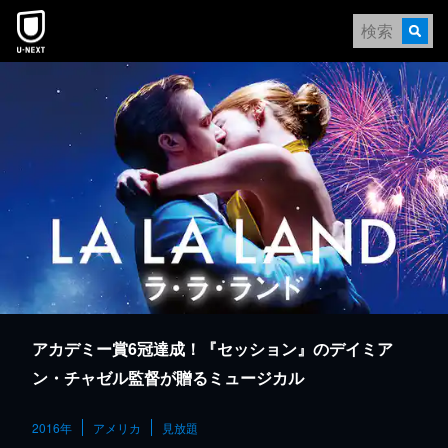
本文へスキップ
アカデミー賞6冠達成！『セッション』のデイミア
ン・チャゼル監督が贈るミュージカル
2016年
アメリカ
見放題