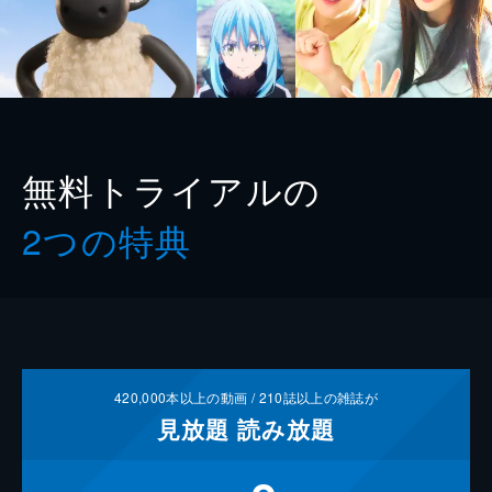
無料トライアルの
2つの特典
420,000
本以上の動画 /
210
誌以上の雑誌が
見放題
読み放題