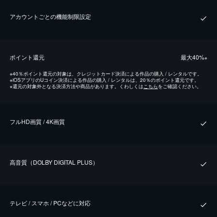
アカウントごとの機能制限設定
ポイント還元
最⼤40%
※
※
40％ポイント還元の対象は、クレジットカード決済による作品の購入 / レンタルです。
※
iOSアプリのUコイン決済による作品の購入 / レンタルは、20％のポイント還元です。
※
還元の対象外となる決済方法や商品があります。くわしくは
こちら
をご確認ください。
フルHD画質 / 4K画質
⾼⾳質（DOLBY DIGITAL PLUS）
テレビ / スマホ / PCなどに対応