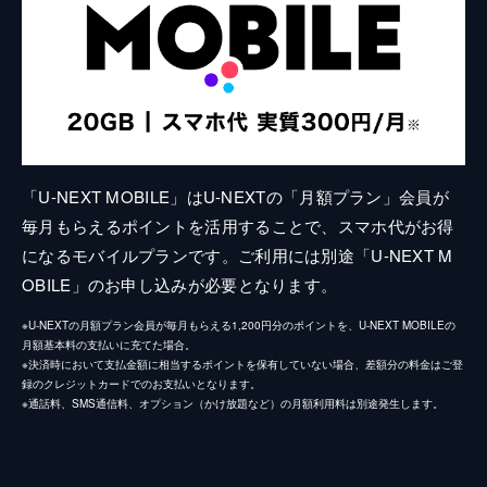
「U-NEXT MOBILE」はU-NEXTの「月額プラン」会員が
毎月もらえるポイントを活用することで、スマホ代がお得
になるモバイルプランです。ご利用には別途「U-NEXT M
OBILE」のお申し込みが必要となります。
※U-NEXTの月額プラン会員が毎月もらえる1,200円分のポイントを、U-NEXT MOBILEの
月額基本料の支払いに充てた場合。
※決済時において支払金額に相当するポイントを保有していない場合、差額分の料金はご登
録のクレジットカードでのお支払いとなります。
※通話料、SMS通信料、オプション（かけ放題など）の月額利用料は別途発生します。