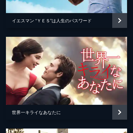
ジョシュ・ペンス
トレヴァー・リサウアー
イエスマン “ＹＥＳ”は人生のパスワード
監督
デイミアン・チャゼル
脚本
デイミアン・チャゼル
音楽
ジャスティン・ハーウィッツ
製作
フレッド・バーガー
ジョーダン・ホロウィッツ
ゲイリー・ギルバート
マーク・プラット
世界一キライなあなたに