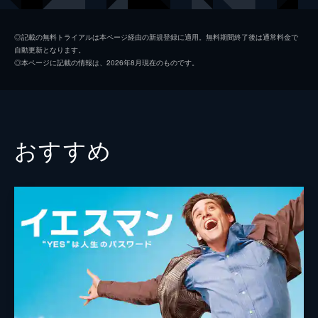
キース
ジョン・レジェンド
◎記載の無料トライアルは本ページ経由の新規登録に適用。無料期間終了後は通常料金で
自動更新となります。
ローラ
ローズマリー・デウィット
◎本ページに記載の情報は、2026年8月現在のものです。
ケイトリン
ソノヤ・ミズノ
ビル
Ｊ・Ｋ・シモンズ
グレッグ
フィン・ウィットロック
おすすめ
ジェシカ・ロース
キャリー・ヘルナンデス
トム・エヴェレット・スコット
ミーガン・フェイ
デイモン・ガプトン
ジェイソン・フュークス