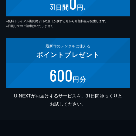
0
31
日間
円
※
※無料トライアル期間終了日の翌日が属する月から月額料金が発生します。
※日割りでのご請求はいたしません。
最新作の
レンタルに使える
ポイント
プレゼント
600
円分
U-NEXTがお届けするサービスを、31日間ゆっくりと
お試しください。