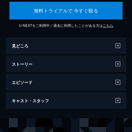
無料トライアルで 今すぐ観る
U-NEXTをご利用中／過去に利用したことがある方は
こちら
見どころ
ストーリー
エピソード
ラ・ラ・ランド
キャスト・スタッフ
128分
出演
セバスチャン（セブ）
ライアン・ゴズリング
ミア
エマ・ストーン