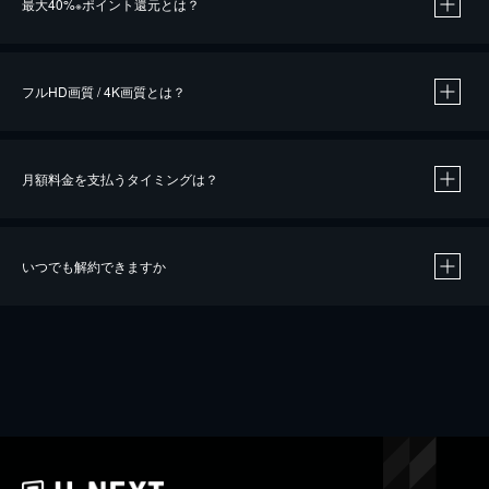
最大40%
ポイント還元とは？
※
※
作品によって必要なポイントが異なります。
フルHD画質 / 4K画質とは？
月額料金を支払うタイミングは？
※
40％ポイント還元の対象は、クレジットカード決済による作品の購入 / レンタルです。
※
iOSアプリのUコイン決済による作品の購入 / レンタルは、20％のポイント還元です。
※
還元の対象外となる決済方法や商品があります。くわしくは
こちら
をご確認ください。
いつでも解約できますか
こちら