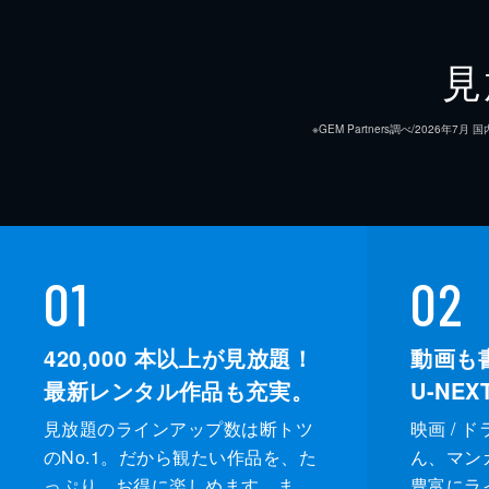
見
※GEM Partners調べ/20
01
02
420,000
本以上が見放題！
動画も
最新レンタル作品も充実。
U-NE
見放題のラインアップ数は断トツ
映画 / 
のNo.1。だから観たい作品を、た
ん、マンガ 
っぷり、お得に楽しめます。ま
豊富にラ