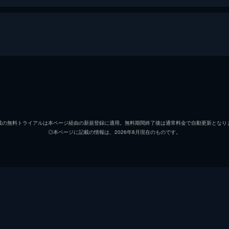
セバスチャン（セブ）
ライア
ミア
エマ・
載の無料トライアルは本ページ経由の新規登録に適用。無料期間終了後は通常料金で自動更新となり
◎本ページに記載の情報は、2026年8月現在のものです。
キース
ジョン
ローラ
ローズ
ケイトリン
ソノヤ
ビル
Ｊ・Ｋ