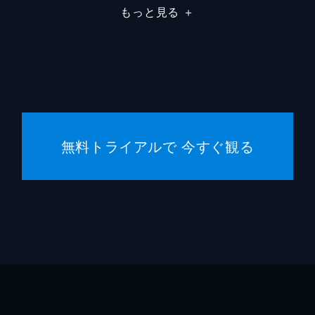
もっと見る
＋
デイミ
デイミ
ジャス
フレッ
無料トライアルで 今すぐ観る
ジョー
ゲイリ
マーク