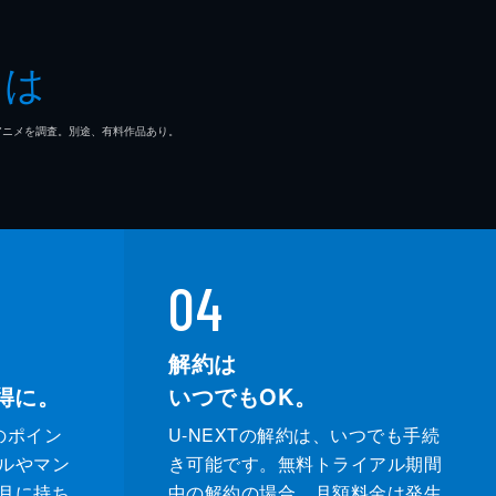
とは
マ/アニメを調査。別途、有料作品あり。
04
解約は
得に。
いつでもOK。
のポイン
U-NEXTの解約は、いつでも手続
ルやマン
き可能です。無料トライアル期間
月に持ち
中の解約の場合、月額料金は発生