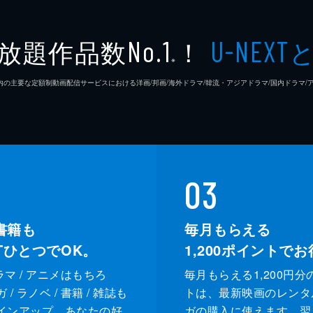
放題作品数
！
No.1
U-NEXT
※
26年7⽉ 国内の主要な定額制動画配信サービスにおける洋画/邦画/海外ドラマ/韓流・アジアドラマ/国内ドラ
03
書籍も
毎月もらえる
XTひとつでOK。
1,200
ポイントでお
ドラマ / アニメはもちろ
毎月もらえる1,200円分
/ ラノベ / 書籍 / 雑誌も
トは、最新映画のレンタ
インアップ。あなたの好
ガの購入に使えます。翌