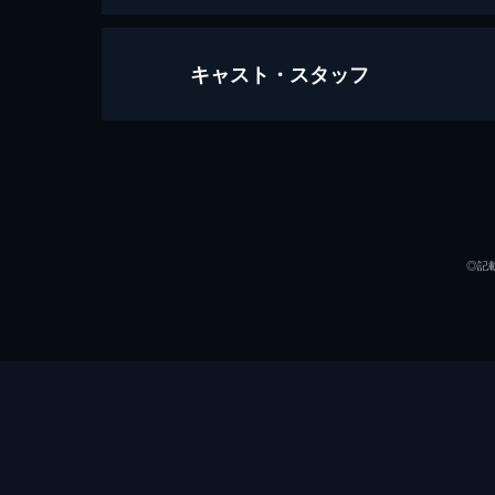
キャスト・スタッフ
ラ・ラ・ランド
128分
出演
◎記