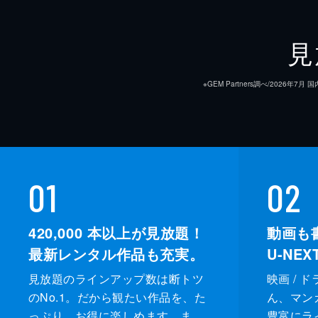
見
※GEM Partners調べ/20
01
02
420,000
本以上が見放題！
動画も
最新レンタル作品も充実。
U-NE
見放題のラインアップ数は断トツ
映画 / 
のNo.1。だから観たい作品を、た
ん、マンガ 
っぷり、お得に楽しめます。ま
豊富にラ