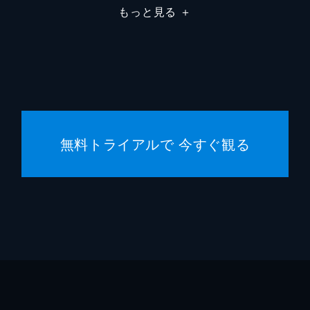
もっと見る
＋
デイミ
デイミ
ジャス
フレッ
無料トライアルで 今すぐ観る
ジョー
ゲイリ
マーク