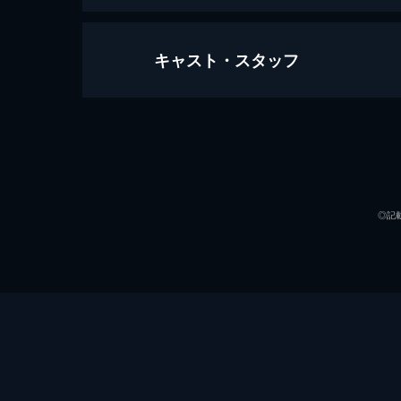
キャスト・スタッフ
ラ・ラ・ランド
128分
出演
◎記