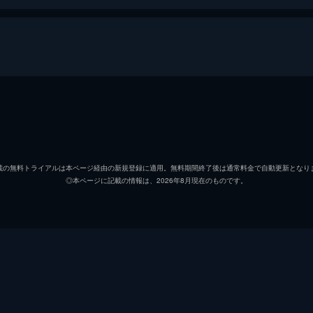
セバスチャン（セブ）
ライア
ミア
エマ・
載の無料トライアルは本ページ経由の新規登録に適用。無料期間終了後は通常料金で自動更新となり
◎本ページに記載の情報は、2026年8月現在のものです。
キース
ジョン
ローラ
ローズ
ケイトリン
ソノヤ
ビル
Ｊ・Ｋ