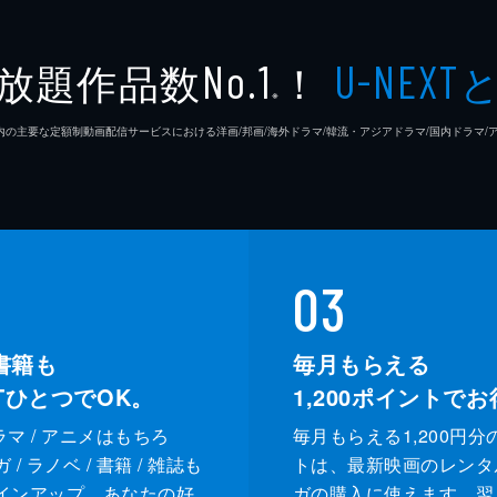
放題作品数
！
No.1
U-NEXT
※
26年7⽉ 国内の主要な定額制動画配信サービスにおける洋画/邦画/海外ドラマ/韓流・アジアドラマ/国内ドラ
03
書籍も
毎月もらえる
XTひとつでOK。
1,200
ポイントでお
ドラマ / アニメはもちろ
毎月もらえる1,200円分
/ ラノベ / 書籍 / 雑誌も
トは、最新映画のレンタ
インアップ。あなたの好
ガの購入に使えます。翌