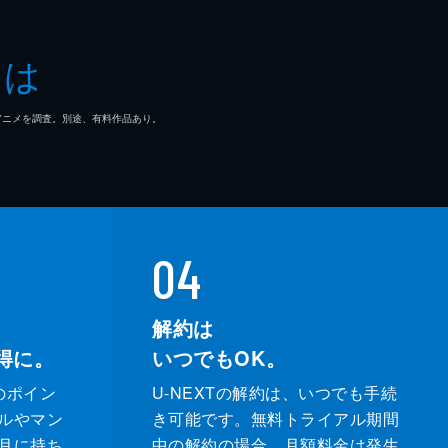
とは
マ/アニメを調査。別途、有料作品あり。
04
解約は
得に。
いつでもOK。
のポイン
U-NEXTの解約は、いつでも手続
ルやマン
き可能です。無料トライアル期間
月に持ち
中の解約の場合、月額料金は発生