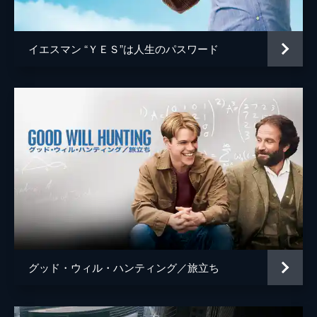
ジョシュ・ペンス
トレヴァー・リサウアー
イエスマン “ＹＥＳ”は人生のパスワード
監督
デイミアン・チャゼル
脚本
デイミアン・チャゼル
音楽
ジャスティン・ハーウィッツ
製作
フレッド・バーガー
ジョーダン・ホロウィッツ
ゲイリー・ギルバート
マーク・プラット
グッド・ウィル・ハンティング／旅立ち