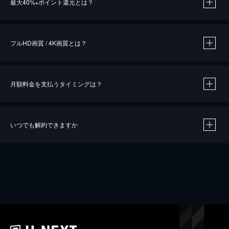
最大40%
ポイント還元とは？
※
※
作品によって必要なポイントが異なります。
フルHD画質 / 4K画質とは？
月額料金を支払うタイミングは？
※
40％ポイント還元の対象は、クレジットカード決済による作品の購入 / レンタルです。
※
iOSアプリのUコイン決済による作品の購入 / レンタルは、20％のポイント還元です。
※
還元の対象外となる決済方法や商品があります。くわしくは
こちら
をご確認ください。
いつでも解約できますか
こちら