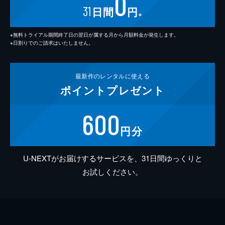
0
31
日間
円
※
※無料トライアル期間終了日の翌日が属する月から月額料金が発生します。
※日割りでのご請求はいたしません。
最新作の
レンタルに使える
ポイント
プレゼント
600
円分
U-NEXTがお届けするサービスを、31日間ゆっくりと
お試しください。