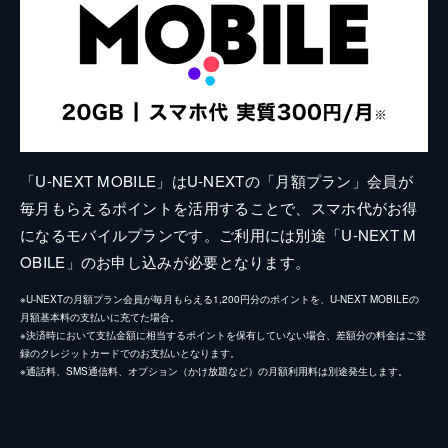
「U-NEXT MOBILE」はU-NEXTの「月額プラン」会員が
毎月もらえるポイントを活用することで、スマホ代がお得
になるモバイルプランです。ご利用には別途「U-NEXT M
OBILE」のお申し込みが必要となります。
※U-NEXTの月額プラン会員が毎月もらえる1,200円分のポイントを、U-NEXT MOBILEの
月額基本料の支払いに充てた場合。
※決済時において支払金額に相当するポイントを保有していない場合、差額分の料金はご登
録のクレジットカードでのお支払いとなります。
※通話料、SMS通信料、オプション（かけ放題など）の月額利用料は別途発生します。