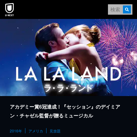
本文へスキップ
アカデミー賞6冠達成！『セッション』のデイミア
ン・チャゼル監督が贈るミュージカル
2016年
アメリカ
見放題