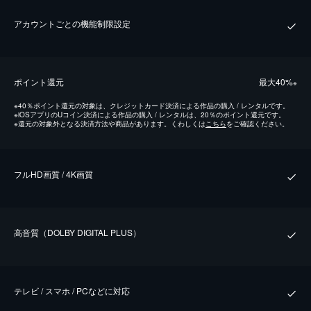
アカウントごとの機能制限設定
ポイント還元
最⼤40%
※
※
40％ポイント還元の対象は、クレジットカード決済による作品の購入 / レンタルです。
※
iOSアプリのUコイン決済による作品の購入 / レンタルは、20％のポイント還元です。
※
還元の対象外となる決済方法や商品があります。くわしくは
こちら
をご確認ください。
フルHD画質 / 4K画質
⾼⾳質（DOLBY DIGITAL PLUS）
テレビ / スマホ / PCなどに対応