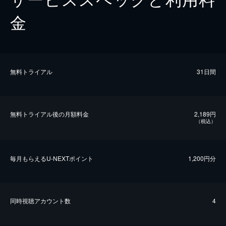
金
無料トライアル
31日間
無料トライアル後の⽉額料金
2,189円
（税込）
毎⽉もらえるU-NEXTポイント
1,200円分
同時視聴アカウント数
4