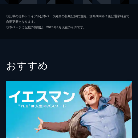
キース
ジョン・レジェンド
◎記載の無料トライアルは本ページ経由の新規登録に適用。無料期間終了後は通常料金で
自動更新となります。
ローラ
ローズマリー・デウィット
◎本ページに記載の情報は、2026年8月現在のものです。
ケイトリン
ソノヤ・ミズノ
ビル
Ｊ・Ｋ・シモンズ
グレッグ
フィン・ウィットロック
おすすめ
ジェシカ・ロース
キャリー・ヘルナンデス
トム・エヴェレット・スコット
ミーガン・フェイ
デイモン・ガプトン
ジェイソン・フュークス