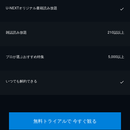
U-NEXTオリジナル書籍読み放題
雑誌読み放題
210誌以上
プロが選ぶおすすめ特集
5,000以上
いつでも解約できる
無料トライアルで 今すぐ観る