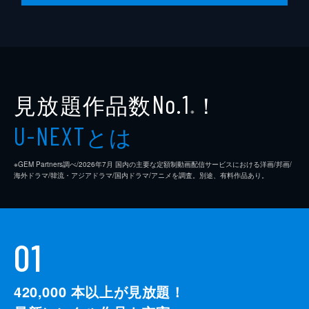
見放題作品数
！
No.1
※
とは
U-NEXT
※GEM Partners調べ/2026年7⽉ 国内の主要な定額制動画配信サービスにおける洋画/邦画/
海外ドラマ/韓流・アジアドラマ/国内ドラマ/アニメを調査。別途、有料作品あり。
01
420,000
本以上が見放題！