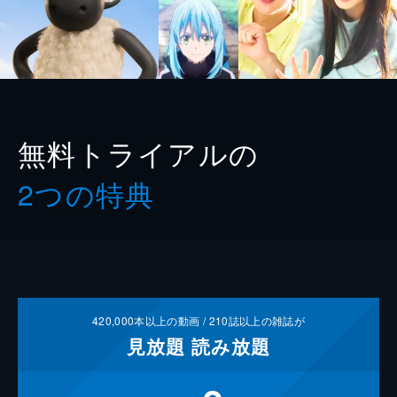
無料トライアルの
2つの特典
420,000
本以上の動画 /
210
誌以上の雑誌が
見放題
読み放題