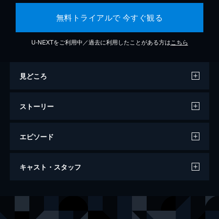
無料トライアルで 今すぐ観る
U-NEXTをご利用中／過去に利用したことがある方は
こちら
見どころ
ストーリー
エピソード
ラ・ラ・ランド
キャスト・スタッフ
128分
出演
セバスチャン（セブ）
ライアン・ゴズリング
ミア
エマ・ストーン