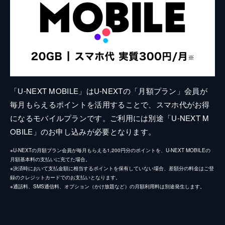
「U-NEXT MOBILE」はU-NEXTの「月額プラン」会員が
毎月もらえるポイントを活用することで、スマホ代がお得
になるモバイルプランです。ご利用には別途「U-NEXT M
OBILE」のお申し込みが必要となります。
※U-NEXTの月額プラン会員が毎月もらえる1,200円分のポイントを、U-NEXT MOBILEの
月額基本料の支払いに充てた場合。
※決済時において支払金額に相当するポイントを保有していない場合、差額分の料金はご登
録のクレジットカードでのお支払いとなります。
※通話料、SMS通信料、オプション（かけ放題など）の月額利用料は別途発生します。