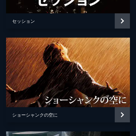
ジョシュ・ペンス
トレヴァー・リサウアー
セッション
監督
デイミアン・チャゼル
脚本
デイミアン・チャゼル
音楽
ジャスティン・ハーウィッツ
製作
フレッド・バーガー
ジョーダン・ホロウィッツ
ゲイリー・ギルバート
マーク・プラット
ショーシャンクの空に