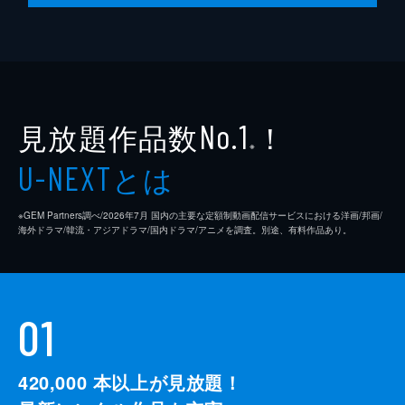
見放題作品数
！
No.1
※
とは
U-NEXT
※GEM Partners調べ/2026年7⽉ 国内の主要な定額制動画配信サービスにおける洋画/邦画/
海外ドラマ/韓流・アジアドラマ/国内ドラマ/アニメを調査。別途、有料作品あり。
01
420,000
本以上が見放題！