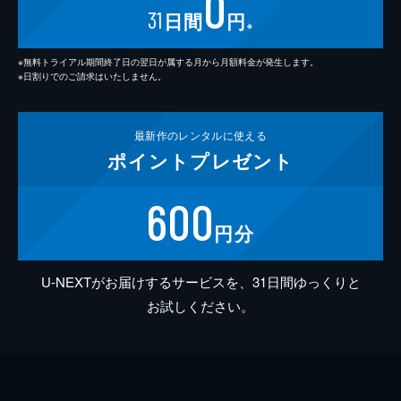
0
31
日間
円
※
※無料トライアル期間終了日の翌日が属する月から月額料金が発生します。
※日割りでのご請求はいたしません。
最新作の
レンタルに使える
ポイント
プレゼント
600
円分
U-NEXTがお届けするサービスを、31日間ゆっくりと
お試しください。