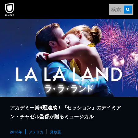
本文へスキップ
アカデミー賞6冠達成！『セッション』のデイミア
ン・チャゼル監督が贈るミュージカル
2016年
アメリカ
見放題