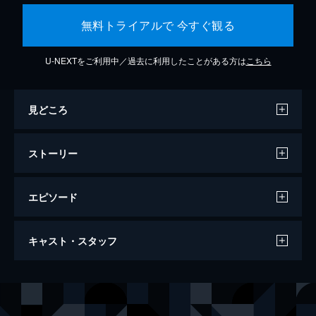
無料トライアルで 今すぐ観る
U-NEXTをご利用中／過去に利用したことがある方は
こちら
見どころ
ストーリー
エピソード
ラ・ラ・ランド
キャスト・スタッフ
128分
出演
セバスチャン（セブ）
ライアン・ゴズリング
ミア
エマ・ストーン