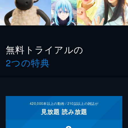
無料トライアルの
2つの特典
420,000
本以上の動画 /
210
誌以上の雑誌が
見放題
読み放題