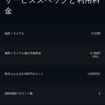
金
無料トライアル
31日間
無料トライアル後の⽉額料金
2,189円
（税込）
毎⽉もらえるU-NEXTポイント
1,200円分
同時視聴アカウント数
4