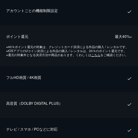
アカウントごとの機能制限設定
ポイント還元
最⼤40%
※
※
40％ポイント還元の対象は、クレジットカード決済による作品の購入 / レンタルです。
※
iOSアプリのUコイン決済による作品の購入 / レンタルは、20％のポイント還元です。
※
還元の対象外となる決済方法や商品があります。くわしくは
こちら
をご確認ください。
フルHD画質 / 4K画質
⾼⾳質（DOLBY DIGITAL PLUS）
テレビ / スマホ / PCなどに対応