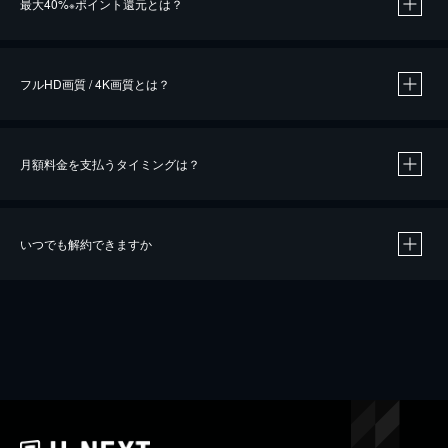
最大40%
ポイント還元とは？
※
※
作品によって必要なポイントが異なります。
フルHD画質 / 4K画質とは？
月額料金を支払うタイミングは？
※
40％ポイント還元の対象は、クレジットカード決済による作品の購入 / レンタルです。
※
iOSアプリのUコイン決済による作品の購入 / レンタルは、20％のポイント還元です。
※
還元の対象外となる決済方法や商品があります。くわしくは
こちら
をご確認ください。
いつでも解約できますか
こちら