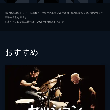
キース
ジョン・レジェンド
◎記載の無料トライアルは本ページ経由の新規登録に適用。無料期間終了後は通常料金で
自動更新となります。
ローラ
ローズマリー・デウィット
◎本ページに記載の情報は、2026年8月現在のものです。
ケイトリン
ソノヤ・ミズノ
ビル
Ｊ・Ｋ・シモンズ
グレッグ
フィン・ウィットロック
おすすめ
ジェシカ・ロース
キャリー・ヘルナンデス
トム・エヴェレット・スコット
ミーガン・フェイ
デイモン・ガプトン
ジェイソン・フュークス