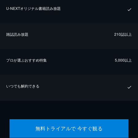
U-NEXTオリジナル書籍読み放題
雑誌読み放題
210誌以上
プロが選ぶおすすめ特集
5,000以上
いつでも解約できる
無料トライアルで 今すぐ観る